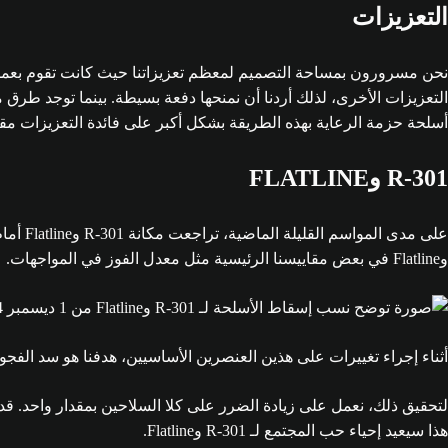
التعزيزات
نحن مسرورون بمساحة التصميم لمعظم تعزيزاتنا حيث كانت تقوم بعمل ر
أسلحة حزمة الرعاية بهذه الطريقة بشكل أكبر على فائدة التعزيزات مقارن
R-301 وFLATLINE
وFlatline في بعض مقاييسنا الرئيسية مثل معدل الفوز في المواجهات.
أثناء إجراء تغييرات على هذين العنصرين الأساسيين، هدفنا هو سد الفجوة ف
لتحقيق ذلك، نعمل على زيادة الضرر على كلا السلاحين بمقدار واحد. ق
هذا سيعيد إحياء حب المجتمع لـ R-301 وFlatline.