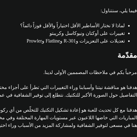
فيما يلي، سنتناول:
لماذا لا نختار الأساطير الأقل اختياراً والأقل فوزاً دائماً؟
تغييرات على أوكتان ونيوكاسل وكريبتو
تعديلات على التعزيزات وR-301 وFlatline وProwler
مقدّمة
مرحباً بكم في ملاحظات المصممين الأولى لدينا.
هدفنا هو مناقشة نيتنا وأسبابنا وراء التغييرات التي تطرأ على أجزاء مختلفة من Apex Legends لتحديث معيّن. سنغتنم هذه الف
التفاصيل حول الصورة الأكبر للتكتيك. نتطلع إلى توفير الشفافية في عملياتنا، وإثار
هدفنا مع كل تحديث للعبة هو إعادة تشكيل التكتيك للتخلّص من أي رك
المباريات التي خاضها اللاعبون عبر مستويات المهارة المختلفة وفي مخ
هنا في مسعى لتوفير الشفافية ولمشاركة المزيد من الأسباب وراء اختيارنا