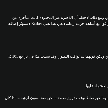
ومع ذلك، لاحظنا أن الذخيرة غير المحدودة كانت متأخرة عن
التعزيزات الأخرى، لذلك أردنا أن نمنحها دفعة بسيطة. بينما توجد طرق محدودة لتعزيز "ذخيرة غير محدودة" اخترنا المضي في مسار تفعيل التوافق مع أسلحة حزمة رعاية (نعم، هذا يعني Kraber.) سيؤثر إضافة
على مدى المواسم القليلة الماضية، تراجعت مكانة R-301 وFlatline أمام بعض الأسلحة الأكثر تخصصًا في القائمة. لقد ظلتا كلاسيكيتين محبوبتين ولكن قوتهما لم تواكب التطور. وقد تسبب هذا في تراجع R-301
لاعتماد عليها.
 بهما عبر نقاط توقف دروع متعددة. نحن متحمسون لرؤية ما إذا كان