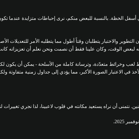
ي أسفل الخظة. بالنسبة للبعض منكم، نرى إحباطات متزايدة عندما تكون
ن التطوير والاختبار يتطلبان وقتاً أطول مما يتطلبه الأمر للتعديلات ال
اته لبعض الوقت، وكان علينا فقط أن نصمت ونحن نعلم أن تعزيزاته كا
 لعبة بحجم Apex Legends مع 27 أسطورة، وأنماط لعب وخرائط متعدّدة، وترسانة كاملة من الأس
لأخذ في الاعتبار الصورة الأكبر، مما يؤدي إلى جداول زمنية متفاوتة ولكن
نتمنى أن نراه يستعيد مكانته في قلوب لاعبينا، لذا نجري تغييرات لتذ