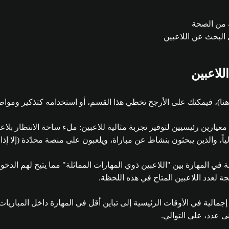
ة من الصحة
 البحث عن اللاعبين
للاعبين
 هنا)، فيمكنك على الأرجح تخطي هذا القسم، أو استخدامه كتذكير ومواصل
لاعبين في Apex Legends تحقيق التوازن بين معيارين رئيسيين لتوفير تجربة مثالية للاعبين: م
اً، والذين يبحثون بنشاط عن مباراة، ويلعبون على منصة محدّدة (إلا إذ
 المهارة بين "اللاعبين ذوي المهارات المماثلة" مما يتيح لهم الدخول إ
ة لعدد اللاعبين المتاح في هذه اللحظة.
لية في الأوقات الرئيسية إلى تباين أقل في المهارة داخل المباريات.