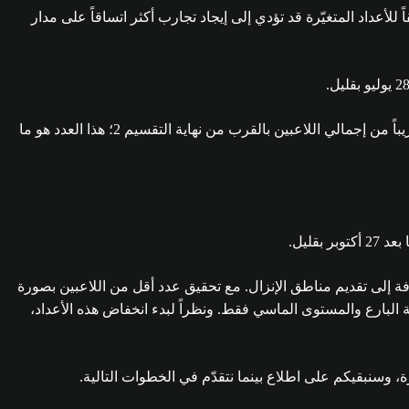
للأعداد المتغيّرة قد تؤدي إلى إيجاد تجارب أكثر اتساقاً على مدار
يوضّح الرسم البياني أعلاه النسبة المئوية للاعبين في كل فئة تصنيف في كل يوم وعلى مدار الموسم 25. كان التصنيف الماسي يشكّل 20% تقريباً من إجمالي اللاعبين بالقرب من نهاية التقسيم 2؛ هذا العدد هو ما
مالي الذي شوهد في الموسم 25 بسبب تعديل النقاط المصنّفة، بالإضافة إلى تقديم مناطق الإنزال. مع تحقيق عدد أقل من اللاعبين بصورة
عبين مقتصراً على فئة البارع والمستوى الماسي فقط. ونظراً لبدء انخفاض هذه الأعداد،
، وسنبقيكم على اطلاع بينما نتقدّم في الخطوات التالية.