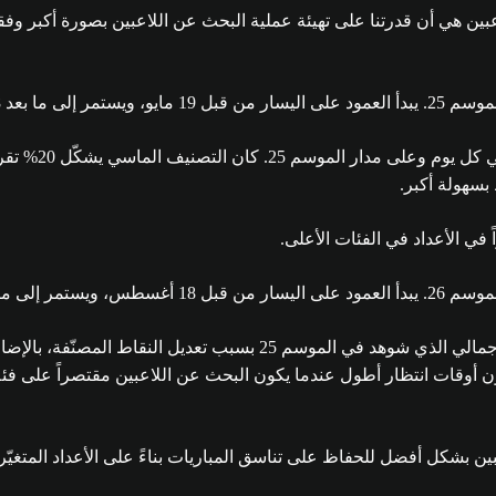
عبين هي أن قدرتنا على تهيئة عملية البحث عن اللاعبين بصورة أكبر وفقاً 
في الموسم 26، كان العدد الذي حقّق فئة البارع يشكّل 1/3 من العدد الإج
 إلى قاعدة لاعبي Apex الأكبر، يواجه اللاعبون أوقات انتظار أطول عندما يكون البحث عن اللا
ن بشكل أفضل للحفاظ على تناسق المباريات بناءً على الأعداد المتغيّرة