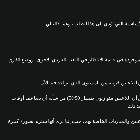
اسية التي تؤدي إلى هذا الطلب، وهما كالتالي:
موجودة في قائمة الانتظار في اللعب الفردي الأخرى، ووضع الفرق
 اللاعبين قريبة من المستوى الذي تتواجد فيه الآن.
وتظهر الحسابات التقريبية والأولية أن خفض عدد اللاعبين بنسبة 50% من خلال تقسيم اللاعبين الفرديين ولاعبي الفرق المعدّة مسبقاً (بافتراض أن اللاعبين متوازنون بمقدار 50/50) من شأنه أن يضاعف أوقات
عد ذلك.
بين والمباريات الخاصة بهم، حيث إننا نرى أنها ستزيد بصورة كبيرة