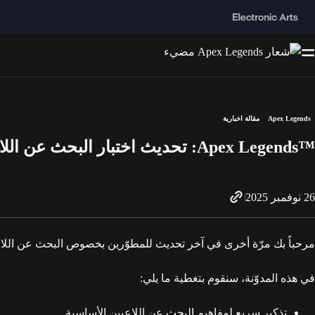
Apex Legends
مقالة اخبارية
Apex Legends™‎: تحديث اختبار البحث عن اللاعبين
26 نوفمبر 2025
مرحباً بك مرّة أخرى في آخر تحديث للمطوّرين بخصوص البحث عن اللاعبين في Apex Legends! أحضر كرسياً مريحاً، ومشروبك الدافئ المفضّل، واسترخ لمع
في هذه المدوّنة، سنقوم بتغطية ما يلي:
تذكير سريع لمفاهيم البحث عن اللاعبين الأساسية