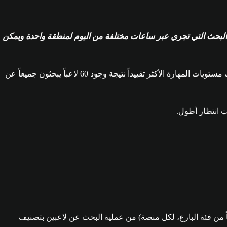
القيعان (في منتصف الليل) لعدد عمليات البحث التي تجري عبر ساعات مختلفة من اليوم لمنطقة واحدة ويمكن
العدد هو العامل الرئيسي لإنشاء عملية البحث عن اللاعبين التي تمتاز بكونها سريعة و"مقيّدة". بصورة نظرية، تكون ساحة الانتظار الأسرع وذات مستويات المهارة الأكثر تقييداً نتيجة وجود 60 لاعباً يبحثون جميعاً عن
ت انتظار أطول.
ار الثاني الخاص بنا رابط للاختبار الأول والنتائج لمحاولة إزالة فئة البارع (التي تشتمل على مفترسي Apex، لأنهم أفضل 750 لاعباً من فئة البارع، لكل منصة) من عملية البحث عن لاعبين بتصنيف