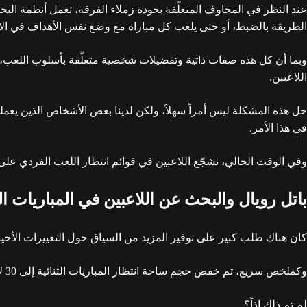
عند النظر في المخاوف المتعلّقة بجودة زملاء الفرقة، تعمل أنظمة الب
الطريقة بالضبط، أو حتى يلعب كل مباراة مع وضع نفس الأهداف في الاعت
وبما أن كل هذه صفات ذاتية وتفضيلات شخصية متعلّقة بأسلوب اللعب، ف
اللاعبين.
حل هذه المشكلة ليس أمراً سهلاً، ولكن لدينا بعض الأشخاص الذين يعملون
في هذا الأمر.
وفي الوقت الحالي، نشجّع اللاعبين في قوائم انتظار اللعب الفردي على ال
باتل رويال والبحث عن اللاعبين في المباريات الث
كان هناك طلب كبير على توفير المزيد من السياق حول التغييرات الأخيرة
وكملخص سريع، تم خفض حجم ساحة انتظار المباريات الثنائية إلى 30 لاعباً وتم تعديل الحلقات في الخرائط للحفاظ على توافق سرعة المباراة مع التجربة التي تضم 60 لاعباً.
لم تم ذلك إذاً؟