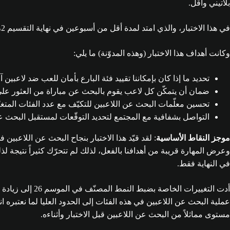
بلاتيني وأقل.
في هذا الاختبار، والذي امتد لمدة أقل من أسبوعين في نهاية التقسيم 2، كان يمكن جمع اللاعبين من فئة البارع بلاعبين آخرين من فئة البارع وأي قسم من التصنيف الماسي (من 1 إلى 4) فقط.
وكانت أهداف هذا الاختبار (وهذه المدوّنة) ما يلي:
تحديد ما إذا كان بإمكاننا تقييد فئة البارع بأمان للعب ضد لاعب
ضمان أن يتمكّن كل لاعب يقوم بالبحث عن مباراة من العثور على مب
تحسين معلّمات البحث عن اللاعبين للتكيّف مع عدد الفئات المتغ
التواصل بشفافية مع المجتمع لتحديد التوقّعات لمستقبل البحث ع
موجز النقاط الأساسية
: لقد قيّد هذا الاختبار بنجاح البحث عن اللاعبين 
وعرض المهارة قريبة من أهدافنا بالفعل، لذلك لم تتحرّك كثيراً نتيجة ل
في النهاية فقط.
أدت التغييرات 
عملية البحث عن اللاعبين في هذه الفئات إلى الحدود العليا لما نعتبره ان
مستوى مماثلاً من البحث عن اللاعبين قبل الاختبار وأثناءه.