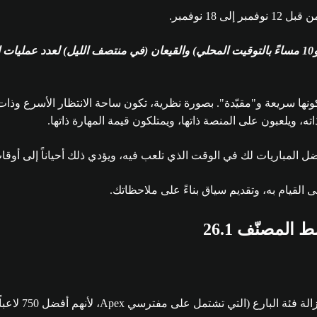
يوضّح الرسم البياني أعلاه الذروات (عادة ما تكون بين الساعة 7 مساءً و10 مساءً بالتوقيت المحلي) و
 ويلعبون على المنصة ذاتها، ويمتلكون قيمة المهارة ذاتها.
ضل المباريات لك في الوقت الذي تلعب فيه، ويؤدي ذلك أحياناً إلى أوقا
ى القيام به، وتقديم سياق بناءً على ملاحظاتك.
 المصنّف 26.1
كان ذلك الاختب