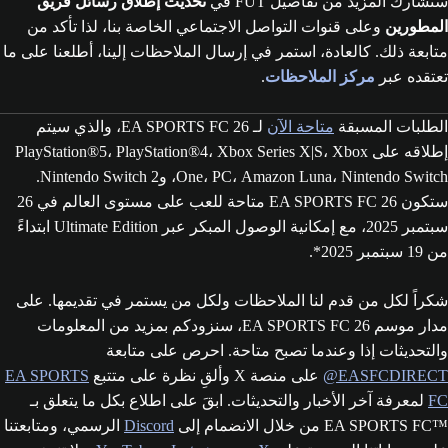
سنشارك المزيد من تفاصيل FUT في
تحديث إطلاق رسائل فريق
المطورين
وعلى قنوات التواصل الاجتماعي الخاصة بنا، لذا تأكد من
متابعة ذلك. كالعادة، استمر في إرسال الملاحظات إلينا، أطلعنا على ما
تعتقده عبر
مركز الملاحظات
.
الطلبات المسبقة
متاحة الآن
لـ EA SPORTS FC 26، والذي سيتم
إطلاقه على PlayStation®5، PlayStation®4، Xbox Series X|S، Xbox
One، PC، Amazon Luna، Nintendo Switch، وNintendo Switch 2.
ستكون EA SPORTS FC 26 متاحة للعب على مستوى العالم في 26
سبتمبر 2025، مع إمكانية الوصول المبكر عبر Ultimate Edition ابتداءً
من 19 سبتمبر 2025*.
شكراً لكل من قدم لنا الملاحظات ولكل من يستمر في تقديمها. على
مدار موسم EA SPORTS FC 26، سنزودكم بمزيد من المعلومات
والتحديثات إذا وعندما تصبح متاحة. احرص على متابعة
‎@‌EASFCDIRECT
على منصة X وألقِ نظرة على متتبع
EA SPORTS
FC
لمعرفة آخر الأخبار والتحديثات. ابقَ على اطلاع بكل ما يتعلق بـ
™EA SPORTS FC من خلال الانضمام إلى
Discord
الرسمي، ومتابعتنا