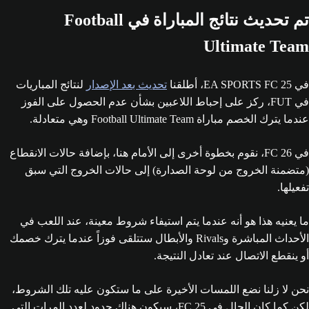
تم تحديث نتائج المباراة في Football
Ultimate Team
في EA SPORTS FC 25، أطلقنا
تحديث بعد الإصدار
لنتائج المباريات
في FUT، ركز على إحباط اللاعبين بشأن عدم الحصول على الفوز
عندما يترك الخصم مباراة Football Ultimate Team وهي متعادلة.
في FC 26، نقوم بخطوة أخرى إلى الأمام هنا، بإضافة حالات الانقطاع
(متضمنة الخروج من لوحة الصدارة) إلى حالات الخروج التي سبق
تفعيلها.
ما يعنيه هذا هو أنه عندما يتم استيفاء شروط معينة، عند اللعب في
الأحداث المباشرة وRivals والأبطال ستتلقى فوزاً عندما يترك خصمك
أو ينقطع الاتصال عند تعادل النتيجة.
نحن لا زلنا نضع اللمسات الأخيرة على ما ستكون عليه تلك الشروط،
لكن كما كان الحال في FC 25، سيكون هناك حدود لعدد المرات التي