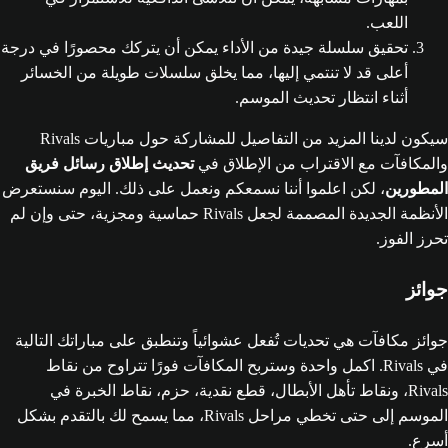
اللعب.
تحقيق سلسلة جيدة من الأداء يمكن أن يتركك محصورًا في درجة
أعلى قد لا تنتمي إليها، مما يخلق سلسلات طويلة من الخسائر
أثناء انتظار تحديث الموسم.
سيكون لدينا المزيد من التفاصيل للمشاركة حول مباريات Rivals
والمكافآت مع الاقتراب من الإطلاق في
تحديث إطلاق رسائل فريق
المطورين
، لكن اعلموا أننا نسمعكم ونعمل على ذلك. اليوم سنستعرض
الأنظمة الجديدة المصممة لجعل Rivals حماسية ومجزية، حتى وإن لم
تحرز الفوز.
جوائز
جوائز مكافآت هي تحديات تُفعل عشوائياً وتنطبق على مباراتك التالية
في Rivals. اكمل واحدة وستربح المكافآت فورًا تتراوح من نقاط
Rivals، ونقاط تأهل الأبطال، قطع نقدية، حزم، نقاط الخبرة في
الموسم إلى حتى تخطي مراحل Rivals، مما يسمح لك بالتقدم بشكل
أسرع.