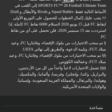
SPORTS FC™ 26 Football Ultimate Team إلى اللعب في
الأنماط التالية فقط: Squad Battles و Rivals والأبطال و Draft.
†† يجب عليك إكمال الخطوات للحصول على التوزيع الأولي
لنقاط FC قبل 15 يونيو 2026 لاستلام 6000 نقاط FC كاملة. إذا
استرددت بعد 15 سبتمبر 2026، فلن تحصل على أي من نقاط
FC.
§ تم سحب الاختيارات من ملوك الإقصاء، وفانتازيا FC، وعيد
ميلاد FUT، وتلبية الدعوة، والطريق إلى نهائي UEFA.
§§ تم سحب الاختيارات من ملوك الإقصاء، وفانتازيا FC، وعيد
ميلاد FUT، وعمالقة الكؤوس.
§§§ تشمل الاختيارات لاعباً واحداً من كل من: الأرجنتين،
والبرازيل، وكندا، وإنجلترا، وفرنسا، وألمانيا، والمكسيك،
وهولندا، والبرتغال، والمملكة العربية السعودية، وإسبانيا،
والولايات المتحدة الأمريكية.
مساعدة