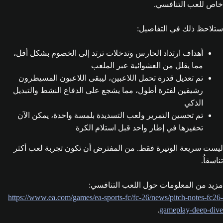
خاص للعب التنافسي.
ستلاحظ ذلك في التفاصيل:
أهداف ارتداد الحارس وتدخلات ترتد إلى الخصوم بشكل أقل،
مما يقلل من العشوائية عبر الملعب
تم تعديل قدرة تحمل اللاعبين، ليبقى اللاعبون المسيطرون
رشيقين لفترة أطول، مما يشجع على الدفاع النشط والتبديل
الذكي
تم تحسين التمرير ولعب التسديدة بلمسة واحدة، يمكن الآن
تحفيزها في إطار واحد قبل استلام الكرة
ليست سريعة الوتيرة فقط. من المفترض أن تكون تجربة لعب أكثر
تناسقاُ.
مزيد من المعلومات حول اللعب التنافسي:
https://www.ea.com/games/ea-sports-fc/fc-26/news/pitch-notes-fc26-
.
gameplay-deep-dive