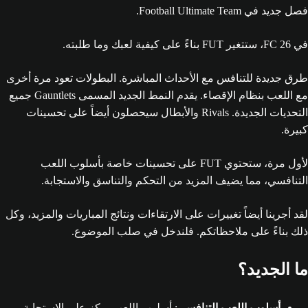
فصل جديد في Football Ultimate Team.
في FC 26، ستتغير FUT بناءً على كيفية لعبك وما طلبته.
طرق جديدة للتنافس مع الأحداث المباشرة. البطولات تعود مرة أخرى
مع اللعب بنظام الإقصاء. يقدم النمط الجديد المسمى Gauntlets جميع
التحديات الجديدة. Rivals والأبطال سيحصلون أيضاً على تحسينات
كبيرة.
لأول مرة، ستحتوي FUT على تحسينات خاصة بأسلوب اللعب
التنافسي، مما يضيف المزيد من التحكم والتناسق والاستجابة.
لقد أجرينا أيضاً تغييرات على الارتقاءات ونتائج المباريات والمزيد، وكل
ذلك بناءً على ملاحظاتكم. فلندخل في صلب الموضوع.
ما الجديد؟
أسلوب اللعب التنافسي
: أسلوب اللعب يركز على الاستجابة،