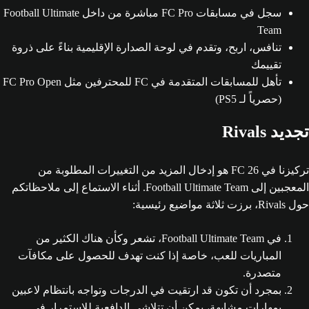
سجل في مسابقات FC Pro مباشرة من داخل Football Ultimate
Team
تنافس، اربح، وتقدم في لوحة الصدارة الإقليمية بناءً على ذروة
تقييمك
تأهل للمسابقات المتقدمة في FC للمحترفين مثل FC Pro Open
(حصرياً لـ PS5)
تجديد Rivals
تركيزنا في FC 26 هو إدخال المزيد من التغييرات المطلوبة من
المعجبين إلى Football Ultimate Team. أثناء الاستماع إلى ملاحظاتكم
حول Rivals، برزت ثلاثة مواضيع رئيسية:
في Football Ultimate Team، تشعر وكأن هناك الكثير من
المباريات للعب، خاصة إذا كنت تهدف للحصول على مكافآت
متصدرة.
بمجرد أن تكون قد ارتقيت في الدرجات وتواجه بانتظام لاعبين
بمهارات مشابهة، يمكن أن تتلاشى الدافعية للاستمرار في