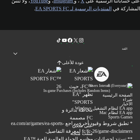
على حساباتنا الرسمية على
X
، و
Instagram
، و
YouTube
، ولا تنسَ
المشاركة في
المنتديات الرسمية لـ EA SPORTS FC
.
اللغة
عودة للأعلى
Users Interact
In-game Purchases (Includes Random Items)
الصفحة الرئيسية
شراء
الأخبار
EA app لنظام التشغيل Windows
EA app لنظام Mac
Sports Games
* تطبق شروط وقيود أخرى. راجع
ea.com/ar/games/ea-sports-
fc/fc-26/game-disclaimers
لمعرفة التفاصيل.
** تستند إحصائيات مواسم الجولة العالمية للعبة ™EA