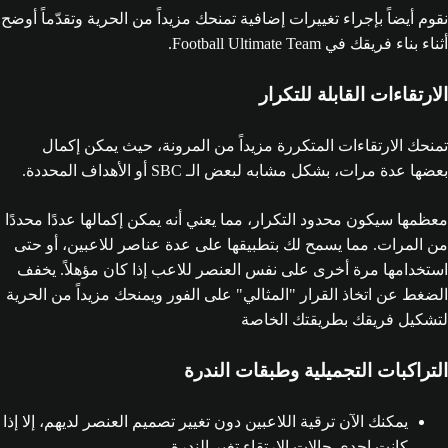
نقوم أيضاً بإجراء تغييرات إضافية تمنحك مزيداً من الحرية وتقدّماً أوضح
أثناء بناء فريقك في Football Ultimate Team.
الارتقاءات القابلة للتكرار
تمنحك الارتقاءات المتكررة مزيداً من المرونة، حيث يمكن إكمال
بعضها عدة مرات، بشكل مشابه لبعض الـ SBC أو الأهداف المحددة.
معظمها سيكون محدود التكرار، مما يعني أنه يمكن إكمالها عددًا محددًا
من المرات. مما يسمح لك بتطبيقها على عدة عناصر للاعبين، أو حتى
استخدامها مرة أخرى على نفس العنصر للاعب إذا كان مؤهلاً. يخفف
الضغط عن اتخاذ القرار "المثالي" على الفور ويمنحك مزيداً من الحرية
لتشكيل فريقك بطريقتك الخاصة
التراكبات التجميلية وطبقات الندرة
يمكنك الآن ترقية اللاعبين دون تغيير تصميم العنصر لديهم، إلا إذا
كانت إحدى حالات الارتقاء تغير الندرة.