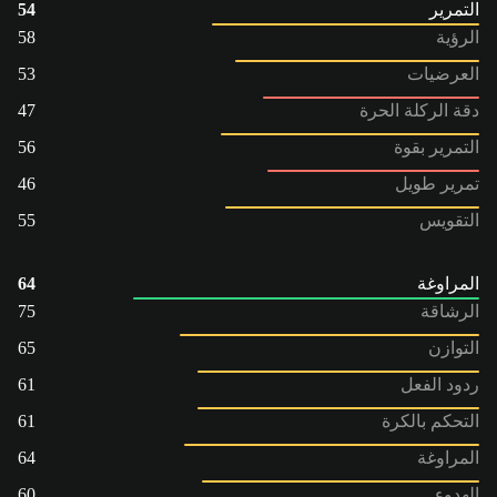
التمرير
54
الرؤية
58
العرضيات
53
دقة الركلة الحرة
47
التمرير بقوة
56
تمرير طويل
46
التقويس
55
المراوغة
64
الرشاقة
75
التوازن
65
ردود الفعل
61
التحكم بالكرة
61
المراوغة
64
الهدوء
60