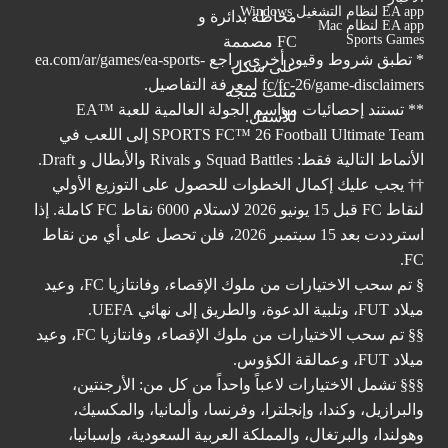
EA app لنظام التشغيل Windows
EA app لنظام Mac
Sports Games
* تطبق شروط وقيود أخرى. راجع
ea.com/ar/games/ea-sports-
fc/fc-26/game-disclaimers
لمعرفة التفاصيل.
** تستند إحصائيات مواسم الجولة العالمية للعبة ™EA
SPORTS FC™ 26 Football Ultimate Team إلى اللعب في
الأنماط التالية فقط: Squad Battles و Rivals والأبطال و Draft.
†† يجب عليك إكمال الخطوات للحصول على التوزيع الأولي
لنقاط FC قبل 15 يونيو 2026 لاستلام 6000 نقاط FC كاملة. إذا
استرددت بعد 15 سبتمبر 2026، فلن تحصل على أي من نقاط
FC.
§ تم سحب الاختيارات من ملوك الإقصاء، وفانتازيا FC، وعيد
ميلاد FUT، وتلبية الدعوة، والطريق إلى نهائي UEFA.
§§ تم سحب الاختيارات من ملوك الإقصاء، وفانتازيا FC، وعيد
ميلاد FUT، وعمالقة الكؤوس.
§§§ تشمل الاختيارات لاعباً واحداً من كل من: الأرجنتين،
والبرازيل، وكندا، وإنجلترا، وفرنسا، وألمانيا، والمكسيك،
وهولندا، والبرتغال، والمملكة العربية السعودية، وإسبانيا،