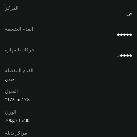
المركز
LW
القدم الضعيفة
حركات المهارة
القدم المفضلة
يمين
الطول
172cm / 5'8"
الوزن
70kg / 154lb
مراكز بديلة