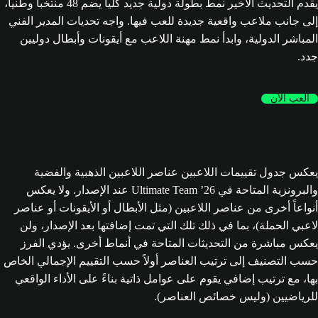
يقدم التحديث الأخير نمط بطولة دولية جديد كلياً يضم 48 منتخباً وطنياً،
إلى جانب ملاعب واقعية جديدة للعب فيها. واجه تحديات المدير الفني
المباشر الدولية، وابدأ نمط مهنة اللاعب مع أيقونات وأبطال دوليين
جدد.
العب الآن
يعكس جدول تقييمات اللاعبين عناصر اللاعبين الذهبية والفضية
والبرونزية المتاحة في Ultimate Team ’26 عند الإصدار. ولا يعكس
أنواعاً أخرى من عناصر اللاعبين (مثل الأبطال أو الأيقونات أو عناصر
لاعبي الحملة)، بما في ذلك تلك التي تمت إضافتها بعد الإصدار، ولن
يعكس مباشرة من التحديثات المتاحة في أنماط أخرى. يؤدي الفرز
حسب التصنيف إلى ترتيب العناصر أولاً حسب التقييم الإجمالي الخاص
بها، مع ترتيب إضافي يقوم على عوامل ذاتية بناءً على الأداء الواقعي
للرياضيين (وليس خصائص العناصر).