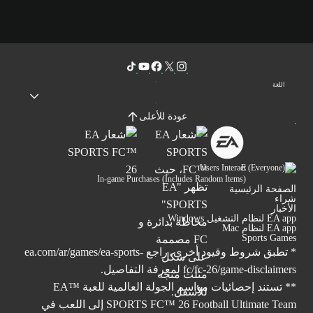
اللغة
عودة للأعلى
Users Interact
In-game Purchases (Includes Random Items)
الصفحة الرئيسية
شراء
الأخبار
EA app لنظام التشغيل Windows
EA app لنظام Mac
Sports Games
* تطبق شروط وقيود أخرى. راجع
ea.com/ar/games/ea-sports-
fc/fc-26/game-disclaimers
لمعرفة التفاصيل.
** تستند إحصائيات مواسم الجولة العالمية للعبة ™EA
SPORTS FC™ 26 Football Ultimate Team إلى اللعب في