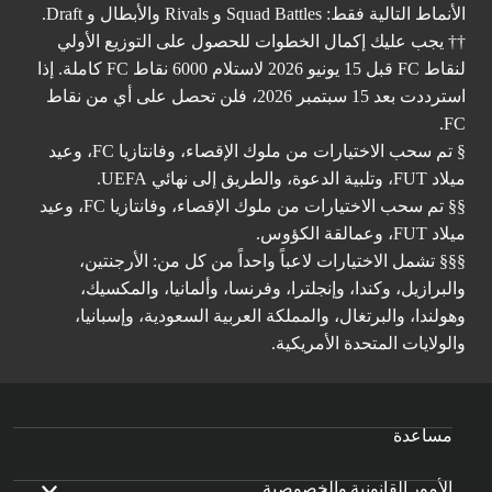
الأنماط التالية فقط: Squad Battles و Rivals والأبطال و Draft.
†† يجب عليك إكمال الخطوات للحصول على التوزيع الأولي
لنقاط FC قبل 15 يونيو 2026 لاستلام 6000 نقاط FC كاملة. إذا
استرددت بعد 15 سبتمبر 2026، فلن تحصل على أي من نقاط
FC.
§ تم سحب الاختيارات من ملوك الإقصاء، وفانتازيا FC، وعيد
ميلاد FUT، وتلبية الدعوة، والطريق إلى نهائي UEFA.
§§ تم سحب الاختيارات من ملوك الإقصاء، وفانتازيا FC، وعيد
ميلاد FUT، وعمالقة الكؤوس.
§§§ تشمل الاختيارات لاعباً واحداً من كل من: الأرجنتين،
والبرازيل، وكندا، وإنجلترا، وفرنسا، وألمانيا، والمكسيك،
وهولندا، والبرتغال، والمملكة العربية السعودية، وإسبانيا،
والولايات المتحدة الأمريكية.
مساعدة
الأمور القانونية والخصوصية