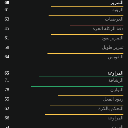
التمرير
60
الرؤية
61
العرضيات
63
دقة الركلة الحرة
45
التمرير بقوة
61
تمرير طويل
58
التقويس
64
المراوغة
65
الرشاقة
71
التوازن
78
ردود الفعل
55
التحكم بالكرة
62
المراوغة
66
الهدوء
54