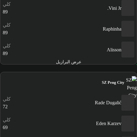
كلي
Vini Jr.
89
كلي
Raphinha
89
كلي
Alisson
89
عرض البرازيل
SZ Peng City
كلي
Rade Dugalić
72
كلي
Eden Karzev
69