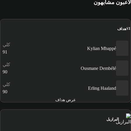
لاعبون مشابهون
هداف
ST
كلي
Kylian Mbappé
91
كلي
Ousmane Dembélé
90
كلي
Erling Haaland
90
عرض هداف
البرازيل