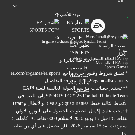
اللغة
عودة للأعلى
Users Interact
In-game Purchases (Includes Random Items)
الصفحة الرئيسية
شراء
الأخبار
EA app لنظام التشغيل Windows
EA app لنظام Mac
Sports Games
* تطبق شروط وقيود أخرى. راجع
ea.com/ar/games/ea-sports-
fc/fc-26/game-disclaimers
لمعرفة التفاصيل.
** تستند إحصائيات مواسم الجولة العالمية للعبة ™EA
SPORTS FC™ 26 Football Ultimate Team إلى اللعب في
الأنماط التالية فقط: Squad Battles و Rivals والأبطال و Draft.
†† يجب عليك إكمال الخطوات للحصول على التوزيع الأولي
لنقاط FC قبل 15 يونيو 2026 لاستلام 6000 نقاط FC كاملة. إذا
استرددت بعد 15 سبتمبر 2026، فلن تحصل على أي من نقاط
FC.