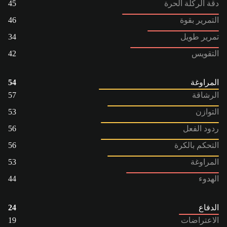
دقة الركلة الحرة
45
التمرير بقوة
46
تمرير طويل
34
التقويس
42
المراوغة
54
الرشاقة
57
التوازن
53
ردود الفعل
56
التحكم بالكرة
56
المراوغة
53
الهدوء
44
الدفاع
24
الاعتراضات
19