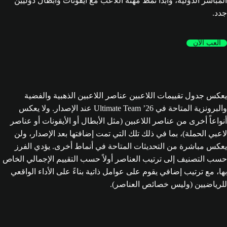
المباشر الدولية، وابدأ نمط مهنة اللاعب مع أيقونات وأبطال دوليين
جدد.
العب الآن
يعكس جدول تقييمات اللاعبين عناصر اللاعبين الذهبية والفضية
والبرونزية المتاحة في Ultimate Team ’26 عند الإصدار. ولا يعكس
أنواعاً أخرى من عناصر اللاعبين (مثل الأبطال أو الأيقونات أو عناصر
لاعبي الحملة)، بما في ذلك تلك التي تمت إضافتها بعد الإصدار، ولن
يعكس مباشرة من التحديثات المتاحة في أنماط أخرى. يؤدي الفرز
حسب التصنيف إلى ترتيب العناصر أولاً حسب التقييم الإجمالي الخاص
بها، مع ترتيب إضافي يقوم على عوامل ذاتية بناءً على الأداء الواقعي
للرياضيين (وليس خصائص العناصر).