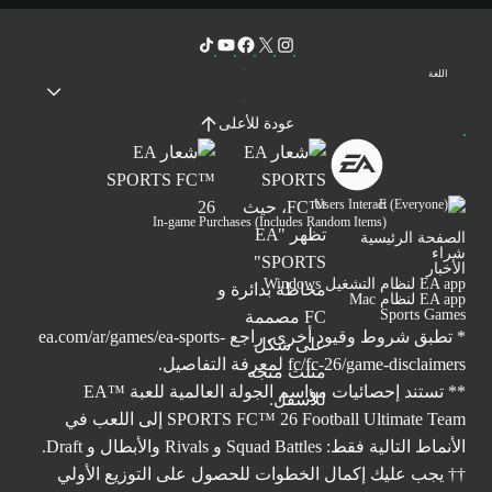
اللغة
عودة للأعلى
Users Interact
In-game Purchases (Includes Random Items)
الصفحة الرئيسية
شراء
الأخبار
EA app لنظام التشغيل Windows
EA app لنظام Mac
Sports Games
* تطبق شروط وقيود أخرى. راجع
ea.com/ar/games/ea-sports-
fc/fc-26/game-disclaimers
لمعرفة التفاصيل.
** تستند إحصائيات مواسم الجولة العالمية للعبة ™EA
SPORTS FC™ 26 Football Ultimate Team إلى اللعب في
الأنماط التالية فقط: Squad Battles و Rivals والأبطال و Draft.
†† يجب عليك إكمال الخطوات للحصول على التوزيع الأولي