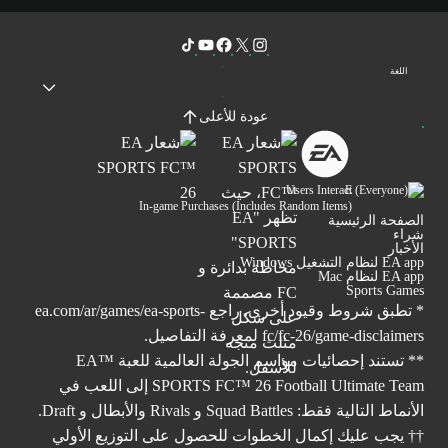
اللغة
عودة للأعلى
Users Interact
In-game Purchases (Includes Random Items)
الصفحة الرئيسية
شراء
الأخبار
EA app لنظام التشغيل Windows
EA app لنظام Mac
Sports Games
* تطبق شروط وقيود أخرى. راجع
ea.com/ar/games/ea-sports-
fc/fc-26/game-disclaimers
لمعرفة التفاصيل.
** تستند إحصائيات مواسم الجولة العالمية للعبة ™EA
SPORTS FC™ 26 Football Ultimate Team إلى اللعب في
الأنماط التالية فقط: Squad Battles و Rivals والأبطال و Draft.
†† يجب عليك إكمال الخطوات للحصول على التوزيع الأولي