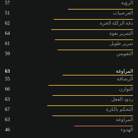
الرؤية
57
العرضيات
51
دقة الركلة الحرة
62
التمرير بقوة
64
تمرير طويل
61
التقويس
59
المراوغة
63
الرشاقة
55
التوازن
66
ردود الفعل
63
التحكم بالكرة
67
المراوغة
63
الهدوء
46