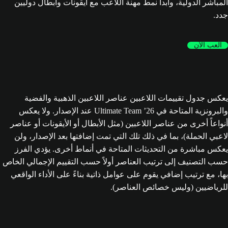
المباشر الدولية، وابدأ نمط مهنة اللاعب مع أيقونات وأبطال دوليين
جدد.
العب الآن
يعكس جدول تقييمات اللاعبين عناصر اللاعبين الذهبية والفضية
والبرونزية المتاحة في Ultimate Team ’26 عند الإصدار. ولا يعكس
أنواعاً أخرى من عناصر اللاعبين (مثل الأبطال أو الأيقونات أو عناصر
لاعبي الحملة)، بما في ذلك تلك التي تمت إضافتها بعد الإصدار، ولن
يعكس مباشرة من التحديثات المتاحة في أنماط أخرى. يؤدي الفرز
حسب التصنيف إلى ترتيب العناصر أولاً حسب التقييم الإجمالي الخاص
بها، مع ترتيب إضافي يقوم على عوامل ذاتية بناءً على الأداء الواقعي
للرياضيين (وليس خصائص العناصر).