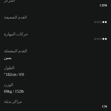
المركز
CDM
القدم الضعيفة
حركات المهارة
القدم المفضلة
يمين
الطول
182cm / 6'0"
الوزن
69kg / 152lb
مراكز بديلة
CM