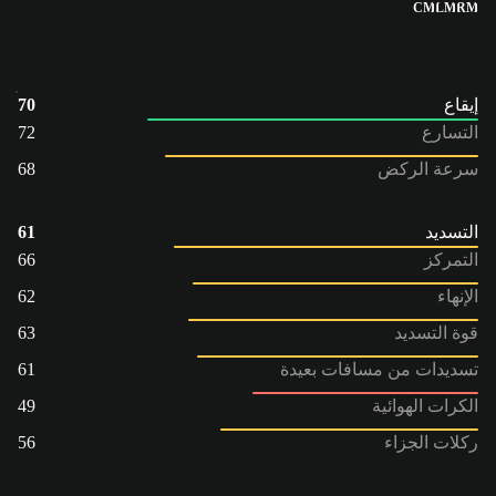
CM
LM
RM
إيقاع
70
التسارع
72
سرعة الركض
68
التسديد
61
التمركز
66
الإنهاء
62
قوة التسديد
63
تسديدات من مسافات بعيدة
61
الكرات الهوائية
49
ركلات الجزاء
56