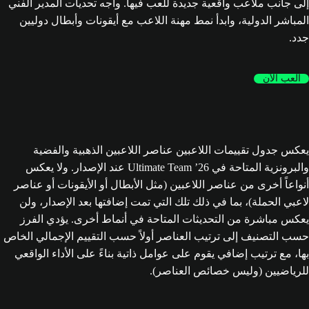
إلى جانب ملاعب واقعية جديدة للعب فيها. واجه تحديات المدير الفني
المباشر الدولية، وابدأ نمط مهنة اللاعب مع أيقونات وأبطال دوليين
جدد.
العب الآن
يعكس جدول تقييمات اللاعبين عناصر اللاعبين الذهبية والفضية
والبرونزية المتاحة في Ultimate Team ’26 عند الإصدار. ولا يعكس
أنواعاً أخرى من عناصر اللاعبين (مثل الأبطال أو الأيقونات أو عناصر
لاعبي الحملة)، بما في ذلك تلك التي تمت إضافتها بعد الإصدار، ولن
يعكس مباشرة من التحديثات المتاحة في أنماط أخرى. يؤدي الفرز
حسب التصنيف إلى ترتيب العناصر أولاً حسب التقييم الإجمالي الخاص
بها، مع ترتيب إضافي يقوم على عوامل ذاتية بناءً على الأداء الواقعي
للرياضيين (وليس خصائص العناصر).