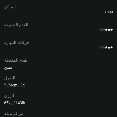
المركز
CAM
القدم الضعيفة
حركات المهارة
القدم المفضلة
يمين
الطول
174cm / 5'9"
الوزن
65kg / 143lb
مراكز بديلة