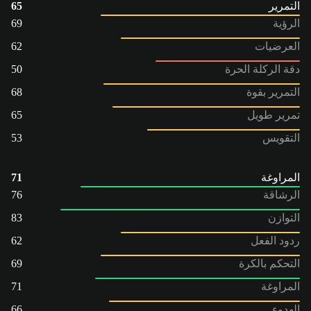
التمرير
65
الرؤية
69
العرضيات
62
دقة الركلة الحرة
50
التمرير بقوة
68
تمرير طويل
65
التقويس
53
المراوغة
71
الرشاقة
76
التوازن
83
ردود الفعل
62
التحكم بالكرة
69
المراوغة
71
الهدوء
66