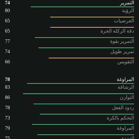
التمرير
74
الرؤية
80
العرضيات
65
دقة الركلة الحرة
65
التمرير بقوة
77
تمرير طويل
74
التقويس
66
المراوغة
78
الرشاقة
83
التوازن
86
ردود الفعل
78
التحكم بالكرة
73
المراوغة
79
الهدوء
75