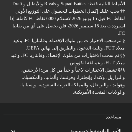
الأنماط التالية فقط: Squad Battles و Rivals والأبطال و Draft.
†† يجب عليك إكمال الخطوات للحصول على التوزيع الأولي
لنقاط FC قبل 15 يونيو 2026 لاستلام 6000 نقاط FC كاملة. إذا
استرددت بعد 15 سبتمبر 2026، فلن تحصل على أي من نقاط
FC.
§ تم سحب الاختيارات من ملوك الإقصاء، وفانتازيا FC، وعيد
ميلاد FUT، وتلبية الدعوة، والطريق إلى نهائي UEFA.
§§ تم سحب الاختيارات من ملوك الإقصاء، وفانتازيا FC، وعيد
ميلاد FUT، وعمالقة الكؤوس.
§§§ تشمل الاختيارات لاعباً واحداً من كل من: الأرجنتين،
والبرازيل، وكندا، وإنجلترا، وفرنسا، وألمانيا، والمكسيك،
وهولندا، والبرتغال، والمملكة العربية السعودية، وإسبانيا،
والولايات المتحدة الأمريكية.
مساعدة
الأمور القانونية والخصوصية