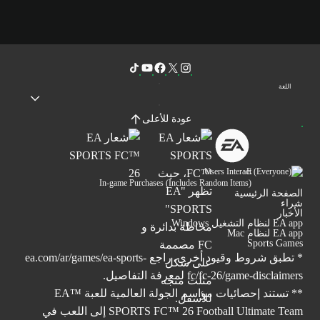
اللغة
عودة للأعلى
Users Interact
In-game Purchases (Includes Random Items)
الصفحة الرئيسية
شراء
الأخبار
EA app لنظام التشغيل Windows
EA app لنظام Mac
Sports Games
* تطبق شروط وقيود أخرى. راجع
ea.com/ar/games/ea-sports-
fc/fc-26/game-disclaimers
لمعرفة التفاصيل.
** تستند إحصائيات مواسم الجولة العالمية للعبة ™EA
SPORTS FC™ 26 Football Ultimate Team إلى اللعب في