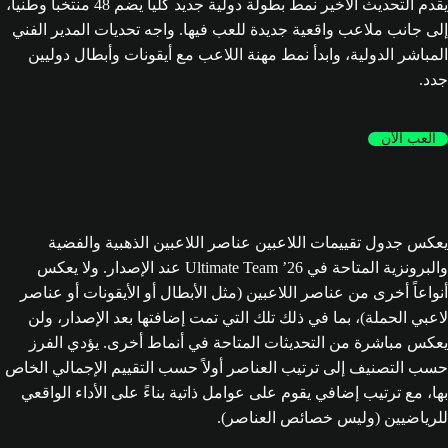
يقدم التحديث الأخير نمط بطولة دولية جديد كلياً يضم 48 منتخباً وطنياً،
إلى جانب ملاعب واقعية جديدة للعب فيها. واجه تحديات المدير الفني
المباشر الدولية، وابدأ نمط مهنة اللاعب مع أيقونات وأبطال دوليين
جدد.
العب الآن
يعكس جدول تقييمات اللاعبين عناصر اللاعبين الذهبية والفضية
والبرونزية المتاحة في Ultimate Team ’26 عند الإصدار. ولا يعكس
أنواعاً أخرى من عناصر اللاعبين (مثل الأبطال أو الأيقونات أو عناصر
لاعبي الحملة)، بما في ذلك تلك التي تمت إضافتها بعد الإصدار، ولن
يعكس مباشرة من التحديثات المتاحة في أنماط أخرى. يؤدي الفرز
حسب التصنيف إلى ترتيب العناصر أولاً حسب التقييم الإجمالي الخاص
بها، مع ترتيب إضافي يقوم على عوامل ذاتية بناءً على الأداء الواقعي
للرياضيين (وليس خصائص العناصر).