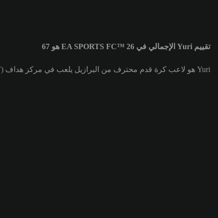
تقييم Yuri الإجمالي في EA SPORTS FC™ 26 هو 67
Yuri هو لاعب كرة قدم محترف من البرازيل يلعب في مركز هداف (ST) لصالح فريق Jeju United. تقييم Yuri الإجمالي هو 67.