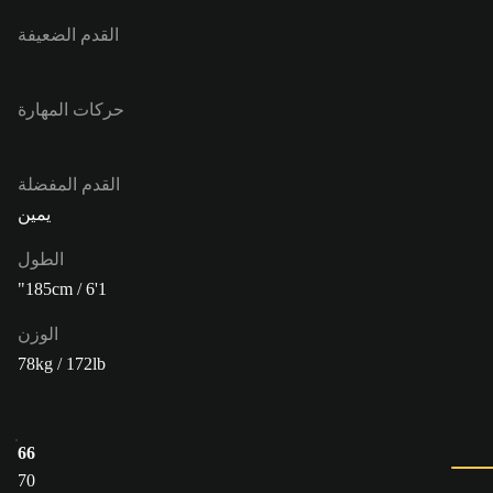
القدم الضعيفة
حركات المهارة
القدم المفضلة
يمين
الطول
185cm / 6'1"
الوزن
78kg / 172lb
66
70