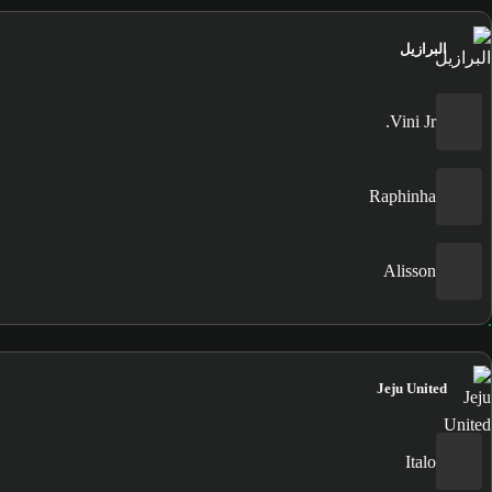
البرازيل
Vini Jr.
Raphinha
Alisson
Jeju United
Italo