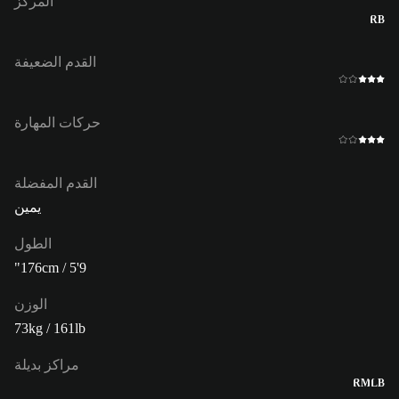
المركز
RB
القدم الضعيفة
حركات المهارة
القدم المفضلة
يمين
الطول
176cm / 5'9"
الوزن
73kg / 161lb
مراكز بديلة
RM
LB