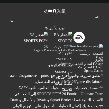
اللغة
عودة للأعلى
Users Interact
In-game Purchases (Includes Random Items)
الصفحة الرئيسية
شراء
الأخبار
EA app لنظام التشغيل Windows
EA app لنظام Mac
Sports Games
* تطبق شروط وقيود أخرى. راجع
ea.com/ar/games/ea-sports-
fc/fc-26/game-disclaimers
لمعرفة التفاصيل.
** تستند إحصائيات مواسم الجولة العالمية للعبة ™EA
SPORTS FC™ 26 Football Ultimate Team إلى اللعب في
الأنماط التالية فقط: Squad Battles و Rivals والأبطال و Draft.
†† يجب عليك إكمال الخطوات للحصول على التوزيع الأولي