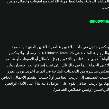
المباشر الدولية، وابدأ نمط مهنة اللاعب مع أيقونات وأبطال دوليين
جدد.
العب الآن
يعكس جدول تقييمات اللاعبين عناصر اللاعبين الذهبية والفضية
والبرونزية المتاحة في Ultimate Team ’26 عند الإصدار. ولا يعكس
أنواعاً أخرى من عناصر اللاعبين (مثل الأبطال أو الأيقونات أو عناصر
لاعبي الحملة)، بما في ذلك تلك التي تمت إضافتها بعد الإصدار، ولن
يعكس مباشرة من التحديثات المتاحة في أنماط أخرى. يؤدي الفرز
حسب التصنيف إلى ترتيب العناصر أولاً حسب التقييم الإجمالي الخاص
بها، مع ترتيب إضافي يقوم على عوامل ذاتية بناءً على الأداء الواقعي
للرياضيين (وليس خصائص العناصر).