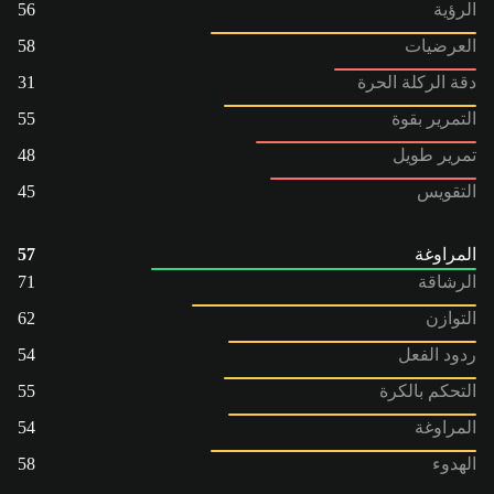
الرؤية
56
العرضيات
58
دقة الركلة الحرة
31
التمرير بقوة
55
تمرير طويل
48
التقويس
45
المراوغة
57
الرشاقة
71
التوازن
62
ردود الفعل
54
التحكم بالكرة
55
المراوغة
54
الهدوء
58