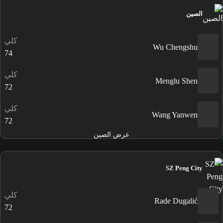
الصين
كلي
Wu Chengshu
74
كلي
Menglu Shen
72
كلي
Wang Yanwen
72
عرض الصين
SZ Peng City
كلي
Rade Dugalić
72