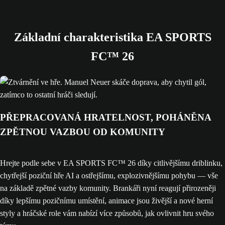
Základní charakteristika EA SPORTS
FC™ 26
PŘEPRACOVANÁ HRATELNOST, POHÁNĚNA
ZPĚTNOU VAZBOU OD KOMUNITY
Hrejte podle sebe v EA SPORTS FC™ 26 díky citlivějšímu driblinku,
chytřejší poziční hře AI a ostřejšímu, explozivnějšímu pohybu — vše
na základě zpětné vazby komunity. Brankáři nyní reagují přirozeněji
díky lepšímu pozičnímu umístění, animace jsou živější a nové herní
styly a hráčské role vám nabízí více způsobů, jak ovlivnit hru svého