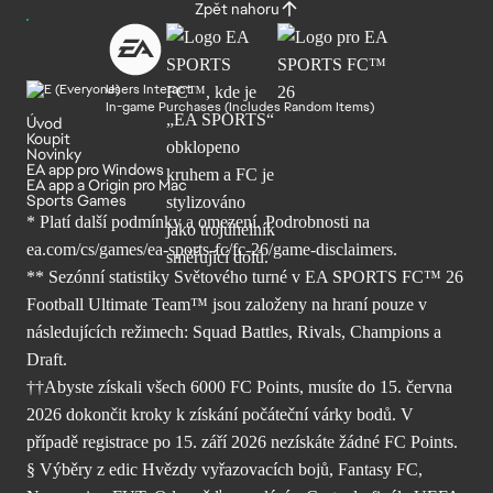
Zpět nahoru
Users Interact
In-game Purchases (Includes Random Items)
Úvod
Koupit
Novinky
EA app pro Windows
EA app a Origin pro Mac
Sports Games
* Platí další podmínky a omezení. Podrobnosti
na
ea.com/cs/games/ea-sports-fc/fc-26/
game-disclaimers.
** Sezónní statistiky Světového turné v EA SPORTS FC™ 26
Football Ultimate Team™ jsou založeny na hraní pouze v
následujících režimech: Squad Battles, Rivals, Champions a
Draft.
††Abyste získali všech 6000 FC Points, musíte do 15. června
2026 dokončit kroky k získání počáteční várky bodů. V
případě registrace po 15. září 2026 nezískáte žádné FC Points.
§ Výběry z edic Hvězdy vyřazovacích bojů, Fantasy FC,