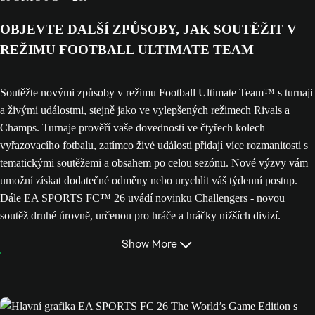
OBJEVTE DALŠÍ ZPŮSOBY, JAK SOUTĚŽIT V
REŽIMU FOOTBALL ULTIMATE TEAM
Soutěžte novými způsoby v režimu Football Ultimate Team™ s turnaji
a živými událostmi, stejně jako ve vylepšených režimech Rivals a
Champs. Turnaje prověří vaše dovednosti ve čtyřech kolech
vyřazovacího fotbalu, zatímco živé události přidají více rozmanitosti s
tematickými soutěžemi a obsahem po celou sezónu. Nové výzvy vám
umožní získat dodatečné odměny nebo urychlit váš týdenní postup.
Dále EA SPORTS FC™ 26 uvádí novinku Challengers - novou
soutěž druhé úrovně, určenou pro hráče a hráčky nižších divizí.
Show More