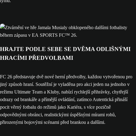
týmu.
HRAJTE PODLE SEBE SE DVĚMA ODLIŠNÝMI
HRACÍMI PŘEDVOLBAMI
FC 26 představuje dvě nové herní předvolby, každou vytvořenou pro
jiný způsob hraní. Soutěžní je vyladěna pro akci jeden na jednoho v
režimu Ultimate Team a Kluby, nabízí rychlejší přihrávky, chytřejší
odrazy od brankáře a přímější ovládání, zatímco Autentická přináší
pocit věrný fotbalu do režimů jako Kariéra, s více pozičně
odpovědnými obránci, realistickými úspěšnými mírami rohů,
přirozenými bojovými scénami před brankou a dalšími.