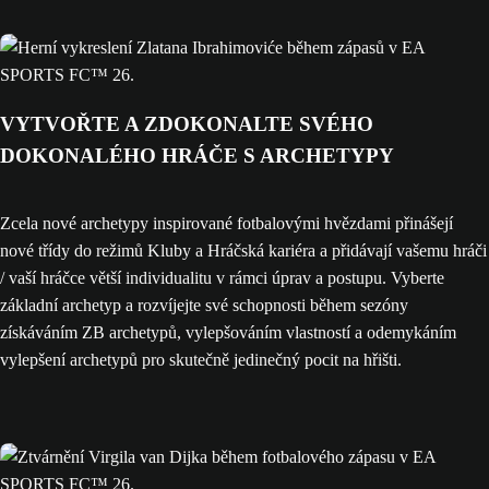
VYTVOŘTE A ZDOKONALTE SVÉHO
DOKONALÉHO HRÁČE S ARCHETYPY
Zcela nové archetypy inspirované fotbalovými hvězdami přinášejí
nové třídy do režimů Kluby a Hráčská kariéra a přidávají vašemu hráči
/ vaší hráčce větší individualitu v rámci úprav a postupu. Vyberte
základní archetyp a rozvíjejte své schopnosti během sezóny
získáváním ZB archetypů, vylepšováním vlastností a odemykáním
vylepšení archetypů pro skutečně jedinečný pocit na hřišti.