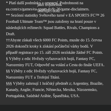
* Platí další podmínky a omezení. Podrobnosti
na
ea.com/cs/games/ea-sports-fc/fc-26/
game-disclaimers.
** Sezónní statistiky Světového turné v EA SPORTS FC™ 26
Football Ultimate Team™ jsou založeny na hraní pouze v
následujících režimech: Squad Battles, Rivals, Champions a
Draft.
††Abyste získali všech 6000 FC Points, musíte do 15. června
2026 dokončit kroky k získání počáteční várky bodů. V
případě registrace po 15. září 2026 nezískáte žádné FC Points.
§ Výběry z edic Hvězdy vyřazovacích bojů, Fantasy FC,
Narozeniny FUT, Odpověď na volání a Cesta do finále UEFA.
§§ Výběry z edic Hvězdy vyřazovacích bojů, Fantasy FC,
Narozeniny FUT a Trofejní Titáni.
§§§ Výběry zahrnují 1 hráčský předmět z; Argentiny, Brazílie,
Kanady, Anglie, Francie, Německa, Mexika, Nizozemsko,
Portugalska, Saúdské Arábie, Španělska, USA.