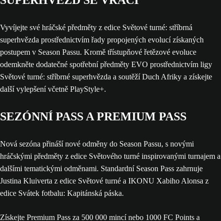
SUPERHVĚZD SE VRACÍ
Vyvíjejte své hráčské předměty z edice Světové turné: stříbrná
superhvězda prostřednictvím řady propojených evolucí získaných
postupem v Season Passu. Kromě třístupňové řetězové evoluce
odemkněte dodatečné spotřební předměty EVO prostřednictvím ligy
Světové turné: stříbrné superhvězda a soutěží Duch Afriky a získejte
další vylepšení včetně PlayStyle+.
SEZÓNNÍ PASS A PREMIUM PASS
Nová sezóna přináší nové odměny do Season Passu, s novými
hráčskými předměty z edice Světového turné inspirovanými turnajem a
dalšími tematickými odměnami. Standardní Season Pass zahrnuje
Justina Kluiverta z edice Světové turné a IKONU Xabiho Alonsa z
edice Svátek fotbalu: Kapitánská páska.
Získejte Premium Pass za 500 000 mincí nebo 1000 FC Points a