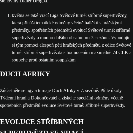
slonoviny Didier Drogba.
května se také vrací Liga Světové turné: stříbrné superhvězdy,
která přináší tematické odměny včetně balíčků s hráčskými
předměty, spotřebních předmětů evolucí Světové turné: stříbrné
superhvězdy a mnoho dalšího obsahu pro 7. sezónu. Vybudujte
si tým pomocí alespoň pěti hráčských předmětů z edice Světové
turné: stříbrná superhvězda s hodnocením maximálně 74 CLK a
soupeřte proti ostatním soupiskám.
DUCH AFRIKY
Zúčastněte se ligy a turnaje Duch Afriky v 7. sezóně. Plňte úkoly
Týdenní hraní a Dokončovatel a získejte speciální odměny včetně
spotřebních předmětů evoluce Světové turné: stříbrné superhvězdy.
EVOLUCE STŘÍBRNÝCH