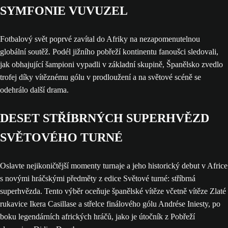
SYMFONIE VUVUZEL
Fotbalový svět poprvé zavítal do Afriky na nezapomenutelnou
globální soutěž. Podél jižního pobřeží kontinentu fanoušci sledovali,
jak obhajující šampioni vypadli v základní skupině, Španělsko zvedlo
trofej díky vítěznému gólu v prodloužení a na světové scéně se
odehrálo další drama.
DESET STŘÍBRNÝCH SUPERHVĚZD
SVĚTOVÉHO TURNÉ
Oslavte nejikoničtější momenty turnaje a jeho historický debut v Africe
s novými hráčskými předměty z edice Světové turné: stříbrná
superhvězda. Tento výběr oceňuje španělské vítěze včetně vítěze Zlaté
rukavice Ikera Casillase a střelce finálového gólu Andrése Iniesty, po
boku legendárních afrických hráčů, jako je útočník z Pobřeží