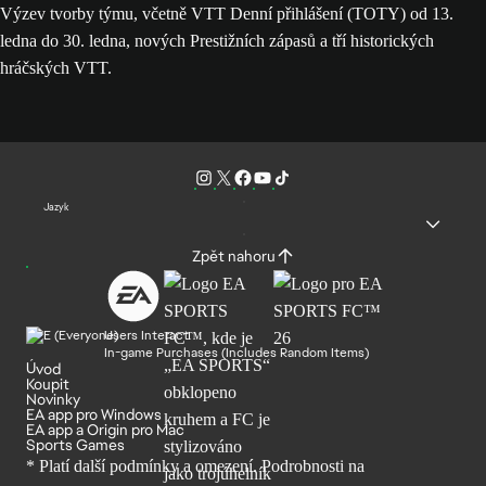
Výzev tvorby týmu, včetně VTT Denní přihlášení (TOTY) od 13.
ledna do 30. ledna, nových Prestižních zápasů a tří historických
hráčských VTT.
Jazyk
Zpět nahoru
Users Interact
In-game Purchases (Includes Random Items)
Úvod
Koupit
Novinky
EA app pro Windows
EA app a Origin pro Mac
Sports Games
* Platí další podmínky a omezení. Podrobnosti
na