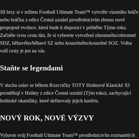
Již brzy si v režimu Football Ultimate Team™ vytvořte vlastního hráče
nebo hráčku z edice Čestná uznání prostřednictvím zbrusu nové
propojené evoluce, která bude k dispozici v průběhu Týmu roku.
Začněte svou cestu tím, že si vyberete vytvoření ohromného/ohromné
SDZ, běhavého/běhavé SZ nebo kouzelného/kouzelné SOZ. Volba
vaší cesty je jen na vás.
Staňte se legendami
V duchu oslav se během Rozcvičky TOTY Hrdinové Klasické XI
proměňují v Hrdiny z edice Čestná uznání (Tým roku), zachycující
hrdinské okamžiky, které definovaly jejich kariéru.
NOVÝ ROK, NOVÉ VÝZVY
Vybavte svůj Football Ultimate Team™ prostřednictvím rozmanitých