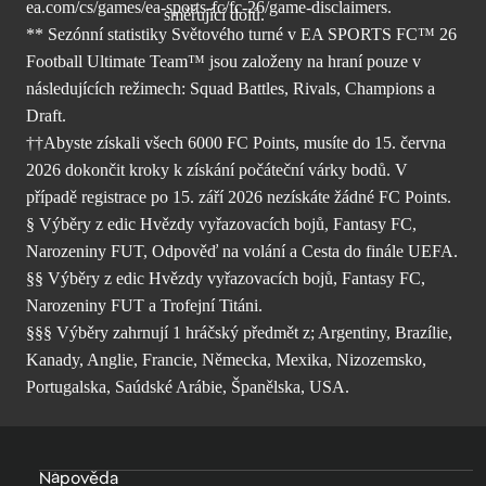
ea.com/cs/games/ea-sports-fc/fc-26/
game-disclaimers.
** Sezónní statistiky Světového turné v EA SPORTS FC™ 26
Football Ultimate Team™ jsou založeny na hraní pouze v
následujících režimech: Squad Battles, Rivals, Champions a
Draft.
††Abyste získali všech 6000 FC Points, musíte do 15. června
2026 dokončit kroky k získání počáteční várky bodů. V
případě registrace po 15. září 2026 nezískáte žádné FC Points.
§ Výběry z edic Hvězdy vyřazovacích bojů, Fantasy FC,
Narozeniny FUT, Odpověď na volání a Cesta do finále UEFA.
§§ Výběry z edic Hvězdy vyřazovacích bojů, Fantasy FC,
Narozeniny FUT a Trofejní Titáni.
§§§ Výběry zahrnují 1 hráčský předmět z; Argentiny, Brazílie,
Kanady, Anglie, Francie, Německa, Mexika, Nizozemsko,
Portugalska, Saúdské Arábie, Španělska, USA.
Nápověda