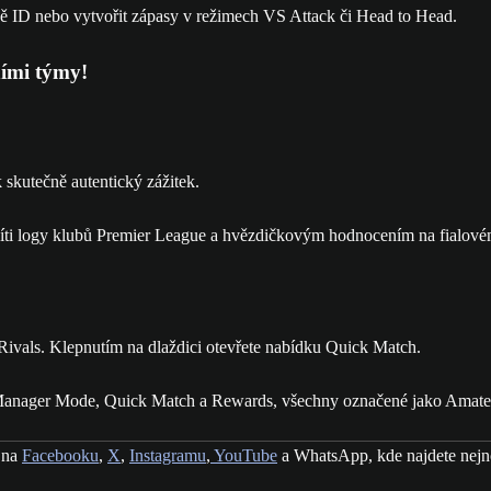
ními týmy!
.
 skutečně autentický zážitek.
 Rivals. Klepnutím na dlaždici otevřete nabídku Quick Match.
 na
Facebooku
,
X
,
Instagramu
,
YouTube
a WhatsApp, kde najdete nejn