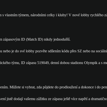
 s vlastním týmem, národními celky i kluby! V nové lobby rychlého zápa
vým zápasovým ID (Match ID) nikdy jednodušší.
u nebo je do své lobby pozvěte sdílením kódu přes SZ nebo na sociálníc
ním. Můžete si vybrat, zda půjdete do prodloužení a dokonce i do pen
ení jistě dodají vašemu zážitku ze zápasu ještě více napětí a dramatično