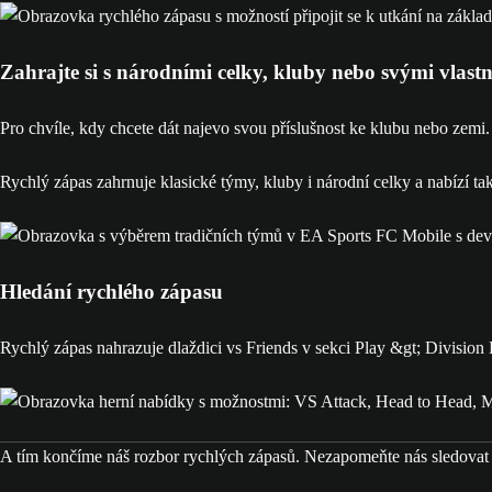
Zahrajte si s národními celky, kluby nebo svými vlast
Pro chvíle, kdy chcete dát najevo svou příslušnost ke klubu nebo zemi
Rychlý zápas zahrnuje klasické týmy, kluby i národní celky a nabízí tak
Hledání rychlého zápasu
Rychlý zápas nahrazuje dlaždici vs Friends v sekci Play &gt; Division
A tím končíme náš rozbor rychlých zápasů. Nezapomeňte nás sledovat