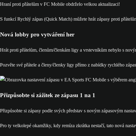
Hraní proti přátelům v FC Mobile obdrželo velkou aktualizaci!
S funkcí Rychlý zápas (Quick Match) můžete hrát zápasy proti přátelům
Nová lobby pro vytváření her
Hrát proti přátelům, členům/členkám ligy a vrstevníkům nebylo s no
Pozvěte své přátele a členy/členky ligy přímo z nabídky rychlého zápas
Přizpůsobte si zážitek ze zápasu 1 na 1
Přizpůsobte si zápasy podle svých představ s novým zápasovým nastave
Pro ty velkolepé okamžiky, kdy remíza zkrátka nestačí, tato nová nastav