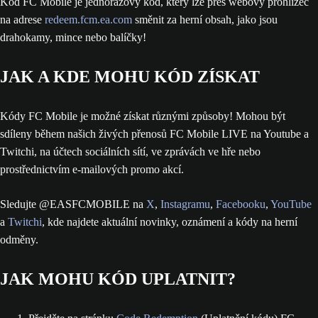
Kód FC Mobile je jednorázový kód, který lze přes webový prohlížeč
na adrese
redeem.fcm.ea.com
směnit za herní obsah, jako jsou
drahokamy, mince nebo balíčky!
JAK A KDE MOHU KÓD ZÍSKAT
Kódy FC Mobile je možné získat různými způsoby! Mohou být
sdíleny během našich živých přenosů FC Mobile LIVE na Youtube a
Twitchi, na účtech sociálních sítí, ve zprávách ve hře nebo
prostřednictvím e-mailových promo akcí.
Sledujte @EASFCMOBILE na
X
,
Instagramu
,
Facebooku
,
YouTube
a
Twitchi
, kde najdete aktuální novinky, oznámení a kódy na herní
odměny.
JAK MOHU KÓD UPLATNIT?