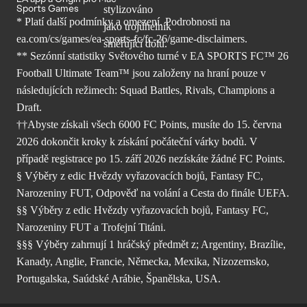
Sports Games
* Platí další podmínky a omezení. Podrobnosti
na
ea.com/cs/games/ea-sports-fc/fc-26/
game-disclaimers.
** Sezónní statistiky Světového turné v EA SPORTS FC™ 26
Football Ultimate Team™ jsou založeny na hraní pouze v
následujících režimech: Squad Battles, Rivals, Champions a
Draft.
††Abyste získali všech 6000 FC Points, musíte do 15. června
2026 dokončit kroky k získání počáteční várky bodů. V
případě registrace po 15. září 2026 nezískáte žádné FC Points.
§ Výběry z edic Hvězdy vyřazovacích bojů, Fantasy FC,
Narozeniny FUT, Odpověď na volání a Cesta do finále UEFA.
§§ Výběry z edic Hvězdy vyřazovacích bojů, Fantasy FC,
Narozeniny FUT a Trofejní Titáni.
§§§ Výběry zahrnují 1 hráčský předmět z; Argentiny, Brazílie,
Kanady, Anglie, Francie, Německa, Mexika, Nizozemsko,
Portugalska, Saúdské Arábie, Španělska, USA.