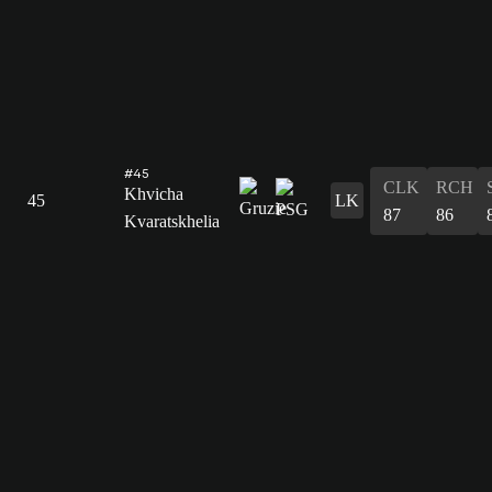
#45
CLK
RCH
Khvicha
45
LK
87
86
Kvaratskhelia