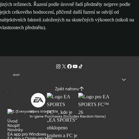
jiných režimech. Řazení podle úrovně řadí předměty nejprve podle
jejich celkového hodnocení, přičemž další řazení se odvíjí od
subjektivních faktorů založených na skutečných výkonech (nikoli na
vlastnostech předmětu).
Jazyk
Zpět nahoru
Users Interact
In-game Purchases (Includes Random Items)
Úvod
Koupit
Novinky
EA app pro Windows
EA app a Origin pro Mac