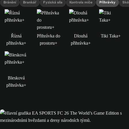
Bránění
Brankář
Fyzická síla
Kontrola míče
Přihrávky
Skó
Řízná
Přihrávka do
Dlouhá
Tiki Taka+
přihrávka+
prostoru+
přihrávka+
Blesková
přihrávka+