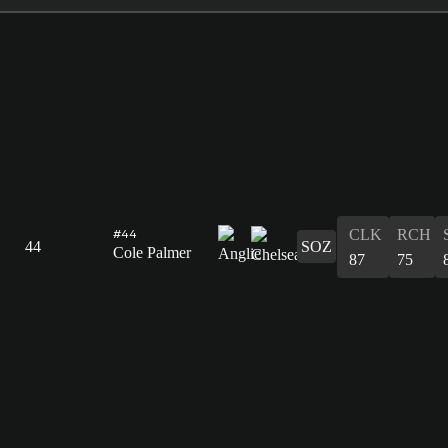
CLK
RCH
#44
44
SOZ
Cole Palmer
87
75