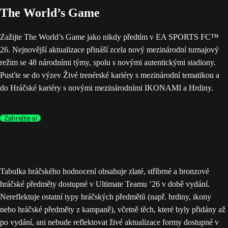
The World’s Game
Zažijte The World’s Game jako nikdy předtím v EA SPORTS FC™
26. Nejnovější aktualizace přináší zcela nový mezinárodní turnajový
režim se 48 národními týmy, spolu s novými autentickými stadiony.
Pusťte se do výzev Živé trenérské kariéry s mezinárodní tematikou a
do Hráčské kariéry s novými mezinárodními IKONAMI a Hrdiny.
Zahrajte si
Tabulka hráčského hodnocení obsahuje zlaté, stříbrné a bronzové
hráčské předměty dostupné v Ultimate Teamu ’26 v době vydání.
Nereflektuje ostatní typy hráčských předmětů (např. hrdiny, ikony
nebo hráčské předměty z kampaně), včetně těch, které byly přidány až
po vydání, ani nebude reflektovat živé aktualizace formy dostupné v