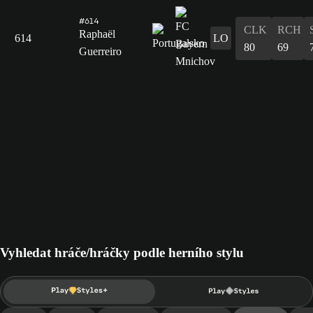
#614
CLK
RCH
Raphaël
614
LO
80
69
Guerreiro
Vyhledat hráče/hráčky podle herního stylu