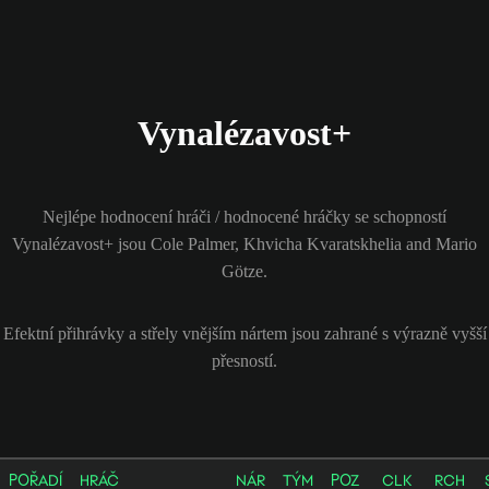
Vynalézavost+
Nejlépe hodnocení hráči / hodnocené hráčky se schopností
Vynalézavost+ jsou Cole Palmer, Khvicha Kvaratskhelia and Mario
Götze.
Efektní přihrávky a střely vnějším nártem jsou zahrané s výrazně vyšší
přesností.
POŘADÍ
HRÁČ
NÁR
TÝM
POZ
CLK
RCH