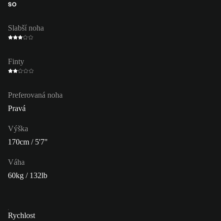
SO
Slabší noha
Finty
Preferovaná noha
Pravá
Výška
170cm / 5'7"
Váha
60kg / 132lb
Rychlost