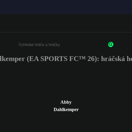
lkemper (EA SPORTS FC™ 26): hráčská ho
Enter a minimum of 3 characters or numbers
Abby
Dahlkemper