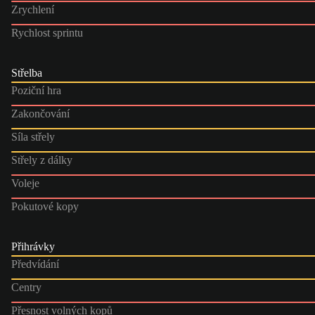
Zrychlení
Rychlost sprintu
Střelba
Poziční hra
Zakončování
Síla střely
Střely z dálky
Voleje
Pokutové kopy
Přihrávky
Předvídání
Centry
Přesnost volných kopů