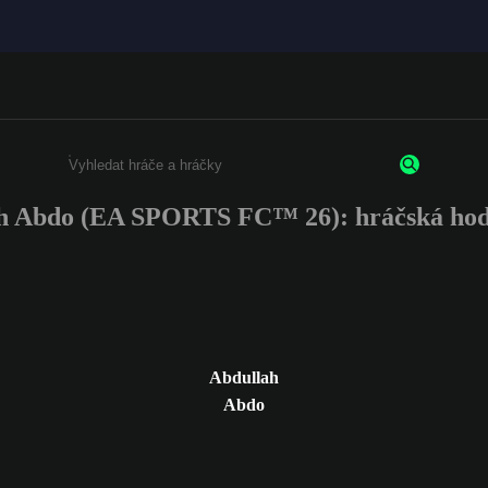
h Abdo (EA SPORTS FC™ 26): hráčská hod
Enter a minimum of 3 characters or numbers
Abdullah
Abdo