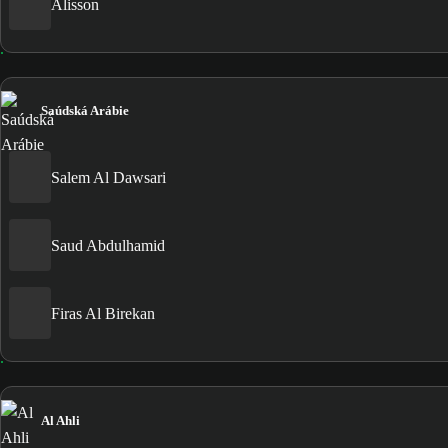
Alisson
Saúdská Arábie
Salem Al Dawsari
Saud Abdulhamid
Firas Al Birekan
Al Ahli