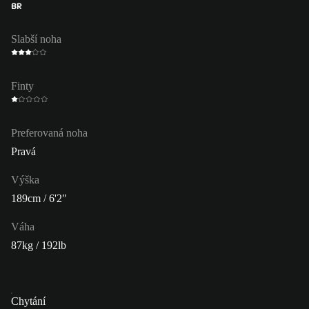
BR
Slabší noha
Finty
Preferovaná noha
Pravá
Výška
189cm / 6'2"
Váha
87kg / 192lb
Chytání