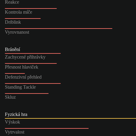
Reakce
Kontrola míče
Driblink
Vyrovnanost
Bránění
Zachycené přihrávky
Přesnost hlaviček
Defenzivní přehled
Standing Tackle
Skluz
Fyzická hra
Výskok
Vytrvalost