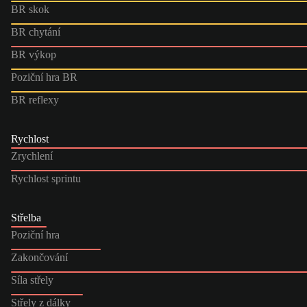
BR skok
BR chytání
BR výkop
Poziční hra BR
BR reflexy
Rychlost
Zrychlení
Rychlost sprintu
Střelba
Poziční hra
Zakončování
Síla střely
Střely z dálky