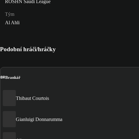
ROSHN Saudi League
Tým
Al Ahli
Podobní hráči/hráčky
BR
Brankář
Thibaut Courtois
Gianluigi Donnarumma