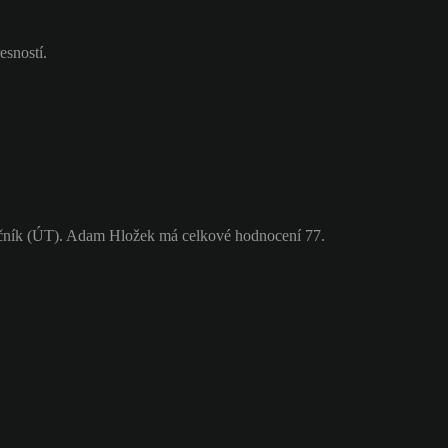
esností.
čník (ÚT). Adam Hložek má celkové hodnocení 77.