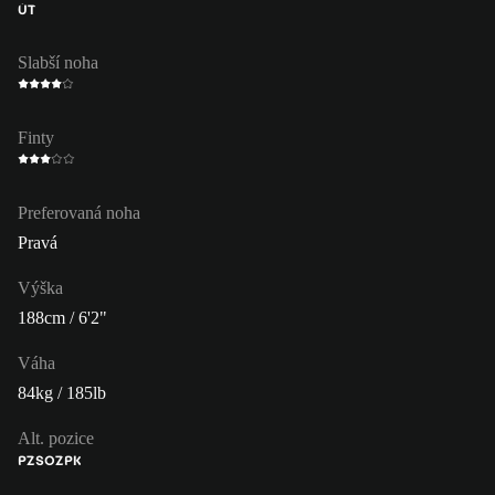
ÚT
Slabší noha
Finty
Preferovaná noha
Pravá
Výška
188cm / 6'2"
Váha
84kg / 185lb
Alt. pozice
PZ
SOZ
PK