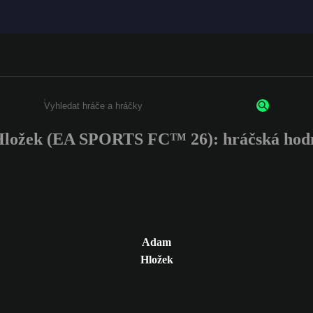
ložek (EA SPORTS FC™ 26): hráčská hodn
Enter a minimum of 3 characters or numbers
Adam
Hložek