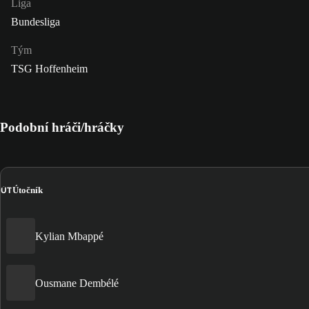
Liga
Bundesliga
Tým
TSG Hoffenheim
Podobní hráči/hráčky
ÚT
Útočník
Kylian Mbappé
Ousmane Dembélé