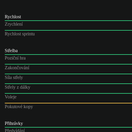
Rychlost
Zrychlení
Rychlost sprintu
Střelba
Poziční hra
Zakončování
Síla střely
Střely z dálky
Voleje
Pokutové kopy
Přihrávky
Předvídání