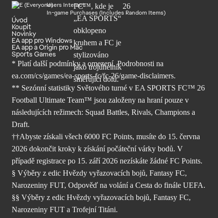
Users Interact
In-game Purchases (Includes Random Items)
Úvod
Koupit
Novinky
EA app pro Windows
EA app a Origin pro Mac
Sports Games
* Platí další podmínky a omezení. Podrobnosti
na
ea.com/cs/games/ea-sports-fc/fc-26/
game-disclaimers.
** Sezónní statistiky Světového turné v EA SPORTS FC™ 26
Football Ultimate Team™ jsou založeny na hraní pouze v
následujících režimech: Squad Battles, Rivals, Champions a
Draft.
††Abyste získali všech 6000 FC Points, musíte do 15. června
2026 dokončit kroky k získání počáteční várky bodů. V
případě registrace po 15. září 2026 nezískáte žádné FC Points.
§ Výběry z edic Hvězdy vyřazovacích bojů, Fantasy FC,
Narozeniny FUT, Odpověď na volání a Cesta do finále UEFA.
§§ Výběry z edic Hvězdy vyřazovacích bojů, Fantasy FC,
Narozeniny FUT a Trofejní Titáni.