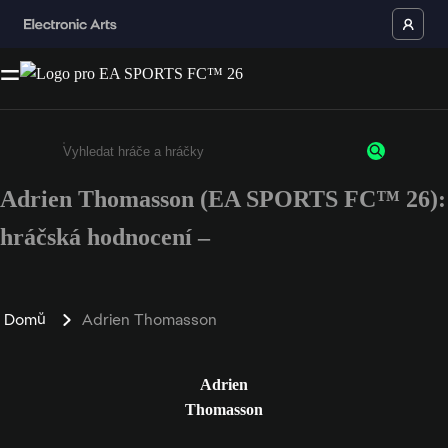
Adrien Thomasson (EA SPORTS FC™ 26):
Enter a minimum of 3 characters or numbers
hráčská hodnocení –
Domů
Adrien Thomasson
Adrien
Thomasson