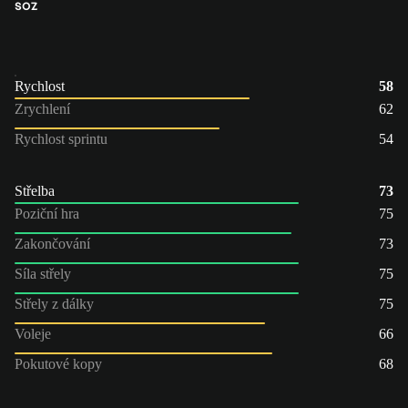
SOZ
Rychlost
58
Zrychlení
62
Rychlost sprintu
54
Střelba
73
Poziční hra
75
Zakončování
73
Síla střely
75
Střely z dálky
75
Voleje
66
Pokutové kopy
68