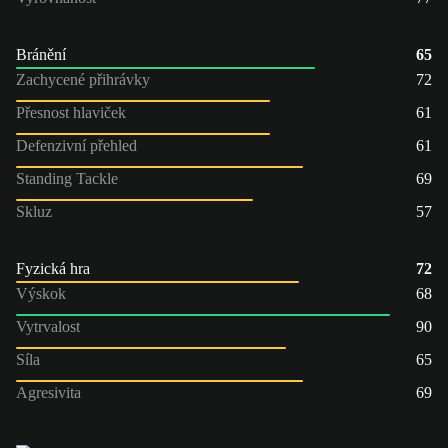
Bránění
65
Zachycené přihrávky
72
Přesnost hlaviček
61
Defenzivní přehled
61
Standing Tackle
69
Skluz
57
Fyzická hra
72
Výskok
68
Vytrvalost
90
Síla
65
Agresivita
69