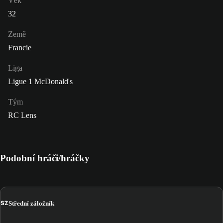
Věk
32
Země
Francie
Liga
Ligue 1 McDonald's
Tým
RC Lens
Podobní hráči/hráčky
SZ
Střední záložník