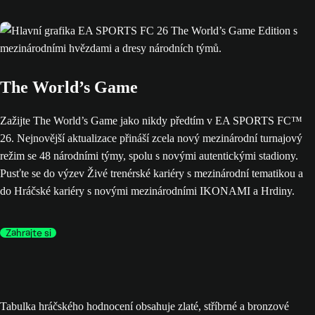
The World’s Game
Zažijte The World’s Game jako nikdy předtím v EA SPORTS FC™
26. Nejnovější aktualizace přináší zcela nový mezinárodní turnajový
režim se 48 národními týmy, spolu s novými autentickými stadiony.
Pusťte se do výzev Živé trenérské kariéry s mezinárodní tematikou a
do Hráčské kariéry s novými mezinárodními IKONAMI a Hrdiny.
Zahrajte si
Tabulka hráčského hodnocení obsahuje zlaté, stříbrné a bronzové