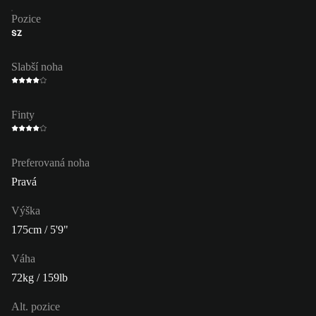
Pozice
SZ
Slabší noha
Finty
Preferovaná noha
Pravá
Výška
175cm / 5'9"
Váha
72kg / 159lb
Alt. pozice