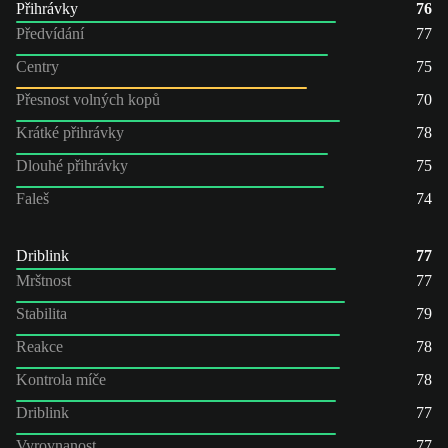
Přihrávky
76
Předvídání
77
Centry
75
Přesnost volných kopů
70
Krátké přihrávky
78
Dlouhé přihrávky
75
Faleš
74
Driblink
77
Mrštnost
77
Stabilita
79
Reakce
78
Kontrola míče
78
Driblink
77
Vyrovnanost
77