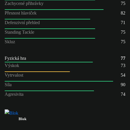
Zachycené přihrávky
75
Přesnost hlaviček
82
Defenzivní přehled
71
Standing Tackle
75
Skluz
75
Fyzická hra
77
Výskok
73
Vytrvalost
54
Síla
90
Agresivita
74
Blok