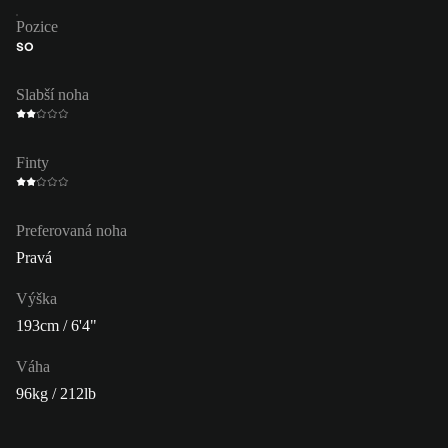
Pozice
SO
Slabší noha
Finty
Preferovaná noha
Pravá
Výška
193cm / 6'4"
Váha
96kg / 212lb