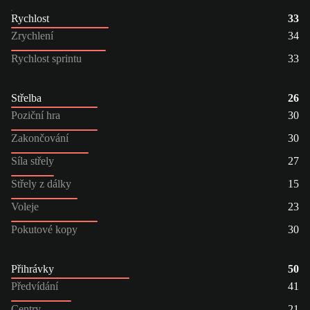
Rychlost
33
Zrychlení
34
Rychlost sprintu
33
Střelba
26
Poziční hra
30
Zakončování
30
Síla střely
27
Střely z dálky
15
Voleje
23
Pokutové kopy
30
Přihrávky
50
Předvídání
41
Centry
21