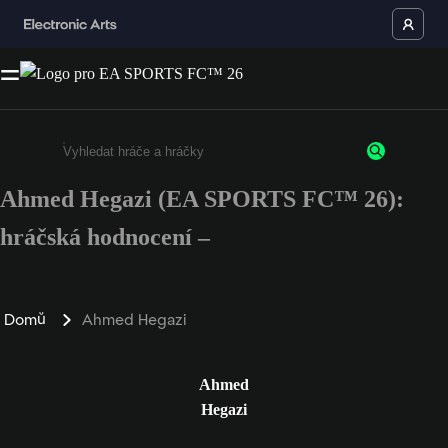
Ahmed Hegazi (EA SPORTS FC™ 26):
Enter a minimum of 3 characters or numbers
hráčská hodnocení –
Domů
Ahmed Hegazi
Ahmed
Hegazi