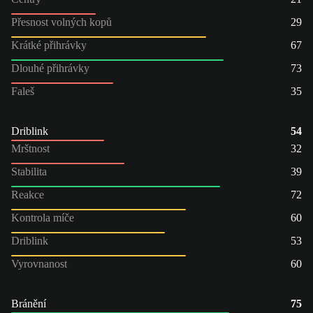
Přesnost volných kopů
29
Krátké přihrávky
67
Dlouhé přihrávky
73
Faleš
35
Driblink
54
Mrštnost
32
Stabilita
39
Reakce
72
Kontrola míče
60
Driblink
53
Vyrovnanost
60
Bránění
75