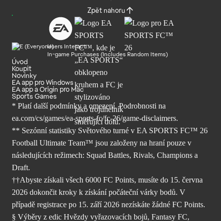
Zpět nahoru
Users Interact
In-game Purchases (Includes Random Items)
Úvod
Koupit
Novinky
EA app pro Windows
EA app a Origin pro Mac
Sports Games
* Platí další podmínky a omezení. Podrobnosti
na
ea.com/cs/games/ea-sports-fc/fc-26/
game-disclaimers.
** Sezónní statistiky Světového turné v EA SPORTS FC™ 26
Football Ultimate Team™ jsou založeny na hraní pouze v
následujících režimech: Squad Battles, Rivals, Champions a
Draft.
††Abyste získali všech 6000 FC Points, musíte do 15. června
2026 dokončit kroky k získání počáteční várky bodů. V
případě registrace po 15. září 2026 nezískáte žádné FC Points.
§ Výběry z edic Hvězdy vyřazovacích bojů, Fantasy FC,