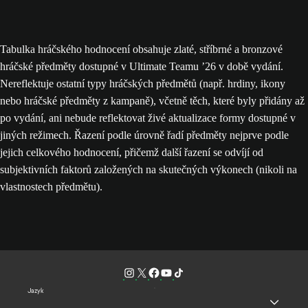
Tabulka hráčského hodnocení obsahuje zlaté, stříbrné a bronzové
hráčské předměty dostupné v Ultimate Teamu ’26 v době vydání.
Nereflektuje ostatní typy hráčských předmětů (např. hrdiny, ikony
nebo hráčské předměty z kampaně), včetně těch, které byly přidány až
po vydání, ani nebude reflektovat živé aktualizace formy dostupné v
jiných režimech. Řazení podle úrovně řadí předměty nejprve podle
jejich celkového hodnocení, přičemž další řazení se odvíjí od
subjektivních faktorů založených na skutečných výkonech (nikoli na
vlastnostech předmětu).
Jazyk