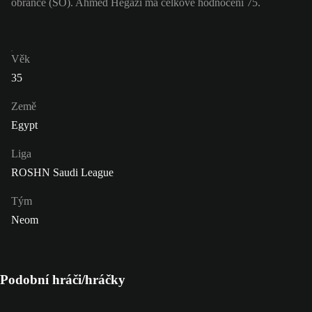
obránce (SO). Ahmed Hegazi má celkové hodnocení 75.
Věk
35
Země
Egypt
Liga
ROSHN Saudi League
Tým
Neom
Podobní hráči/hráčky