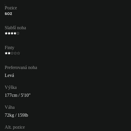
Pozice
SOZ
Slabší noha
Finty
Preferovaná noha
Levá
Výška
177cm / 5'10"
Váha
72kg / 159lb
Alt. pozice