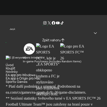
Jazyk
Zpět nahoru
Users Interact
In-game Purchases (Includes Random Items)
Úvod
Koupit
Novinky
EA app pro Windows
EA app a Origin pro Mac
Sports Games
* Platí další podmínky a omezení. Podrobnosti
na
ea.com/cs/games/ea-sports-fc/fc-26/
game-disclaimers.
** Sezónní statistiky Světového turné v EA SPORTS FC™ 26
Football Ultimate Team™ jsou založeny na hraní pouze v