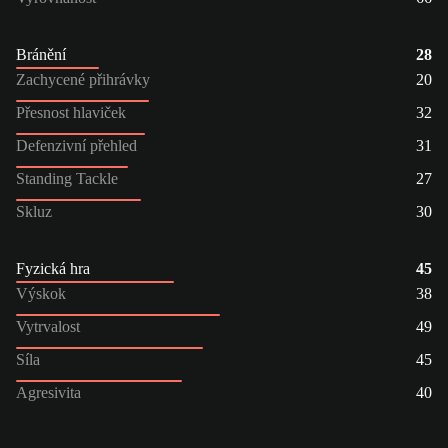
Bránění
28
Zachycené přihrávky
20
Přesnost hlaviček
32
Defenzivní přehled
31
Standing Tackle
27
Skluz
30
Fyzická hra
45
Výskok
38
Vytrvalost
49
Síla
45
Agresivita
40