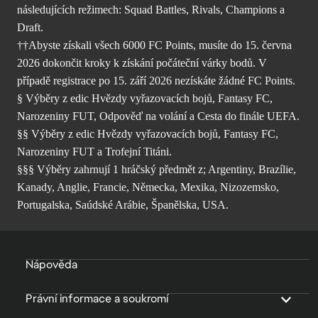
následujících režimech: Squad Battles, Rivals, Champions a
Draft.
††Abyste získali všech 6000 FC Points, musíte do 15. června
2026 dokončit kroky k získání počáteční várky bodů. V
případě registrace po 15. září 2026 nezískáte žádné FC Points.
§ Výběry z edic Hvězdy vyřazovacích bojů, Fantasy FC,
Narozeniny FUT, Odpověď na volání a Cesta do finále UEFA.
§§ Výběry z edic Hvězdy vyřazovacích bojů, Fantasy FC,
Narozeniny FUT a Trofejní Titáni.
§§§ Výběry zahrnují 1 hráčský předmět z; Argentiny, Brazílie,
Kanady, Anglie, Francie, Německa, Mexika, Nizozemsko,
Portugalska, Saúdské Arábie, Španělska, USA.
Nápověda
Právní informace a soukromí