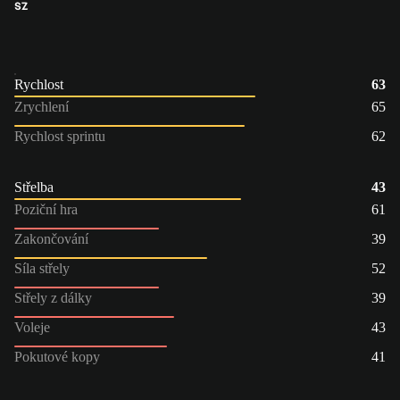
SZ
Rychlost
63
Zrychlení
65
Rychlost sprintu
62
Střelba
43
Poziční hra
61
Zakončování
39
Síla střely
52
Střely z dálky
39
Voleje
43
Pokutové kopy
41