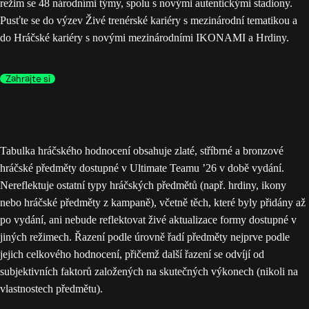
režim se 48 národními týmy, spolu s novými autentickými stadiony.
Pusťte se do výzev Živé trenérské kariéry s mezinárodní tematikou a
do Hráčské kariéry s novými mezinárodními IKONAMI a Hrdiny.
Zahrajte si
Tabulka hráčského hodnocení obsahuje zlaté, stříbrné a bronzové
hráčské předměty dostupné v Ultimate Teamu ’26 v době vydání.
Nereflektuje ostatní typy hráčských předmětů (např. hrdiny, ikony
nebo hráčské předměty z kampaně), včetně těch, které byly přidány až
po vydání, ani nebude reflektovat živé aktualizace formy dostupné v
jiných režimech. Řazení podle úrovně řadí předměty nejprve podle
jejich celkového hodnocení, přičemž další řazení se odvíjí od
subjektivních faktorů založených na skutečných výkonech (nikoli na
vlastnostech předmětu).