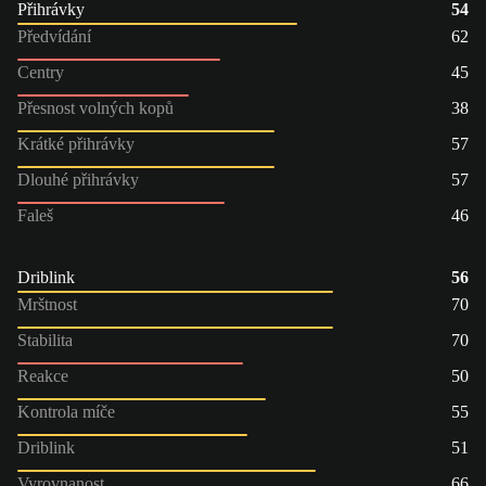
Přihrávky
54
Předvídání
62
Centry
45
Přesnost volných kopů
38
Krátké přihrávky
57
Dlouhé přihrávky
57
Faleš
46
Driblink
56
Mrštnost
70
Stabilita
70
Reakce
50
Kontrola míče
55
Driblink
51
Vyrovnanost
66