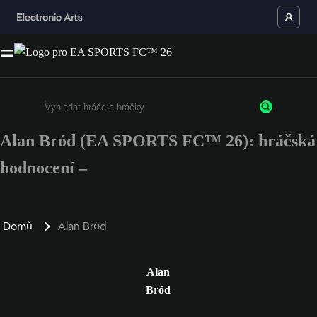
Alan Bród (EA SPORTS FC™ 26): hráčská
Enter a minimum of 3 characters or numbers
hodnocení –
Domů
Alan Bród
Alan
Bród