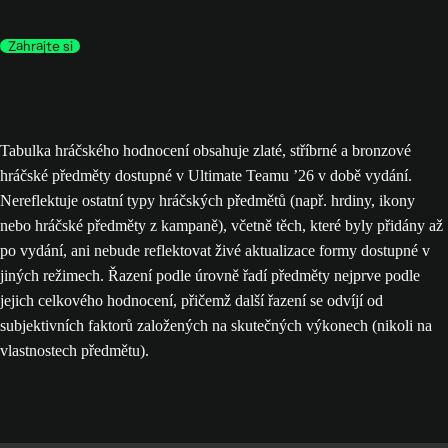
Zahrajte si
Tabulka hráčského hodnocení obsahuje zlaté, stříbrné a bronzové
hráčské předměty dostupné v Ultimate Teamu ’26 v době vydání.
Nereflektuje ostatní typy hráčských předmětů (např. hrdiny, ikony
nebo hráčské předměty z kampaně), včetně těch, které byly přidány až
po vydání, ani nebude reflektovat živé aktualizace formy dostupné v
jiných režimech. Řazení podle úrovně řadí předměty nejprve podle
jejich celkového hodnocení, přičemž další řazení se odvíjí od
subjektivních faktorů založených na skutečných výkonech (nikoli na
vlastnostech předmětu).