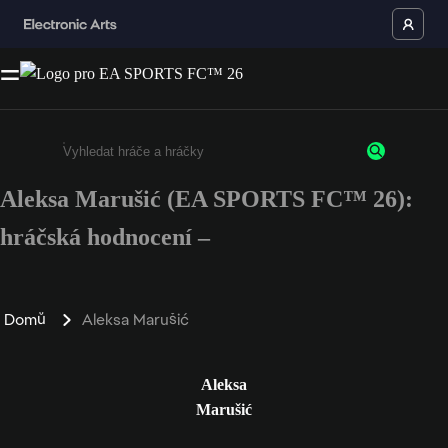
Aleksa Marušić (EA SPORTS FC™ 26):
Enter a minimum of 3 characters or numbers
hráčská hodnocení –
Domů
Aleksa Marušić
Aleksa
Marušić