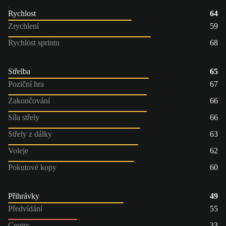
Rychlost
64
Zrychlení
59
Rychlost sprintu
68
Střelba
65
Poziční hra
67
Zakončování
66
Síla střely
66
Střely z dálky
63
Voleje
62
Pokutové kopy
60
Přihrávky
49
Předvídání
55
Centry
33