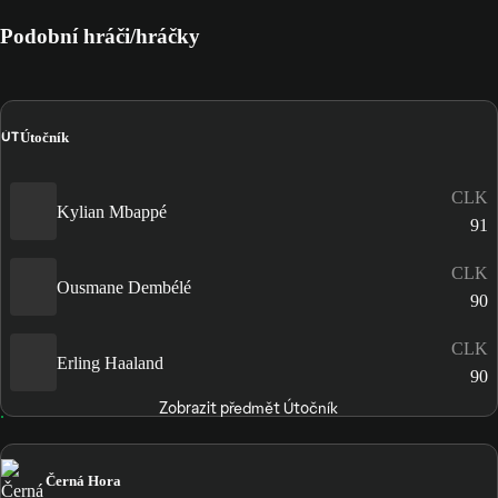
Podobní hráči/hráčky
ÚT
Útočník
CLK
Kylian Mbappé
91
CLK
Ousmane Dembélé
90
CLK
Erling Haaland
90
Zobrazit předmět Útočník
Černá Hora