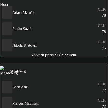
CLK
Adam Marušić
78
CLK
Stefan Savić
78
CLK
Nikola Krstović
75
Zobrazit předmět Černá Hora
Magdeburg
CLK
Barış Atik
72
CLK
Marcus Mathisen
72