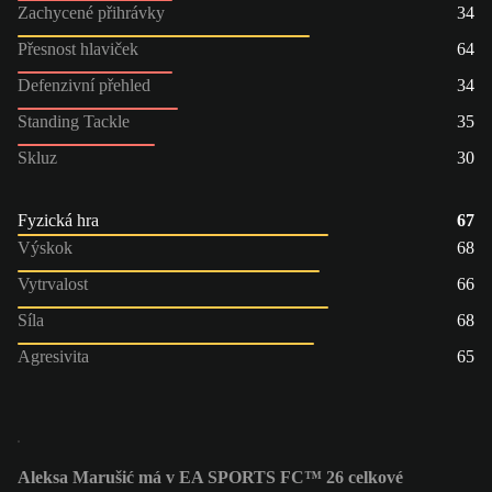
Zachycené přihrávky
34
Přesnost hlaviček
64
Defenzivní přehled
34
Standing Tackle
35
Skluz
30
Fyzická hra
67
Výskok
68
Vytrvalost
66
Síla
68
Agresivita
65
Aleksa Marušić má v EA SPORTS FC™ 26 celkové