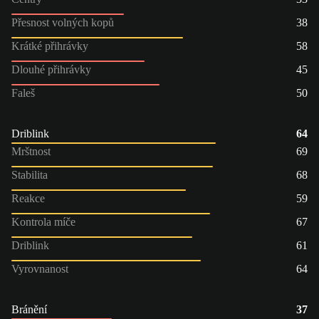
Přesnost volných kopů
38
Krátké přihrávky
58
Dlouhé přihrávky
45
Faleš
50
Driblink
64
Mrštnost
69
Stabilita
68
Reakce
59
Kontrola míče
67
Driblink
61
Vyrovnanost
64
Bránění
37