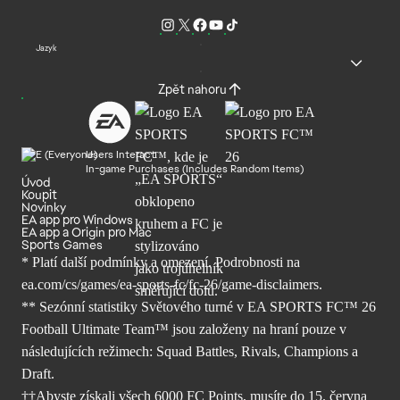
Jazyk
Zpět nahoru
Users Interact
In-game Purchases (Includes Random Items)
Úvod
Koupit
Novinky
EA app pro Windows
EA app a Origin pro Mac
Sports Games
* Platí další podmínky a omezení. Podrobnosti
na
ea.com/cs/games/ea-sports-fc/fc-26/
game-disclaimers.
** Sezónní statistiky Světového turné v EA SPORTS FC™ 26
Football Ultimate Team™ jsou založeny na hraní pouze v
následujících režimech: Squad Battles, Rivals, Champions a
Draft.
††Abyste získali všech 6000 FC Points, musíte do 15. června