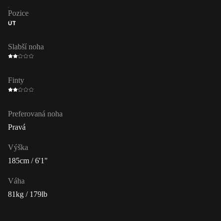
Pozice
ÚT
Slabší noha
Finty
Preferovaná noha
Pravá
Výška
185cm / 6'1"
Váha
81kg / 179lb