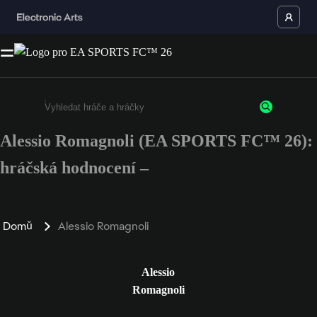
Alessio Romagnoli (EA SPORTS FC™ 26):
Enter a minimum of 3 characters or numbers
hráčská hodnocení –
Domů
Alessio Romagnoli
Alessio
Romagnoli