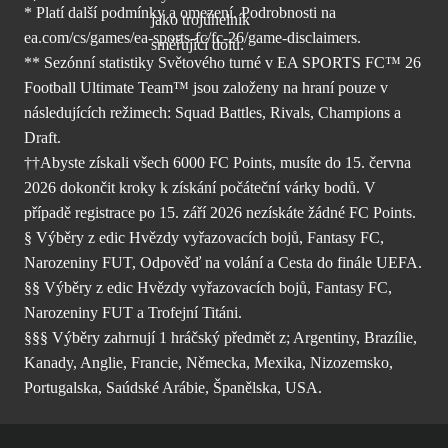
* Platí další podmínky a omezení. Podrobnosti
na
ea.com/cs/games/ea-sports-fc/fc-26/
game-disclaimers.
** Sezónní statistiky Světového turné v EA SPORTS FC™ 26
Football Ultimate Team™ jsou založeny na hraní pouze v
následujících režimech: Squad Battles, Rivals, Champions a
Draft.
††Abyste získali všech 6000 FC Points, musíte do 15. června
2026 dokončit kroky k získání počáteční várky bodů. V
případě registrace po 15. září 2026 nezískáte žádné FC Points.
§ Výběry z edic Hvězdy vyřazovacích bojů, Fantasy FC,
Narozeniny FUT, Odpověď na volání a Cesta do finále UEFA.
§§ Výběry z edic Hvězdy vyřazovacích bojů, Fantasy FC,
Narozeniny FUT a Trofejní Titáni.
§§§ Výběry zahrnují 1 hráčský předmět z; Argentiny, Brazílie,
Kanady, Anglie, Francie, Německa, Mexika, Nizozemsko,
Portugalska, Saúdské Arábie, Španělska, USA.