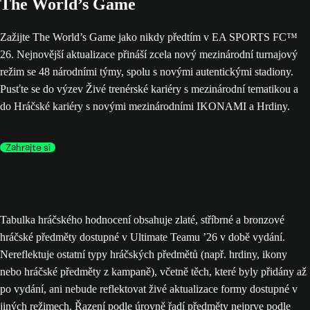
The World’s Game
Zažijte The World’s Game jako nikdy předtím v EA SPORTS FC™
26. Nejnovější aktualizace přináší zcela nový mezinárodní turnajový
režim se 48 národními týmy, spolu s novými autentickými stadiony.
Pusťte se do výzev Živé trenérské kariéry s mezinárodní tematikou a
do Hráčské kariéry s novými mezinárodními IKONAMI a Hrdiny.
Zahrajte si
Tabulka hráčského hodnocení obsahuje zlaté, stříbrné a bronzové
hráčské předměty dostupné v Ultimate Teamu ’26 v době vydání.
Nereflektuje ostatní typy hráčských předmětů (např. hrdiny, ikony
nebo hráčské předměty z kampaně), včetně těch, které byly přidány až
po vydání, ani nebude reflektovat živé aktualizace formy dostupné v
jiných režimech. Řazení podle úrovně řadí předměty nejprve podle