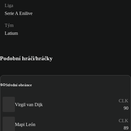
Liga
Serie A Enilive
Tým
Latium
Podobní hráči/hráčky
SO
Střední obránce
CLK
Virgil van Dijk
90
CLK
Mapi León
89