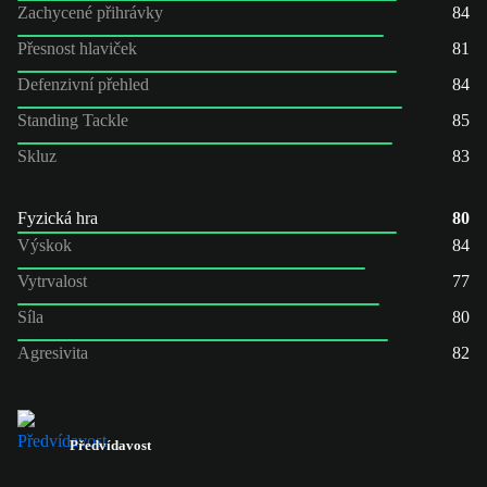
Zachycené přihrávky
84
Přesnost hlaviček
81
Defenzivní přehled
84
Standing Tackle
85
Skluz
83
Fyzická hra
80
Výskok
84
Vytrvalost
77
Síla
80
Agresivita
82
Předvídavost