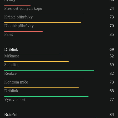
Přesnost volných kopů
24
Krátké přihrávky
73
Dlouhé přihrávky
70
Faleš
35
Driblink
69
Mrštnost
52
Stabilita
59
Reakce
82
Kontrola míče
73
Driblink
68
Vyrovnanost
77
Bránění
84