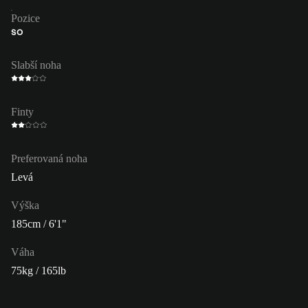
Pozice
SO
Slabší noha
Finty
Preferovaná noha
Levá
Výška
185cm / 6'1"
Váha
75kg / 165lb