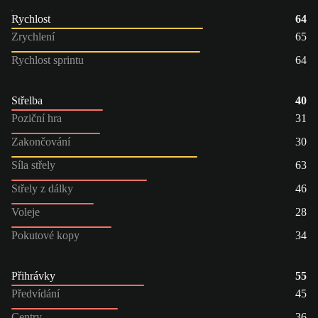
Rychlost
64
Zrychlení
65
Rychlost sprintu
64
Střelba
40
Poziční hra
31
Zakončování
30
Síla střely
63
Střely z dálky
46
Voleje
28
Pokutové kopy
34
Přihrávky
55
Předvídání
45
Centry
36