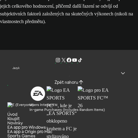
jejich celkového hodnocení, přičemž další řazení se odvíjí od
subjektivních faktorů založených na skutečných výkonech (nikoli na
vlastnostech předmětu).
Jazyk
Zpět nahoru
Users Interact
In-game Purchases (Includes Random Items)
Úvod
Koupit
Novinky
EA app pro Windows
EA app a Origin pro Mac
Sports Games