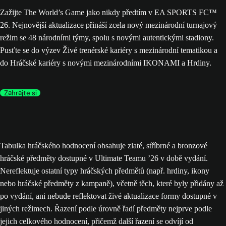
Zažijte The World’s Game jako nikdy předtím v EA SPORTS FC™
26. Nejnovější aktualizace přináší zcela nový mezinárodní turnajový
režim se 48 národními týmy, spolu s novými autentickými stadiony.
Pusťte se do výzev Živé trenérské kariéry s mezinárodní tematikou a
do Hráčské kariéry s novými mezinárodními IKONAMI a Hrdiny.
Zahrajte si
Tabulka hráčského hodnocení obsahuje zlaté, stříbrné a bronzové
hráčské předměty dostupné v Ultimate Teamu ’26 v době vydání.
Nereflektuje ostatní typy hráčských předmětů (např. hrdiny, ikony
nebo hráčské předměty z kampaně), včetně těch, které byly přidány až
po vydání, ani nebude reflektovat živé aktualizace formy dostupné v
jiných režimech. Řazení podle úrovně řadí předměty nejprve podle
jejich celkového hodnocení, přičemž další řazení se odvíjí od