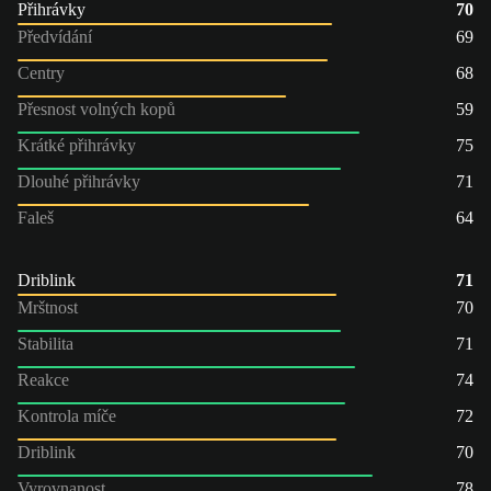
Přihrávky
70
Předvídání
69
Centry
68
Přesnost volných kopů
59
Krátké přihrávky
75
Dlouhé přihrávky
71
Faleš
64
Driblink
71
Mrštnost
70
Stabilita
71
Reakce
74
Kontrola míče
72
Driblink
70
Vyrovnanost
78