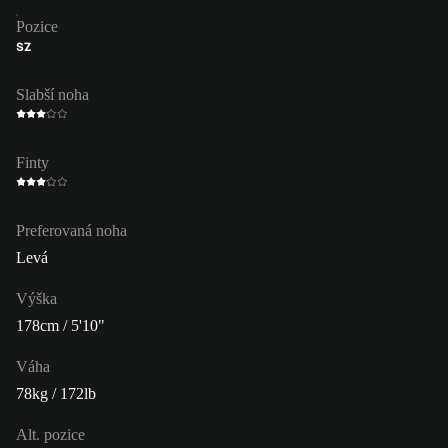
Pozice
SZ
Slabší noha
Finty
Preferovaná noha
Levá
Výška
178cm / 5'10"
Váha
78kg / 172lb
Alt. pozice