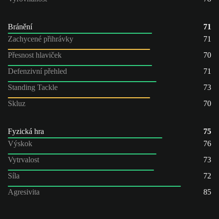
Bránění
71
Zachycené přihrávky
71
Přesnost hlaviček
70
Defenzivní přehled
71
Standing Tackle
73
Skluz
70
Fyzická hra
75
Výskok
76
Vytrvalost
73
Síla
72
Agresivita
85