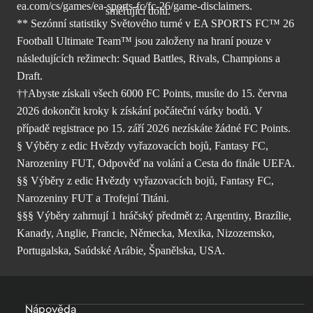
ea.com/cs/games/ea-sports-fc/fc-26/
game-disclaimers.
** Sezónní statistiky Světového turné v EA SPORTS FC™ 26
Football Ultimate Team™ jsou založeny na hraní pouze v
následujících režimech: Squad Battles, Rivals, Champions a
Draft.
††Abyste získali všech 6000 FC Points, musíte do 15. června
2026 dokončit kroky k získání počáteční várky bodů. V
případě registrace po 15. září 2026 nezískáte žádné FC Points.
§ Výběry z edic Hvězdy vyřazovacích bojů, Fantasy FC,
Narozeniny FUT, Odpověď na volání a Cesta do finále UEFA.
§§ Výběry z edic Hvězdy vyřazovacích bojů, Fantasy FC,
Narozeniny FUT a Trofejní Titáni.
§§§ Výběry zahrnují 1 hráčský předmět z; Argentiny, Brazílie,
Kanady, Anglie, Francie, Německa, Mexika, Nizozemsko,
Portugalska, Saúdské Arábie, Španělska, USA.
Nápověda