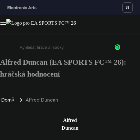
Alfred Duncan (EA SPORTS FC™ 26):
Enter a minimum of 3 characters or numbers
hráčská hodnocení –
Domů
Alfred Duncan
Alfred
Duncan