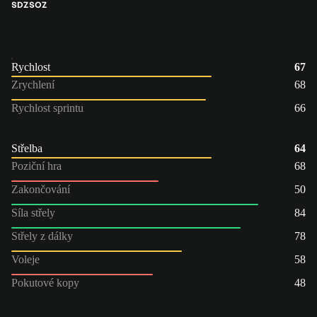
SDZ
SOZ
Rychlost
67
Zrychlení
68
Rychlost sprintu
66
Střelba
64
Poziční hra
68
Zakončování
50
Síla střely
84
Střely z dálky
78
Voleje
58
Pokutové kopy
48