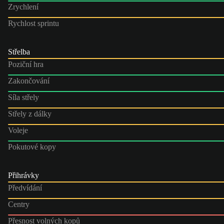
Zrychlení
Rychlost sprintu
Střelba
Poziční hra
Zakončování
Síla střely
Střely z dálky
Voleje
Pokutové kopy
Přihrávky
Předvídání
Centry
Přesnost volných kopů