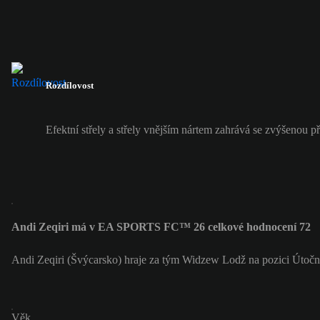
Rozdílovost
Efektní střely a střely vnějším nártem zahrává se zvýšenou př
Andi Zeqiri má v EA SPORTS FC™ 26 celkové hodnocení 72
Andi Zeqiri (Švýcarsko) hraje za tým Widzew Lodž na pozici Útočn
Věk