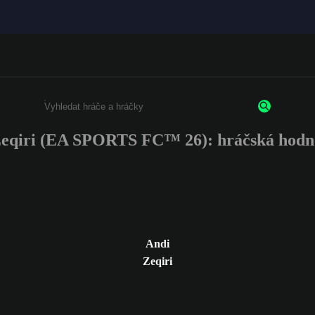
eqiri (EA SPORTS FC™ 26): hráčská hodn
Enter a minimum of 3 characters or numbers
Andi
Zeqiri