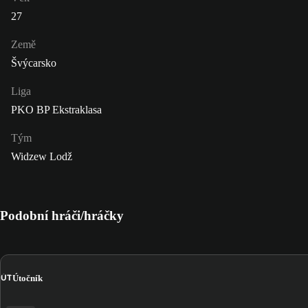
27
Země
Švýcarsko
Liga
PKO BP Ekstraklasa
Tým
Widzew Lodž
Podobní hráči/hráčky
ÚT
Útočník