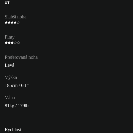
ÚT
Slabší noha
Finty
Preferovaná noha
Levá
Výška
185cm / 6'1"
Váha
81kg / 179lb
Rychlost