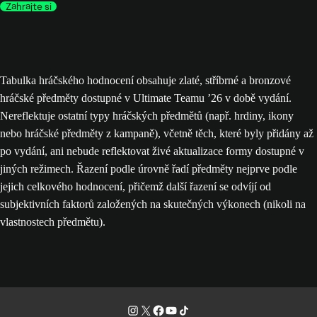
Zahrajte si
Tabulka hráčského hodnocení obsahuje zlaté, stříbrné a bronzové
hráčské předměty dostupné v Ultimate Teamu ’26 v době vydání.
Nereflektuje ostatní typy hráčských předmětů (např. hrdiny, ikony
nebo hráčské předměty z kampaně), včetně těch, které byly přidány až
po vydání, ani nebude reflektovat živé aktualizace formy dostupné v
jiných režimech. Řazení podle úrovně řadí předměty nejprve podle
jejich celkového hodnocení, přičemž další řazení se odvíjí od
subjektivních faktorů založených na skutečných výkonech (nikoli na
vlastnostech předmětu).