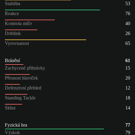
Stabilita
53
Reakce
76
Kontrola míče
40
Driblink
26
Vyrovnanost
65
Bránění
61
Zachycené přihrávky
15
Přesnost hlaviček
20
Defenzivní přehled
12
Standing Tackle
18
Skluz
14
Fyzická hra
77
Výskok
79