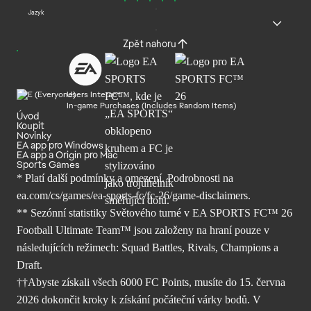
Jazyk
Zpět nahoru
Users Interact
In-game Purchases (Includes Random Items)
Úvod
Koupit
Novinky
EA app pro Windows
EA app a Origin pro Mac
Sports Games
* Platí další podmínky a omezení. Podrobnosti
na
ea.com/cs/games/ea-sports-fc/fc-26/
game-disclaimers.
** Sezónní statistiky Světového turné v EA SPORTS FC™ 26
Football Ultimate Team™ jsou založeny na hraní pouze v
následujících režimech: Squad Battles, Rivals, Champions a
Draft.
††Abyste získali všech 6000 FC Points, musíte do 15. června
2026 dokončit kroky k získání počáteční várky bodů. V