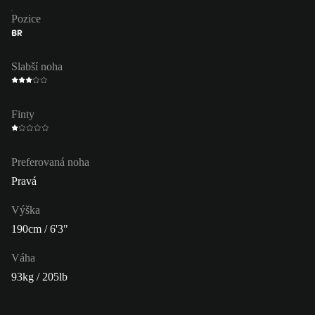
Pozice
BR
Slabší noha
Finty
Preferovaná noha
Pravá
Výška
190cm / 6'3"
Váha
93kg / 205lb