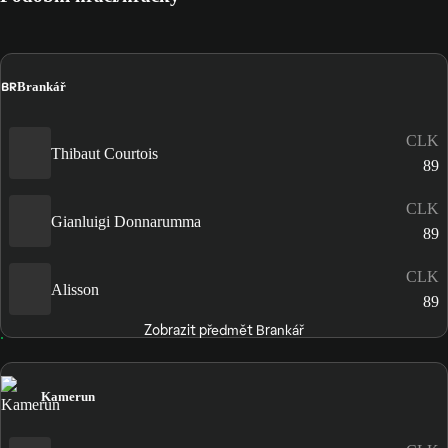
BR
Brankář
CLK
Thibaut Courtois
89
CLK
Gianluigi Donnarumma
89
CLK
Alisson
89
Zobrazit předmět Brankář
Kamerun