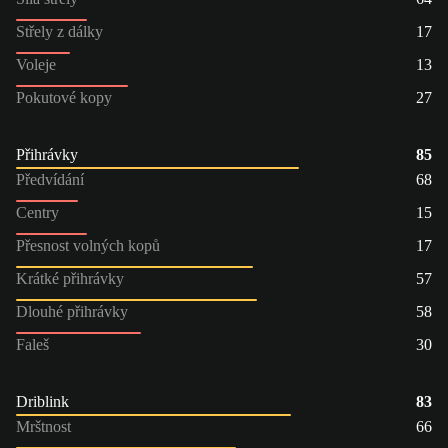
Střely z dálky
17
Voleje
13
Pokutové kopy
27
Přihrávky
85
Předvídání
68
Centry
15
Přesnost volných kopů
17
Krátké přihrávky
57
Dlouhé přihrávky
58
Faleš
30
Driblink
83
Mrštnost
66