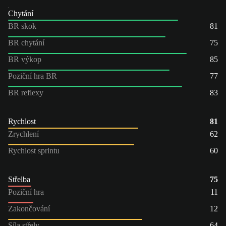
Chytání
BR skok
81
BR chytání
75
BR výkop
85
Poziční hra BR
77
BR reflexy
83
Rychlost
81
Zrychlení
62
Rychlost sprintu
60
Střelba
75
Poziční hra
11
Zakončování
12
Síla střely
64