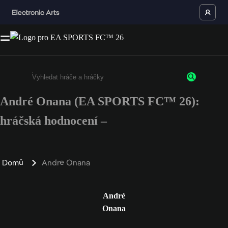
André Onana (EA SPORTS FC™ 26):
Enter a minimum of 3 characters or numbers
hráčská hodnocení –
Domů
André Onana
André
Onana