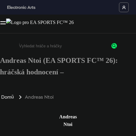
Andreas Ntoi (EA SPORTS FC™ 26):
Enter a minimum of 3 characters or numbers
hráčská hodnocení –
Domů
Andreas Ntoi
Andreas
Ntoi