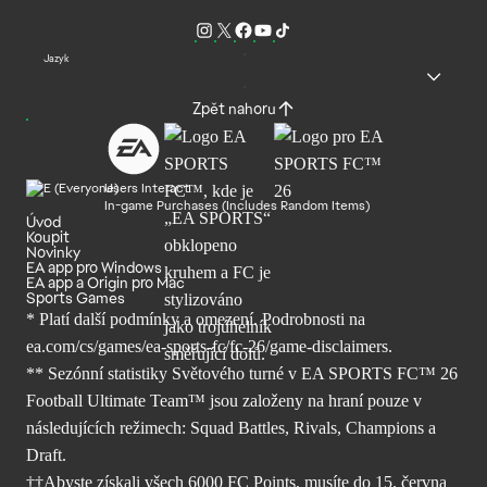
Jazyk
Zpět nahoru
Users Interact
In-game Purchases (Includes Random Items)
Úvod
Koupit
Novinky
EA app pro Windows
EA app a Origin pro Mac
Sports Games
* Platí další podmínky a omezení. Podrobnosti
na
ea.com/cs/games/ea-sports-fc/fc-26/
game-disclaimers.
** Sezónní statistiky Světového turné v EA SPORTS FC™ 26
Football Ultimate Team™ jsou založeny na hraní pouze v
následujících režimech: Squad Battles, Rivals, Champions a
Draft.
††Abyste získali všech 6000 FC Points, musíte do 15. června