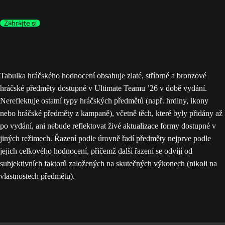
Zahrajte si
Tabulka hráčského hodnocení obsahuje zlaté, stříbrné a bronzové
hráčské předměty dostupné v Ultimate Teamu ’26 v době vydání.
Nereflektuje ostatní typy hráčských předmětů (např. hrdiny, ikony
nebo hráčské předměty z kampaně), včetně těch, které byly přidány až
po vydání, ani nebude reflektovat živé aktualizace formy dostupné v
jiných režimech. Řazení podle úrovně řadí předměty nejprve podle
jejich celkového hodnocení, přičemž další řazení se odvíjí od
subjektivních faktorů založených na skutečných výkonech (nikoli na
vlastnostech předmětu).