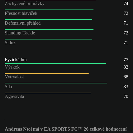
Zachycené přihrávky
74
Přesnost hlaviček
72
Defenzivní přehled
71
Standing Tackle
72
Skluz
71
Fyzická hra
77
Výskok
82
Vytrvalost
68
Síla
83
Agresivita
70
Andreas Ntoi má v EA SPORTS FC™ 26 celkové hodnocení