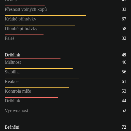
Přesnost volných kopů
33
Krátké přihrávky
67
Dlouhé přihrávky
58
Faleš
32
Driblink
49
Mrštnost
46
Stabilita
56
Reakce
61
Kontrola míče
53
Driblink
44
Vyrovnanost
52
Bránění
72