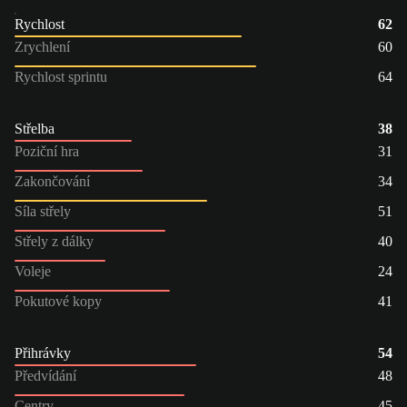
Rychlost
62
Zrychlení
60
Rychlost sprintu
64
Střelba
38
Poziční hra
31
Zakončování
34
Síla střely
51
Střely z dálky
40
Voleje
24
Pokutové kopy
41
Přihrávky
54
Předvídání
48
Centry
45