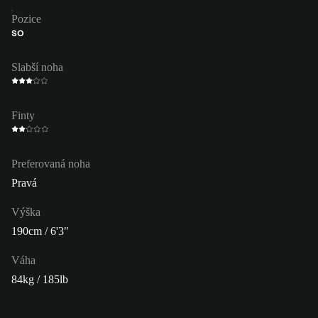
Pozice
SO
Slabší noha
Finty
Preferovaná noha
Pravá
Výška
190cm / 6'3"
Váha
84kg / 185lb