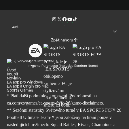
Jazyk
Zpět nahoru
Users Interact
In-game Purchases (Includes Random Items)
Úvod
Koupit
Novinky
EA app pro Windows
EA app a Origin pro Mac
Sports Games
* Platí další podmínky a omezení. Podrobnosti
na
ea.com/cs/games/ea-sports-fc/fc-26/
game-disclaimers.
** Sezónní statistiky Světového turné v EA SPORTS FC™ 26
Football Ultimate Team™ jsou založeny na hraní pouze v
následujících režimech: Squad Battles, Rivals, Champions a