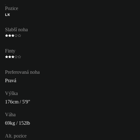
Pozice
LK
Slabší noha
Finty
Preferovaná noha
Pravá
Výška
176cm / 5'9"
Váha
69kg / 152lb
Alt. pozice