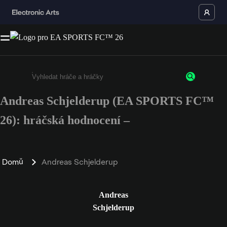
Andreas Schjelderup (EA SPORTS FC™
Enter a minimum of 3 characters or numbers
26): hráčská hodnocení –
Domů
Andreas Schjelderup
Andreas
Schjelderup