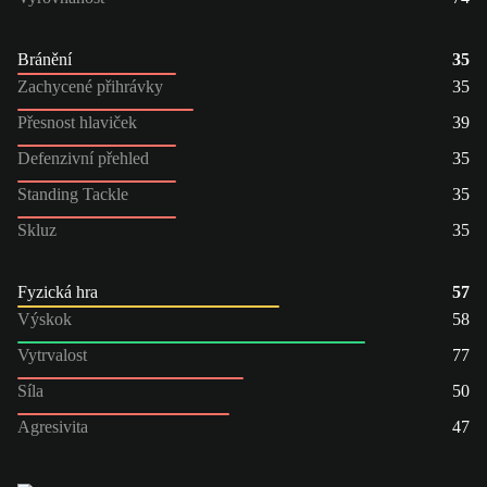
Bránění
35
Zachycené přihrávky
35
Přesnost hlaviček
39
Defenzivní přehled
35
Standing Tackle
35
Skluz
35
Fyzická hra
57
Výskok
58
Vytrvalost
77
Síla
50
Agresivita
47