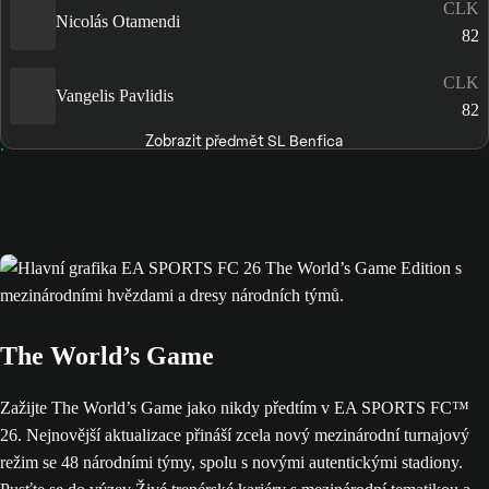
CLK
Nicolás Otamendi
82
CLK
Vangelis Pavlidis
82
Zobrazit předmět SL Benfica
The World’s Game
Zažijte The World’s Game jako nikdy předtím v EA SPORTS FC™
26. Nejnovější aktualizace přináší zcela nový mezinárodní turnajový
režim se 48 národními týmy, spolu s novými autentickými stadiony.