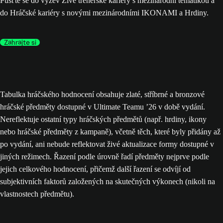
Pusťte se do výzev Živé trenérské kariéry s mezinárodní tematikou a
do Hráčské kariéry s novými mezinárodními IKONAMI a Hrdiny.
Zahrajte si
Tabulka hráčského hodnocení obsahuje zlaté, stříbrné a bronzové
hráčské předměty dostupné v Ultimate Teamu ’26 v době vydání.
Nereflektuje ostatní typy hráčských předmětů (např. hrdiny, ikony
nebo hráčské předměty z kampaně), včetně těch, které byly přidány až
po vydání, ani nebude reflektovat živé aktualizace formy dostupné v
jiných režimech. Řazení podle úrovně řadí předměty nejprve podle
jejich celkového hodnocení, přičemž další řazení se odvíjí od
subjektivních faktorů založených na skutečných výkonech (nikoli na
vlastnostech předmětu).