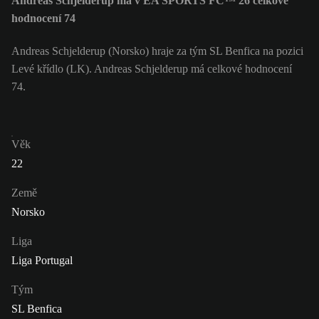
Andreas Schjelderup má v EA SPORTS FC™ 26 celkové
hodnocení 74
Andreas Schjelderup (Norsko) hraje za tým SL Benfica na pozici
Levé křídlo (LK). Andreas Schjelderup má celkové hodnocení
74.
Věk
22
Země
Norsko
Liga
Liga Portugal
Tým
SL Benfica