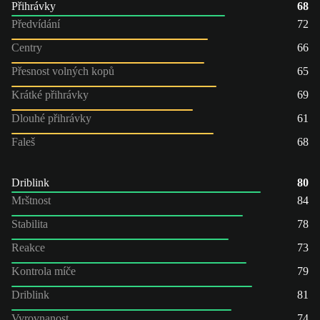
Přihrávky
68
Předvídání
72
Centry
66
Přesnost volných kopů
65
Krátké přihrávky
69
Dlouhé přihrávky
61
Faleš
68
Driblink
80
Mrštnost
84
Stabilita
78
Reakce
73
Kontrola míče
79
Driblink
81
Vyrovnanost
74