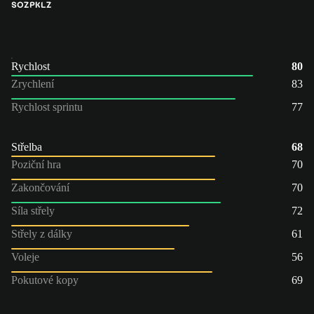
SOZ
PK
LZ
Rychlost
80
Zrychlení
83
Rychlost sprintu
77
Střelba
68
Poziční hra
70
Zakončování
70
Síla střely
72
Střely z dálky
61
Voleje
56
Pokutové kopy
69