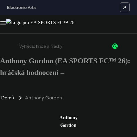
Anthony Gordon (EA SPORTS FC™ 26):
Enter a minimum of 3 characters or numbers
hráčská hodnocení –
Domů
Anthony Gordon
Anthony
Gordon