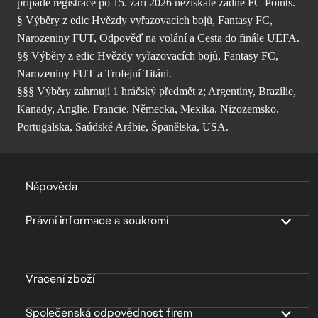
případě registrace po 15. září 2026 nezískáte žádné FC Points.
§ Výběry z edic Hvězdy vyřazovacích bojů, Fantasy FC,
Narozeniny FUT, Odpověď na volání a Cesta do finále UEFA.
§§ Výběry z edic Hvězdy vyřazovacích bojů, Fantasy FC,
Narozeniny FUT a Trofejní Titáni.
§§§ Výběry zahrnují 1 hráčský předmět z; Argentiny, Brazílie,
Kanady, Anglie, Francie, Německa, Mexika, Nizozemsko,
Portugalska, Saúdské Arábie, Španělska, USA.
Nápověda
Právní informace a soukromí
Vracení zboží
Společenská odpovědnost firem