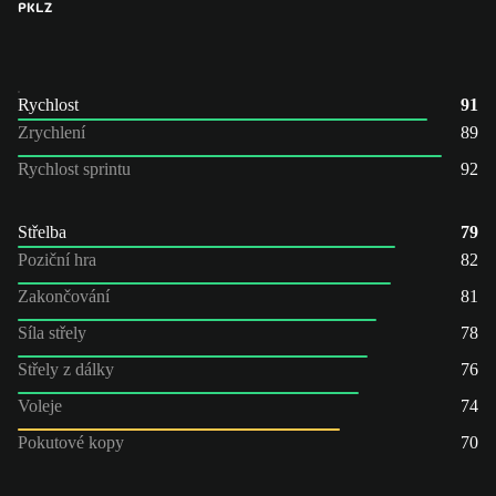
PK
LZ
Rychlost
91
Zrychlení
89
Rychlost sprintu
92
Střelba
79
Poziční hra
82
Zakončování
81
Síla střely
78
Střely z dálky
76
Voleje
74
Pokutové kopy
70