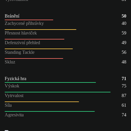
Bránění
50
Zachycené přihrávky
40
Přesnost hlaviček
59
Defenzivní přehled
49
Standing Tackle
56
Skluz
48
Fyzická hra
71
Výskok
75
Vytrvalost
87
Síla
61
Agresivita
74