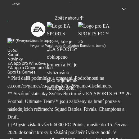
Jazyk
Zpět nahoru
Users Interact
In-game Purchases (Includes Random Items)
Úvod
Koupit
Novinky
EA app pro Windows
EA app a Origin pro Mac
Sports Games
* Platí další podmínky a omezení. Podrobnosti
na
ea.com/cs/games/ea-sports-fc/fc-26/
game-disclaimers.
** Sezónní statistiky Světového turné v EA SPORTS FC™ 26
Football Ultimate Team™ jsou založeny na hraní pouze v
následujících režimech: Squad Battles, Rivals, Champions a
Draft.
††Abyste získali všech 6000 FC Points, musíte do 15. června
2026 dokončit kroky k získání počáteční várky bodů. V