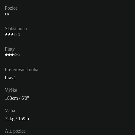
Pozice
LK
Slabší noha
Finty
Preferovaná noha
Pravá
Výška
183cm / 6'0"
Váha
72kg / 159lb
Alt. pozice