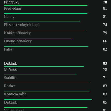
Přihrávky
78
Předvídání
81
Centry
81
Přesnost volných kopů
74
Krátké přihrávky
79
Dlouhé přihrávky
66
Faleš
82
Driblink
83
Mrštnost
78
Stabilita
71
Reakce
83
Kontrola míče
83
Driblink
85
Vyrovnanost
81