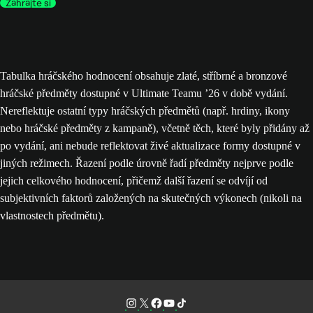
Zahrajte si
Tabulka hráčského hodnocení obsahuje zlaté, stříbrné a bronzové
hráčské předměty dostupné v Ultimate Teamu ’26 v době vydání.
Nereflektuje ostatní typy hráčských předmětů (např. hrdiny, ikony
nebo hráčské předměty z kampaně), včetně těch, které byly přidány až
po vydání, ani nebude reflektovat živé aktualizace formy dostupné v
jiných režimech. Řazení podle úrovně řadí předměty nejprve podle
jejich celkového hodnocení, přičemž další řazení se odvíjí od
subjektivních faktorů založených na skutečných výkonech (nikoli na
vlastnostech předmětu).