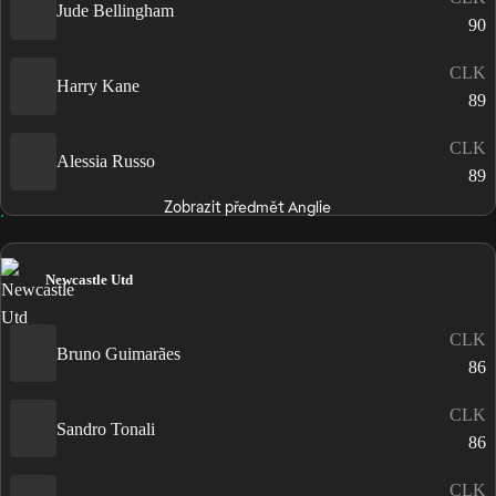
Jude Bellingham
90
CLK
Harry Kane
89
CLK
Alessia Russo
89
Zobrazit předmět Anglie
Newcastle Utd
CLK
Bruno Guimarães
86
CLK
Sandro Tonali
86
CLK