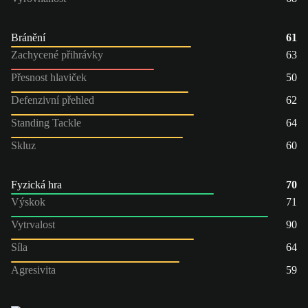
Bránění
61
Zachycené přihrávky
63
Přesnost hlaviček
50
Defenzivní přehled
62
Standing Tackle
64
Skluz
60
Fyzická hra
70
Výskok
71
Vytrvalost
90
Síla
64
Agresivita
59