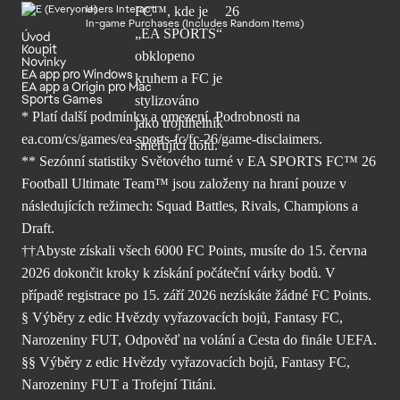
Users Interact
In-game Purchases (Includes Random Items)
Úvod
Koupit
Novinky
EA app pro Windows
EA app a Origin pro Mac
Sports Games
* Platí další podmínky a omezení. Podrobnosti
na
ea.com/cs/games/ea-sports-fc/fc-26/
game-disclaimers.
** Sezónní statistiky Světového turné v EA SPORTS FC™ 26
Football Ultimate Team™ jsou založeny na hraní pouze v
následujících režimech: Squad Battles, Rivals, Champions a
Draft.
††Abyste získali všech 6000 FC Points, musíte do 15. června
2026 dokončit kroky k získání počáteční várky bodů. V
případě registrace po 15. září 2026 nezískáte žádné FC Points.
§ Výběry z edic Hvězdy vyřazovacích bojů, Fantasy FC,
Narozeniny FUT, Odpověď na volání a Cesta do finále UEFA.
§§ Výběry z edic Hvězdy vyřazovacích bojů, Fantasy FC,
Narozeniny FUT a Trofejní Titáni.