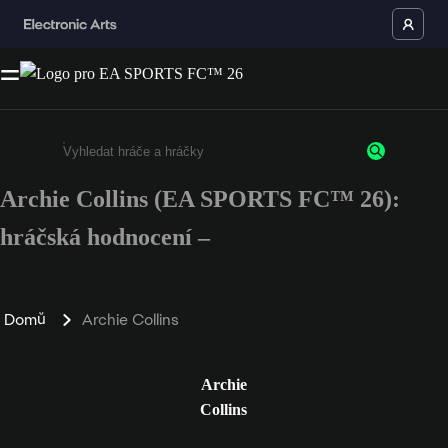
Archie Collins (EA SPORTS FC™ 26):
Enter a minimum of 3 characters or numbers
hráčská hodnocení –
Domů
Archie Collins
Archie
Collins