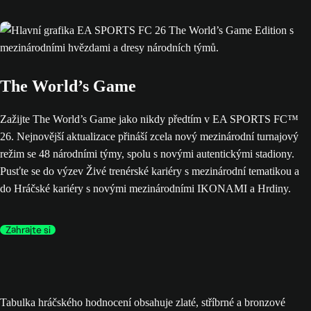
The World’s Game
Zažijte The World’s Game jako nikdy předtím v EA SPORTS FC™
26. Nejnovější aktualizace přináší zcela nový mezinárodní turnajový
režim se 48 národními týmy, spolu s novými autentickými stadiony.
Pusťte se do výzev Živé trenérské kariéry s mezinárodní tematikou a
do Hráčské kariéry s novými mezinárodními IKONAMI a Hrdiny.
Zahrajte si
Tabulka hráčského hodnocení obsahuje zlaté, stříbrné a bronzové