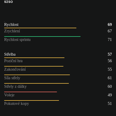
SZ
SO
Rychlost
69
Zrychlení
67
Rychlost sprintu
71
Střelba
57
Poziční hra
56
Zakončování
55
Síla střely
61
Střely z dálky
60
Voleje
49
Pokutové kopy
51