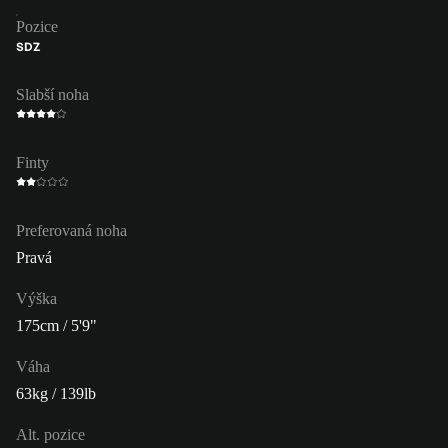
Pozice
SDZ
Slabší noha
Finty
Preferovaná noha
Pravá
Výška
175cm / 5'9"
Váha
63kg / 139lb
Alt. pozice