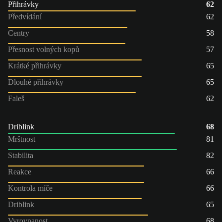
Přihrávky
62
Předvídání
62
Centry
58
Přesnost volných kopů
57
Krátké přihrávky
65
Dlouhé přihrávky
65
Faleš
62
Driblink
68
Mrštnost
81
Stabilita
82
Reakce
66
Kontrola míče
66
Driblink
65
Vyrovnanost
68