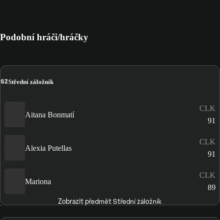
Podobní hráči/hráčky
SZ
Střední záložník
CLK
Aitana Bonmatí
91
CLK
Alexia Putellas
91
CLK
Mariona
89
Zobrazit předmět Střední záložník