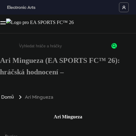
Ari Mingueza (EA SPORTS FC™ 26):
Enter a minimum of 3 characters or numbers
hráčská hodnocení –
Domů
Ari Mingueza
Ari Mingueza