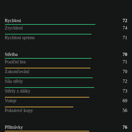
Rychlost
72
Zrychlení
74
Rychlost sprintu
71
Střelba
70
Poziční hra
71
Zakončování
70
Síla střely
72
Střely z dálky
73
Voleje
69
Pokutové kopy
56
Přihrávky
76