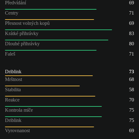
Předvídání
69
Centry
71
Přesnost volných kopů
69
Krátké přihrávky
83
Dlouhé přihrávky
80
Faleš
71
Driblink
73
Mrštnost
68
Stabilita
58
Reakce
70
Kontrola míče
75
Driblink
75
Vyrovnanost
69