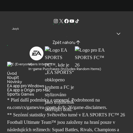
Jazyk
Zpět nahoru
Users Interact
In-game Purchases (Includes Random Items)
Úvod
Koupit
Novinky
EA app pro Windows
EA app a Origin pro Mac
Sports Games
* Platí další podmínky a omezení. Podrobnosti
na
ea.com/cs/games/ea-sports-fc/fc-26/
game-disclaimers.
** Sezónní statistiky Světového turné v EA SPORTS FC™ 26
Football Ultimate Team™ jsou založeny na hraní pouze v
následujících režimech: Squad Battles, Rivals, Champions a