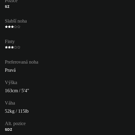
Pozice
SZ
Slabší noha
Finty
Preferovaná noha
Pravá
Výška
163cm / 5'4"
Váha
52kg / 115lb
Alt. pozice
SDZ