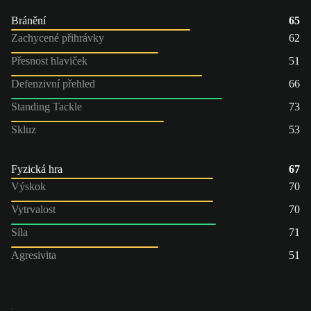
Bránění
65
Zachycené přihrávky
62
Přesnost hlaviček
51
Defenzivní přehled
66
Standing Tackle
73
Skluz
53
Fyzická hra
67
Výskok
70
Vytrvalost
70
Síla
71
Agresivita
51