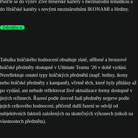
Pusťte se do výzev Živé trenérské kariéry s mezinárodní tematikou a
do Hráčské kariéry s novými mezinárodními IKONAMI a Hrdiny.
Zahrajte si
Tabulka hráčského hodnocení obsahuje zlaté, stříbrné a bronzové
hráčské předměty dostupné v Ultimate Teamu ’26 v době vydání.
Nereflektuje ostatní typy hráčských předmětů (např. hrdiny, ikony
nebo hráčské předměty z kampaně), včetně těch, které byly přidány až
po vydání, ani nebude reflektovat živé aktualizace formy dostupné v
jiných režimech. Řazení podle úrovně řadí předměty nejprve podle
jejich celkového hodnocení, přičemž další řazení se odvíjí od
subjektivních faktorů založených na skutečných výkonech (nikoli na
vlastnostech předmětu).