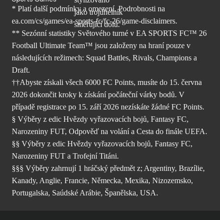
* Platí další podmínky a omezení. Podrobnosti
na
ea.com/cs/games/ea-sports-fc/fc-26/
game-disclaimers.
** Sezónní statistiky Světového turné v EA SPORTS FC™ 26
Football Ultimate Team™ jsou založeny na hraní pouze v
následujících režimech: Squad Battles, Rivals, Champions a
Draft.
††Abyste získali všech 6000 FC Points, musíte do 15. června
2026 dokončit kroky k získání počáteční várky bodů. V
případě registrace po 15. září 2026 nezískáte žádné FC Points.
§ Výběry z edic Hvězdy vyřazovacích bojů, Fantasy FC,
Narozeniny FUT, Odpověď na volání a Cesta do finále UEFA.
§§ Výběry z edic Hvězdy vyřazovacích bojů, Fantasy FC,
Narozeniny FUT a Trofejní Titáni.
§§§ Výběry zahrnují 1 hráčský předmět z; Argentiny, Brazílie,
Kanady, Anglie, Francie, Německa, Mexika, Nizozemsko,
Portugalska, Saúdské Arábie, Španělska, USA.