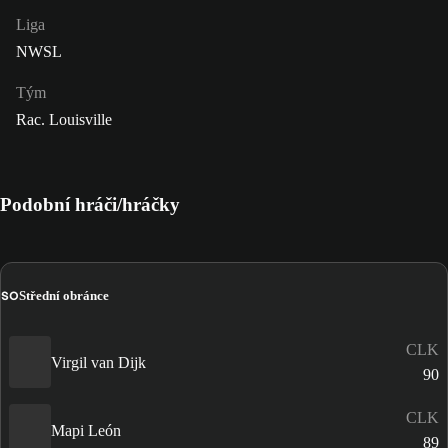
Liga
NWSL
Tým
Rac. Louisville
Podobní hráči/hráčky
SO
Střední obránce
CLK
Virgil van Dijk
90
CLK
Mapi León
89