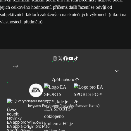
jejich celkového hodnocení, přičemž další řazení se odvíjí od
subjektivních faktorů založených na skutečných výkonech (nikoli na
vlastnostech předmětu).
Jazyk
Zpět nahoru
Users Interact
In-game Purchases (Includes Random Items)
Úvod
Koupit
Novinky
EA app pro Windows
EA app a Origin pro Mac
Sports Games