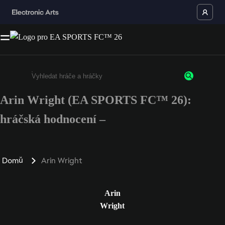
Arin Wright (EA SPORTS FC™ 26):
Enter a minimum of 3 characters or numbers
hráčská hodnocení –
Domů
Arin Wright
Arin
Wright