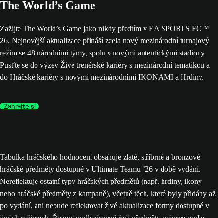
The World’s Game
Zažijte The World’s Game jako nikdy předtím v EA SPORTS FC™
26. Nejnovější aktualizace přináší zcela nový mezinárodní turnajový
režim se 48 národními týmy, spolu s novými autentickými stadiony.
Pusťte se do výzev Živé trenérské kariéry s mezinárodní tematikou a
do Hráčské kariéry s novými mezinárodními IKONAMI a Hrdiny.
Zahrajte si
Tabulka hráčského hodnocení obsahuje zlaté, stříbrné a bronzové
hráčské předměty dostupné v Ultimate Teamu ’26 v době vydání.
Nereflektuje ostatní typy hráčských předmětů (např. hrdiny, ikony
nebo hráčské předměty z kampaně), včetně těch, které byly přidány až
po vydání, ani nebude reflektovat živé aktualizace formy dostupné v
jiných režimech. Řazení podle úrovně řadí předměty nejprve podle