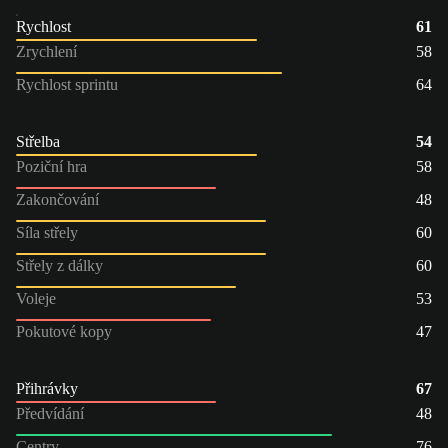
Rychlost
61
Zrychlení
58
Rychlost sprintu
64
Střelba
54
Poziční hra
58
Zakončování
48
Síla střely
60
Střely z dálky
60
Voleje
53
Pokutové kopy
47
Přihrávky
67
Předvídání
48
Centry
76