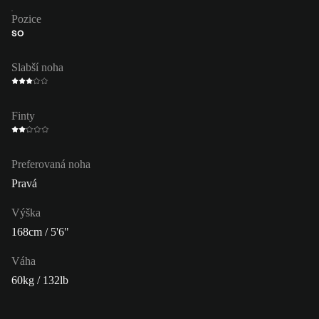
Pozice
SO
Slabší noha
Finty
Preferovaná noha
Pravá
Výška
168cm / 5'6"
Váha
60kg / 132lb