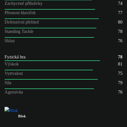
Zachycené přihrávky
74
Přesnost hlaviček
77
Defenzivní přehled
80
Standing Tackle
78
Skluz
76
Fyzická hra
78
Výskok
81
Vytrvalost
75
Síla
79
Agresivita
76
Blok