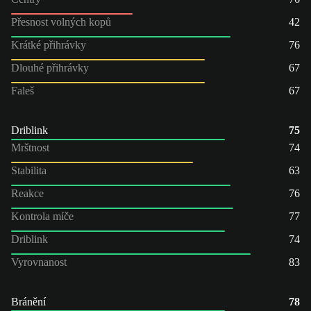
Přesnost volných kopů
42
Krátké přihrávky
76
Dlouhé přihrávky
67
Faleš
67
Driblink
75
Mrštnost
74
Stabilita
63
Reakce
76
Kontrola míče
77
Driblink
74
Vyrovnanost
83
Bránění
78