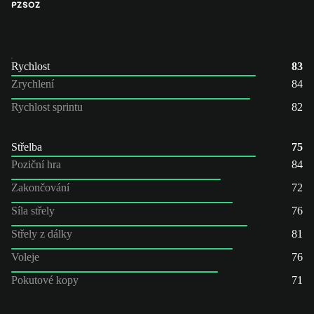
PZ
SOZ
Rychlost
83
Zrychlení
84
Rychlost sprintu
82
Střelba
75
Poziční hra
84
Zakončování
72
Síla střely
76
Střely z dálky
81
Voleje
76
Pokutové kopy
71