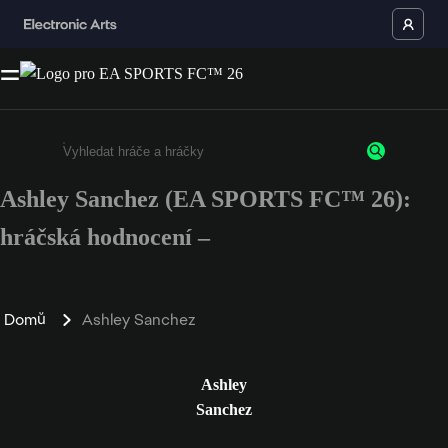
Ashley Sanchez (EA SPORTS FC™ 26):
Enter a minimum of 3 characters or numbers
hráčská hodnocení –
Domů
Ashley Sanchez
Ashley
Sanchez