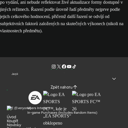
po vydání, ani nebude reflektovat živé aktualizace formy dostupné v
jiných režimech. Řazení podle úrovně řadí předměty nejprve podle
jejich celkového hodnocení, přičemž další řazení se odvíjí od
subjektivních faktorů založených na skutečných výkonech (nikoli na
vlastnostech předmětu).
Jazyk
Zpět nahoru
Users Interact
In-game Purchases (Includes Random Items)
Úvod
Koupit
Novinky