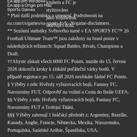
EA app pro Windows
EA app a Origin pro Mac
Sports Games
* Platí další podmínky a omezení. Podrobnosti
na
ea.com/cs/games/ea-sports-fc/fc-26/
game-disclaimers.
** Sezónní statistiky Světového turné v EA SPORTS FC™ 26
Football Ultimate Team™ jsou založeny na hraní pouze v
následujících režimech: Squad Battles, Rivals, Champions a
Draft.
††Abyste získali všech 6000 FC Points, musíte do 15. června
2026 dokončit kroky k získání počáteční várky bodů. V
případě registrace po 15. září 2026 nezískáte žádné FC Points.
§ Výběry z edic Hvězdy vyřazovacích bojů, Fantasy FC,
Narozeniny FUT, Odpověď na volání a Cesta do finále UEFA.
§§ Výběry z edic Hvězdy vyřazovacích bojů, Fantasy FC,
Narozeniny FUT a Trofejní Titáni.
§§§ Výběry zahrnují 1 hráčský předmět z; Argentiny, Brazílie,
Kanady, Anglie, Francie, Německa, Mexika, Nizozemsko,
Portugalska, Saúdské Arábie, Španělska, USA.