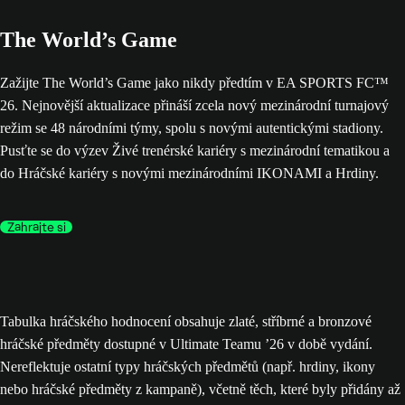
The World’s Game
Zažijte The World’s Game jako nikdy předtím v EA SPORTS FC™
26. Nejnovější aktualizace přináší zcela nový mezinárodní turnajový
režim se 48 národními týmy, spolu s novými autentickými stadiony.
Pusťte se do výzev Živé trenérské kariéry s mezinárodní tematikou a
do Hráčské kariéry s novými mezinárodními IKONAMI a Hrdiny.
Zahrajte si
Tabulka hráčského hodnocení obsahuje zlaté, stříbrné a bronzové
hráčské předměty dostupné v Ultimate Teamu ’26 v době vydání.
Nereflektuje ostatní typy hráčských předmětů (např. hrdiny, ikony
nebo hráčské předměty z kampaně), včetně těch, které byly přidány až