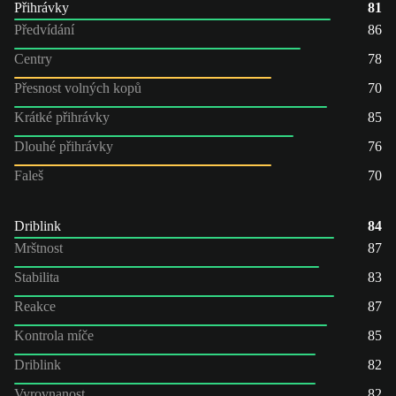
Přihrávky
81
Předvídání
86
Centry
78
Přesnost volných kopů
70
Krátké přihrávky
85
Dlouhé přihrávky
76
Faleš
70
Driblink
84
Mrštnost
87
Stabilita
83
Reakce
87
Kontrola míče
85
Driblink
82
Vyrovnanost
82