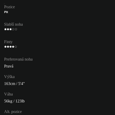
Pozice
PK
Slabší noha
Finty
Preferovaná noha
Pravá
Výška
163cm / 5'4"
Váha
56kg / 123lb
Alt. pozice