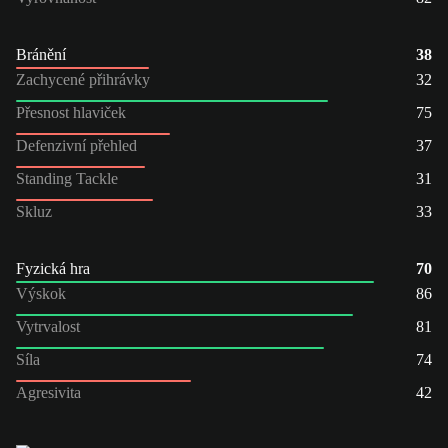
Bránění
38
Zachycené přihrávky
32
Přesnost hlaviček
75
Defenzivní přehled
37
Standing Tackle
31
Skluz
33
Fyzická hra
70
Výskok
86
Vytrvalost
81
Síla
74
Agresivita
42