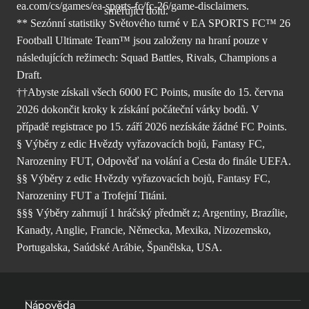
ea.com/cs/games/ea-sports-fc/fc-26/
game-disclaimers.
** Sezónní statistiky Světového turné v EA SPORTS FC™ 26
Football Ultimate Team™ jsou založeny na hraní pouze v
následujících režimech: Squad Battles, Rivals, Champions a
Draft.
††Abyste získali všech 6000 FC Points, musíte do 15. června
2026 dokončit kroky k získání počáteční várky bodů. V
případě registrace po 15. září 2026 nezískáte žádné FC Points.
§ Výběry z edic Hvězdy vyřazovacích bojů, Fantasy FC,
Narozeniny FUT, Odpověď na volání a Cesta do finále UEFA.
§§ Výběry z edic Hvězdy vyřazovacích bojů, Fantasy FC,
Narozeniny FUT a Trofejní Titáni.
§§§ Výběry zahrnují 1 hráčský předmět z; Argentiny, Brazílie,
Kanady, Anglie, Francie, Německa, Mexika, Nizozemsko,
Portugalska, Saúdské Arábie, Španělska, USA.
Nápověda