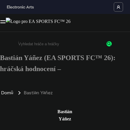
Bastián Yáñez (EA SPORTS FC™ 26):
Enter a minimum of 3 characters or numbers
hráčská hodnocení –
Domů
Bastián Yáñez
Bastián
Yáñez