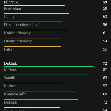
Přihrávky
59
Předvídání
59
Centry
63
Přesnost volných kopů
56
Krátké přihrávky
61
Dlouhé přihrávky
54
Faleš
55
Driblink
72
Mrštnost
87
Stabilita
83
Reakce
57
Kontrola míče
69
Driblink
72
Vyrovnanost
54