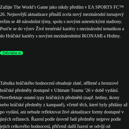
Zažijte The World’s Game jako nikdy předtím v EA SPORTS FC™
26. Nejnovější aktualizace přináší zcela nový mezinárodní turnajový
režim se 48 národními týmy, spolu s novými autentickými stadiony.
Pusťte se do výzev Živé trenérské kariéry s mezinárodní tematikou a
do Hráčské kariéry s novými mezinárodními IKONAMI a Hrdiny.
Zahrajte si
Tabulka hráčského hodnocení obsahuje zlaté, stříbrné a bronzové
hráčské předměty dostupné v Ultimate Teamu ’26 v době vydání.
Nereflektuje ostatní typy hráčských předmětů (např. hrdiny, ikony
nebo hráčské předměty z kampaně), včetně těch, které byly přidány až
po vydání, ani nebude reflektovat živé aktualizace formy dostupné v
jiných režimech. Řazení podle úrovně řadí předměty nejprve podle
jejich celkového hodnocení, přičemž další řazení se odvíjí od