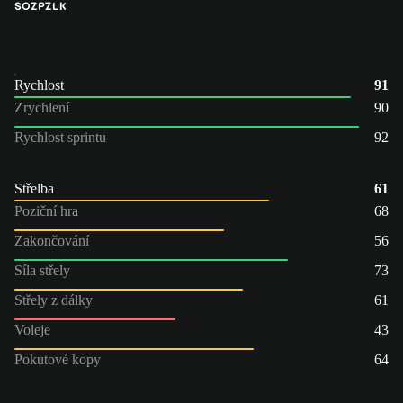
SOZ
PZ
LK
Rychlost
91
Zrychlení
90
Rychlost sprintu
92
Střelba
61
Poziční hra
68
Zakončování
56
Síla střely
73
Střely z dálky
61
Voleje
43
Pokutové kopy
64