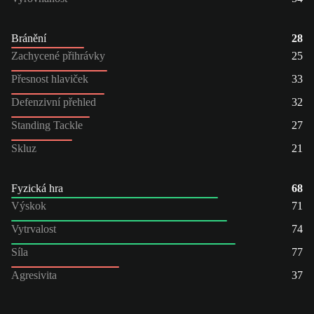
Bránění
28
Zachycené přihrávky
25
Přesnost hlaviček
33
Defenzivní přehled
32
Standing Tackle
27
Skluz
21
Fyzická hra
68
Výskok
71
Vytrvalost
74
Síla
77
Agresivita
37