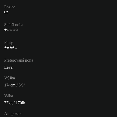
Pozice
LZ
Slabší noha
Finty
Preferovaná noha
Levá
Výška
174cm / 5'9"
Váha
77kg / 170lb
Alt. pozice