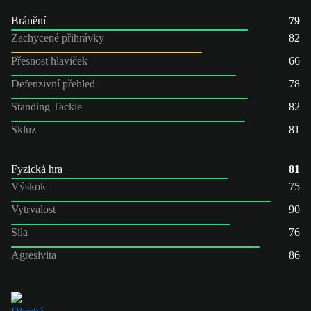
Bránění
79
Zachycené přihrávky
82
Přesnost hlaviček
66
Defenzivní přehled
78
Standing Tackle
82
Skluz
81
Fyzická hra
81
Výskok
75
Vytrvalost
90
Síla
76
Agresivita
86