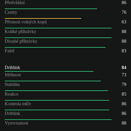
Předvídání
86
Centry
76
Přesnost volných kopů
63
Krátké přihrávky
88
Dlouhé přihrávky
88
Faleš
83
Driblink
84
Mrštnost
73
Stabilita
79
Reakce
85
Kontrola míče
86
Driblink
86
Vyrovnanost
88