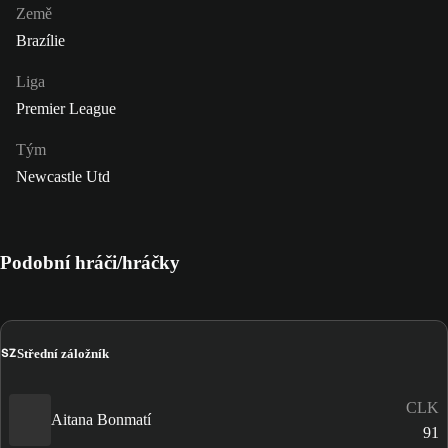
Země
Brazílie
Liga
Premier League
Tým
Newcastle Utd
Podobní hráči/hráčky
SZ
Střední záložník
CLK
Aitana Bonmatí
91