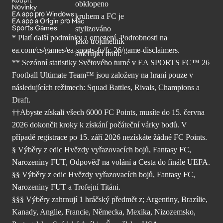
Novinky
EA app pro Windows
EA app a Origin pro Mac
Sports Games
* Platí další podmínky a omezení. Podrobnosti
na
ea.com/cs/games/ea-sports-fc/fc-26/
game-disclaimers.
** Sezónní statistiky Světového turné v EA SPORTS FC™ 26
Football Ultimate Team™ jsou založeny na hraní pouze v
následujících režimech: Squad Battles, Rivals, Champions a
Draft.
††Abyste získali všech 6000 FC Points, musíte do 15. června
2026 dokončit kroky k získání počáteční várky bodů. V
případě registrace po 15. září 2026 nezískáte žádné FC Points.
§ Výběry z edic Hvězdy vyřazovacích bojů, Fantasy FC,
Narozeniny FUT, Odpověď na volání a Cesta do finále UEFA.
§§ Výběry z edic Hvězdy vyřazovacích bojů, Fantasy FC,
Narozeniny FUT a Trofejní Titáni.
§§§ Výběry zahrnují 1 hráčský předmět z; Argentiny, Brazílie,
Kanady, Anglie, Francie, Německa, Mexika, Nizozemsko,