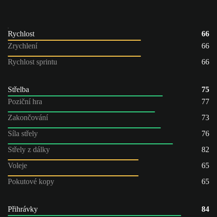
Rychlost
66
Zrychlení
66
Rychlost sprintu
66
Střelba
75
Poziční hra
77
Zakončování
73
Síla střely
76
Střely z dálky
82
Voleje
65
Pokutové kopy
65
Přihrávky
84