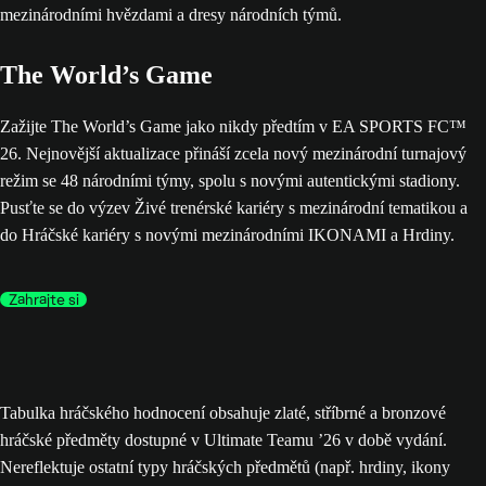
The World’s Game
Zažijte The World’s Game jako nikdy předtím v EA SPORTS FC™
26. Nejnovější aktualizace přináší zcela nový mezinárodní turnajový
režim se 48 národními týmy, spolu s novými autentickými stadiony.
Pusťte se do výzev Živé trenérské kariéry s mezinárodní tematikou a
do Hráčské kariéry s novými mezinárodními IKONAMI a Hrdiny.
Zahrajte si
Tabulka hráčského hodnocení obsahuje zlaté, stříbrné a bronzové
hráčské předměty dostupné v Ultimate Teamu ’26 v době vydání.
Nereflektuje ostatní typy hráčských předmětů (např. hrdiny, ikony