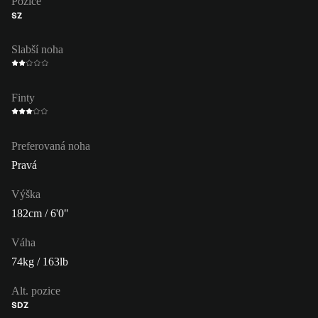
Pozice
SZ
Slabší noha
Finty
Preferovaná noha
Pravá
Výška
182cm / 6'0"
Váha
74kg / 163lb
Alt. pozice
SDZ