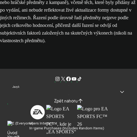
nebo hráčské předměty z kampaně), včetně těch, které byly přidány až
po vydání, ani nebude reflektovat živé aktualizace formy dostupné v
jiných režimech. Řazení podle úrovně řadí předměty nejprve podle
jejich celkového hodnocení, přičemž další řazení se odvíjí od
subjektivních faktorů založených na skutečných výkonech (nikoli na
vlastnostech předmětu).
Jazyk
Zpět nahoru
Users Interact
In-game Purchases (Includes Random Items)
Úvod
Koupit