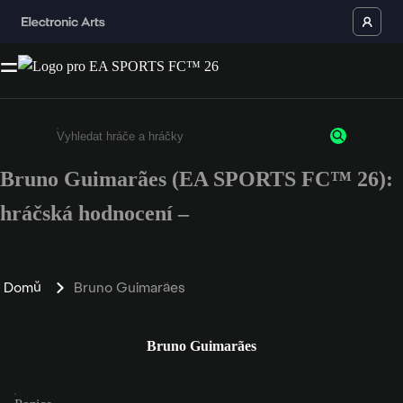
Bruno Guimarães (EA SPORTS FC™ 26):
Enter a minimum of 3 characters or numbers
hráčská hodnocení –
Domů
Bruno Guimarães
Bruno Guimarães