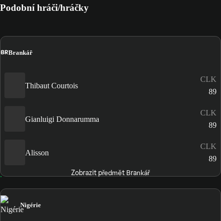
Podobní hráči/hráčky
BR
Brankář
CLK
Thibaut Courtois
89
CLK
Gianluigi Donnarumma
89
CLK
Alisson
89
Zobrazit předmět Brankář
Nigérie