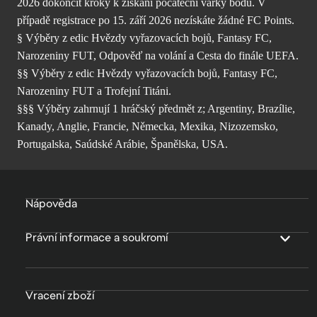
2026 dokončit kroky k získání počáteční várky bodů. V
případě registrace po 15. září 2026 nezískáte žádné FC Points.
§ Výběry z edic Hvězdy vyřazovacích bojů, Fantasy FC,
Narozeniny FUT, Odpověď na volání a Cesta do finále UEFA.
§§ Výběry z edic Hvězdy vyřazovacích bojů, Fantasy FC,
Narozeniny FUT a Trofejní Titáni.
§§§ Výběry zahrnují 1 hráčský předmět z; Argentiny, Brazílie,
Kanady, Anglie, Francie, Německa, Mexika, Nizozemsko,
Portugalska, Saúdské Arábie, Španělska, USA.
Nápověda
Právní informace a soukromí
Vracení zboží