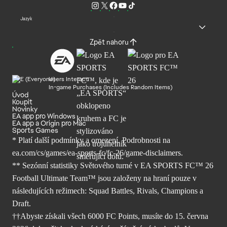
Jazyk
Zpět nahoru
Users Interact
In-game Purchases (Includes Random Items)
Úvod
Koupit
Novinky
EA app pro Windows
EA app a Origin pro Mac
Sports Games
* Platí další podmínky a omezení. Podrobnosti
na
ea.com/cs/games/ea-sports-fc/fc-26/
game-disclaimers.
** Sezónní statistiky Světového turné v EA SPORTS FC™ 26
Football Ultimate Team™ jsou založeny na hraní pouze v
následujících režimech: Squad Battles, Rivals, Champions a
Draft.
††Abyste získali všech 6000 FC Points, musíte do 15. června