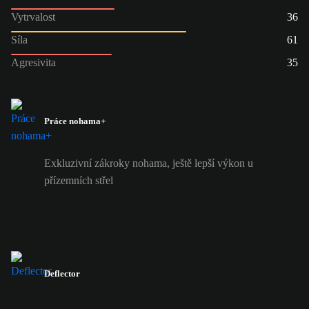
Vytrvalost
36
Síla
61
Agresivita
35
Práce nohama+
Exkluzivní zákroky nohama, ještě lepší výkon u
přízemních střel
Deflector