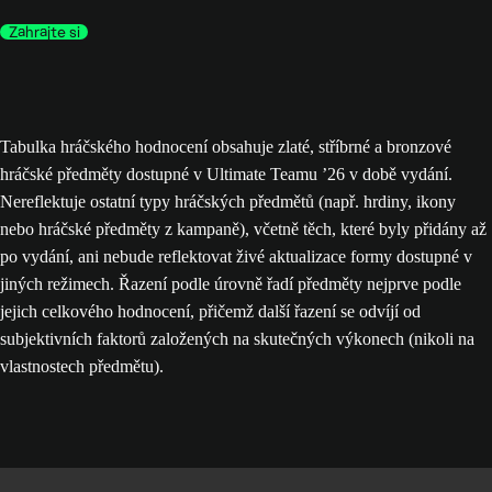
Zahrajte si
Tabulka hráčského hodnocení obsahuje zlaté, stříbrné a bronzové
hráčské předměty dostupné v Ultimate Teamu ’26 v době vydání.
Nereflektuje ostatní typy hráčských předmětů (např. hrdiny, ikony
nebo hráčské předměty z kampaně), včetně těch, které byly přidány až
po vydání, ani nebude reflektovat živé aktualizace formy dostupné v
jiných režimech. Řazení podle úrovně řadí předměty nejprve podle
jejich celkového hodnocení, přičemž další řazení se odvíjí od
subjektivních faktorů založených na skutečných výkonech (nikoli na
vlastnostech předmětu).