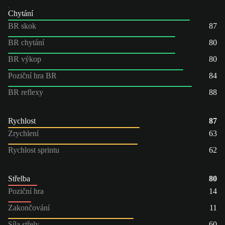
Chytání
BR skok
87
BR chytání
80
BR výkop
80
Poziční hra BR
84
BR reflexy
88
Rychlost
87
Zrychlení
63
Rychlost sprintu
62
Střelba
80
Poziční hra
14
Zakončování
11
Síla střely
60