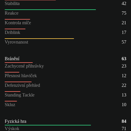
Stabilita
42
Reakce
75
Kontrola míče
21
Driblink
17
Vyrovnanost
57
Bránění
63
Zachycené přihrávky
23
Přesnost hlaviček
12
Defenzivní přehled
22
Standing Tackle
13
Skluz
10
Fyzická hra
84
Výskok
71