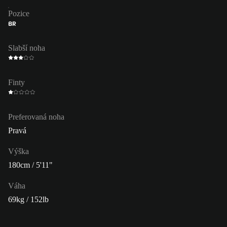
Pozice
BR
Slabší noha
Finty
Preferovaná noha
Pravá
Výška
180cm / 5'11"
Váha
69kg / 152lb