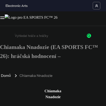
Chiamaka Nnadozie (EA SPORTS FC™
Enter a minimum of 3 characters or numbers
26): hráčská hodnocení –
Domů
Chiamaka Nnadozie
Chiamaka
Nnadozie