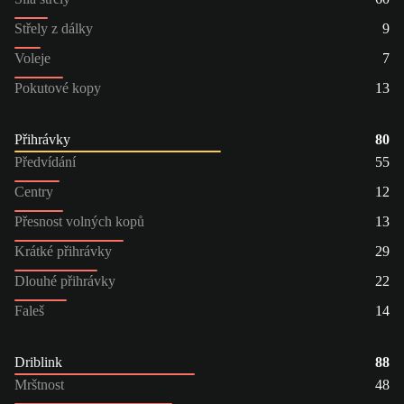
Střely z dálky
9
Voleje
7
Pokutové kopy
13
Přihrávky
80
Předvídání
55
Centry
12
Přesnost volných kopů
13
Krátké přihrávky
29
Dlouhé přihrávky
22
Faleš
14
Driblink
88
Mrštnost
48