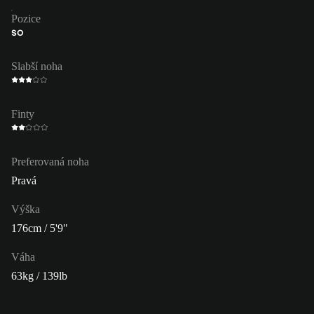
Pozice
SO
Slabší noha
Finty
Preferovaná noha
Pravá
Výška
176cm / 5'9"
Váha
63kg / 139lb