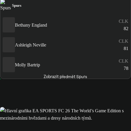
Spurs
CLK
Bethany England
82
CLK
Ashleigh Neville
81
CLK
Molly Bartrip
78
Zobrazit předmět Spurs