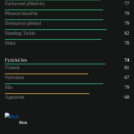
Zachycené přihrávky
77
Přesnost hlaviček
79
Defenzivní přehled
79
Standing Tackle
82
Skluz
78
Fyzická hra
74
Výskok
81
Vytrvalost
67
Síla
79
Agresivita
68
Blok