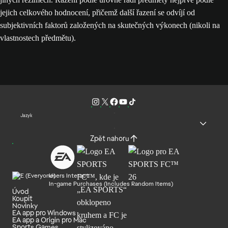
jejich celkového hodnocení, přičemž další řazení se odvíjí od
subjektivních faktorů založených na skutečných výkonech (nikoli na
vlastnostech předmětu).
Jazyk
Zpět nahoru
Users Interact
In-game Purchases (Includes Random Items)
Úvod
Koupit
Novinky
EA app pro Windows
EA app a Origin pro Mac
Sports Games