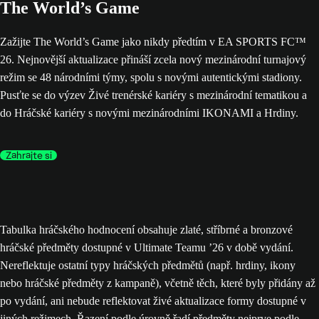
The World’s Game
Zažijte The World’s Game jako nikdy předtím v EA SPORTS FC™
26. Nejnovější aktualizace přináší zcela nový mezinárodní turnajový
režim se 48 národními týmy, spolu s novými autentickými stadiony.
Pusťte se do výzev Živé trenérské kariéry s mezinárodní tematikou a
do Hráčské kariéry s novými mezinárodními IKONAMI a Hrdiny.
Zahrajte si
Tabulka hráčského hodnocení obsahuje zlaté, stříbrné a bronzové
hráčské předměty dostupné v Ultimate Teamu ’26 v době vydání.
Nereflektuje ostatní typy hráčských předmětů (např. hrdiny, ikony
nebo hráčské předměty z kampaně), včetně těch, které byly přidány až
po vydání, ani nebude reflektovat živé aktualizace formy dostupné v
jiných režimech. Řazení podle úrovně řadí předměty nejprve podle