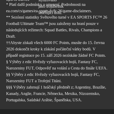
* Platí další podmínky a omezení. Podrobnosti
na
ea.com/cs/games/ea-sports-fc/fc-26/
game-disclaimers.
** Sezónní statistiky Světového turné v EA SPORTS FC™ 26
Football Ultimate Team™ jsou založeny na hraní pouze v
následujících režimech: Squad Battles, Rivals, Champions a
Draft.
††Abyste získali všech 6000 FC Points, musíte do 15. června
2026 dokončit kroky k získání počáteční várky bodů. V
případě registrace po 15. září 2026 nezískáte žádné FC Points.
§ Výběry z edic Hvězdy vyřazovacích bojů, Fantasy FC,
Narozeniny FUT, Odpověď na volání a Cesta do finále UEFA.
§§ Výběry z edic Hvězdy vyřazovacích bojů, Fantasy FC,
Narozeniny FUT a Trofejní Titáni.
§§§ Výběry zahrnují 1 hráčský předmět z; Argentiny, Brazílie,
Kanady, Anglie, Francie, Německa, Mexika, Nizozemsko,
Portugalska, Saúdské Arábie, Španělska, USA.