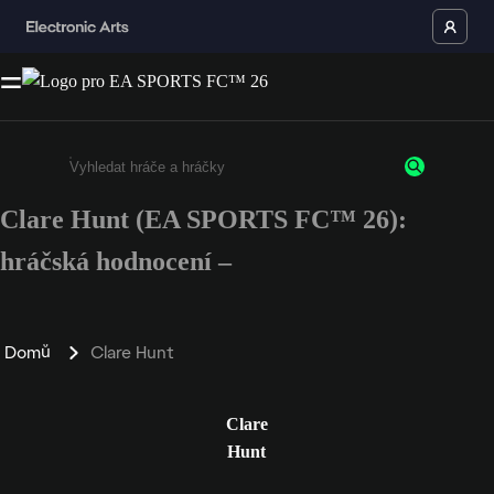
Clare Hunt (EA SPORTS FC™ 26):
Enter a minimum of 3 characters or numbers
hráčská hodnocení –
Domů
Clare Hunt
Clare
Hunt