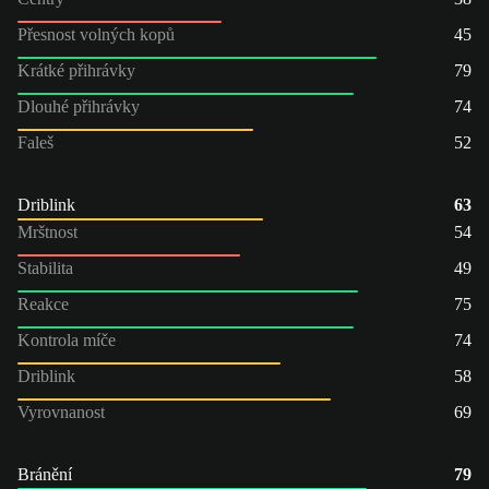
Přesnost volných kopů
45
Krátké přihrávky
79
Dlouhé přihrávky
74
Faleš
52
Driblink
63
Mrštnost
54
Stabilita
49
Reakce
75
Kontrola míče
74
Driblink
58
Vyrovnanost
69
Bránění
79