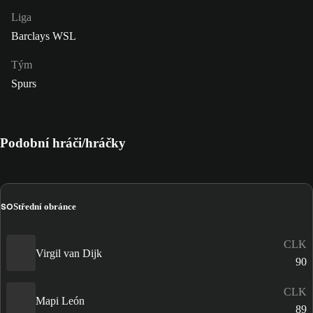
Liga
Barclays WSL
Tým
Spurs
Podobní hráči/hráčky
SO
Střední obránce
CLK
Virgil van Dijk
90
CLK
Mapi León
89