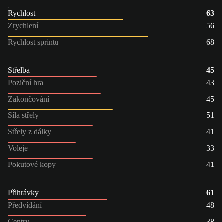
Rychlost
63
Zrychlení
56
Rychlost sprintu
68
Střelba
45
Poziční hra
43
Zakončování
45
Síla střely
51
Střely z dálky
41
Voleje
33
Pokutové kopy
41
Přihrávky
61
Předvídání
48
Centry
38