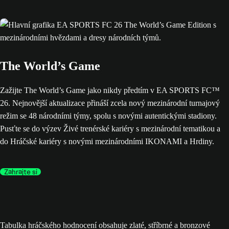
The World’s Game
Zažijte The World’s Game jako nikdy předtím v EA SPORTS FC™
26. Nejnovější aktualizace přináší zcela nový mezinárodní turnajový
režim se 48 národními týmy, spolu s novými autentickými stadiony.
Pusťte se do výzev Živé trenérské kariéry s mezinárodní tematikou a
do Hráčské kariéry s novými mezinárodními IKONAMI a Hrdiny.
Zahrajte si
Tabulka hráčského hodnocení obsahuje zlaté, stříbrné a bronzové