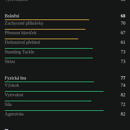
Bránění
68
Zachycené přihrávky
70
Přesnost hlaviček
67
Defenzivní přehled
61
Standing Tackle
73
Skluz
73
Fyzická hra
77
Výskok
74
Vytrvalost
82
Síla
72
Agresivita
82