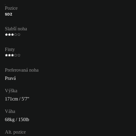
Pozice
SDZ
Slabší noha
Finty
Preferovaná noha
Pravá
Výška
171cm / 5'7"
Váha
68kg / 150lb
Alt. pozice