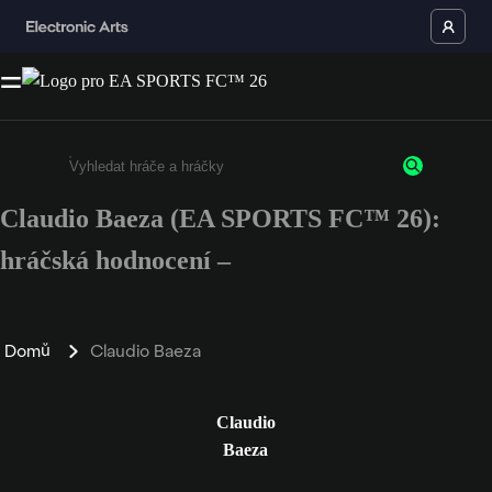
Claudio Baeza (EA SPORTS FC™ 26):
Enter a minimum of 3 characters or numbers
hráčská hodnocení –
Domů
Claudio Baeza
Claudio
Baeza