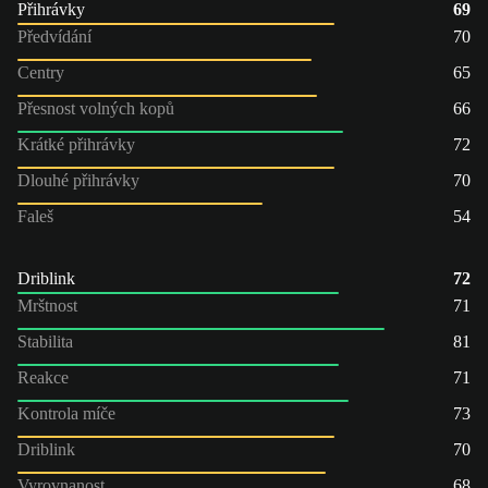
Přihrávky
69
Předvídání
70
Centry
65
Přesnost volných kopů
66
Krátké přihrávky
72
Dlouhé přihrávky
70
Faleš
54
Driblink
72
Mrštnost
71
Stabilita
81
Reakce
71
Kontrola míče
73
Driblink
70
Vyrovnanost
68