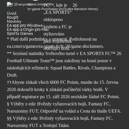
Users Interact
In-game Purchases (Includes Random Items)
Úvod
Koupit
Novinky
EA app pro Windows
EA app a Origin pro Mac
Sports Games
* Platí další podmínky a omezení. Podrobnosti
na
ea.com/cs/games/ea-sports-fc/fc-26/
game-disclaimers.
** Sezónní statistiky Světového turné v EA SPORTS FC™ 26
Football Ultimate Team™ jsou založeny na hraní pouze v
následujících režimech: Squad Battles, Rivals, Champions a
Draft.
††Abyste získali všech 6000 FC Points, musíte do 15. června
2026 dokončit kroky k získání počáteční várky bodů. V
případě registrace po 15. září 2026 nezískáte žádné FC Points.
§ Výběry z edic Hvězdy vyřazovacích bojů, Fantasy FC,
Narozeniny FUT, Odpověď na volání a Cesta do finále UEFA.
§§ Výběry z edic Hvězdy vyřazovacích bojů, Fantasy FC,
Narozeniny FUT a Trofejní Titáni.