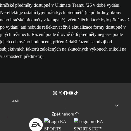
hráčské předměty dostupné v Ultimate Teamu ’26 v době vydání.
Nereflektuje ostatní typy hráčských předmětů (např. hrdiny, ikony
nebo hráčské předměty z kampaně), včetně těch, které byly přidány až
po vydání, ani nebude reflektovat živé aktualizace formy dostupné v
jiných režimech. Řazení podle úrovně řadí předměty nejprve podle
jejich celkového hodnocení, přičemž další řazení se odvíjí od
subjektivních faktorů založených na skutečných výkonech (nikoli na
vlastnostech předmětu).
Jazyk
Zpět nahoru