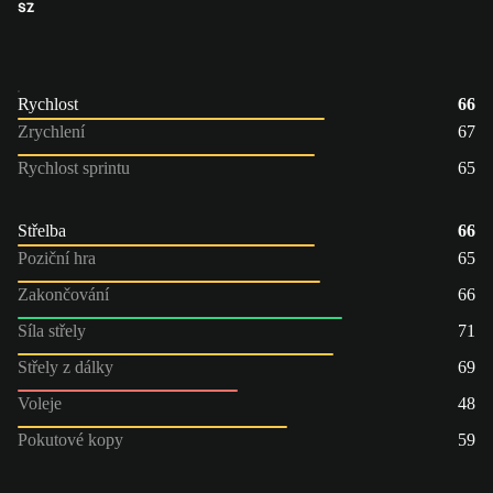
SZ
Rychlost
66
Zrychlení
67
Rychlost sprintu
65
Střelba
66
Poziční hra
65
Zakončování
66
Síla střely
71
Střely z dálky
69
Voleje
48
Pokutové kopy
59