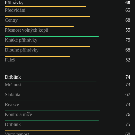
Přihrávky
68
Předvídání
65
Centry
68
Přesnost volných kopů
55
Krátké přihrávky
75
Dlouhé přihrávky
68
Faleš
52
Driblink
74
Mrštnost
73
Stabilita
67
Reakce
73
Kontrola míče
76
Driblink
75
Vyrovnanost
60