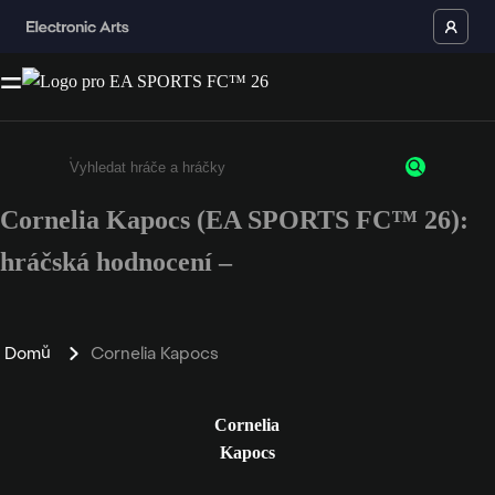
Cornelia Kapocs (EA SPORTS FC™ 26):
Enter a minimum of 3 characters or numbers
hráčská hodnocení –
Domů
Cornelia Kapocs
Cornelia
Kapocs