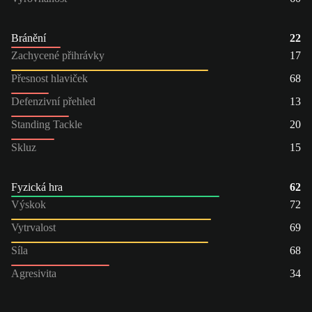
Bránění
22
Zachycené přihrávky
17
Přesnost hlaviček
68
Defenzivní přehled
13
Standing Tackle
20
Skluz
15
Fyzická hra
62
Výskok
72
Vytrvalost
69
Síla
68
Agresivita
34