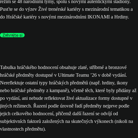
režim se 48 národními týmy, spolu s novými autentickými stadiony.
Pusťte se do výzev Živé trenérské kariéry s mezinárodní tematikou a
do Hráčské kariéry s novými mezinárodními IKONAMI a Hrdiny.
Zahrajte si
Tabulka hráčského hodnocení obsahuje zlaté, stříbrné a bronzové
hráčské předměty dostupné v Ultimate Teamu ’26 v době vydání.
Nereflektuje ostatní typy hráčských předmětů (např. hrdiny, ikony
nebo hráčské předměty z kampaně), včetně těch, které byly přidány až
po vydání, ani nebude reflektovat živé aktualizace formy dostupné v
jiných režimech. Řazení podle úrovně řadí předměty nejprve podle
jejich celkového hodnocení, přičemž další řazení se odvíjí od
subjektivních faktorů založených na skutečných výkonech (nikoli na
vlastnostech předmětu).