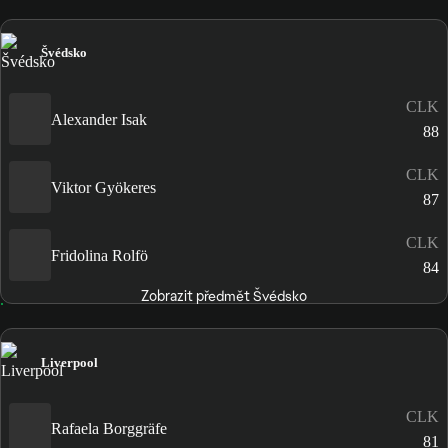
Švédsko
CLK
Alexander Isak
88
CLK
Viktor Gyökeres
87
CLK
Fridolina Rolfö
84
Zobrazit předmět Švédsko
Liverpool
CLK
Rafaela Borggräfe
81