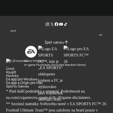
Jazyk
Zpět nahoru
Users Interact
In-game Purchases (Includes Random Items)
Úvod
Koupit
Novinky
EA app pro Windows
EA app a Origin pro Mac
Sports Games
* Platí další podmínky a omezení. Podrobnosti
na
ea.com/cs/games/ea-sports-fc/fc-26/
game-disclaimers.
** Sezónní statistiky Světového turné v EA SPORTS FC™ 26
Football Ultimate Team™ jsou založeny na hraní pouze v