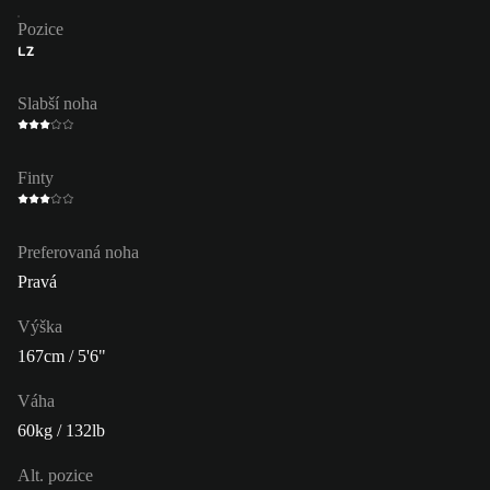
Pozice
LZ
Slabší noha
Finty
Preferovaná noha
Pravá
Výška
167cm / 5'6"
Váha
60kg / 132lb
Alt. pozice