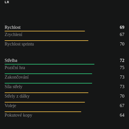
LK
Rychlost
69
Zrychlení
67
Rychlost sprintu
70
Střelba
72
Poziční hra
75
Zakončování
73
Síla střely
73
Střely z dálky
70
Voleje
67
Pokutové kopy
64