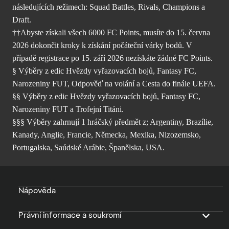
následujících režimech: Squad Battles, Rivals, Champions a
Draft.
††Abyste získali všech 6000 FC Points, musíte do 15. června
2026 dokončit kroky k získání počáteční várky bodů. V
případě registrace po 15. září 2026 nezískáte žádné FC Points.
§ Výběry z edic Hvězdy vyřazovacích bojů, Fantasy FC,
Narozeniny FUT, Odpověď na volání a Cesta do finále UEFA.
§§ Výběry z edic Hvězdy vyřazovacích bojů, Fantasy FC,
Narozeniny FUT a Trofejní Titáni.
§§§ Výběry zahrnují 1 hráčský předmět z; Argentiny, Brazílie,
Kanady, Anglie, Francie, Německa, Mexika, Nizozemsko,
Portugalska, Saúdské Arábie, Španělska, USA.
Nápověda
Právní informace a soukromí