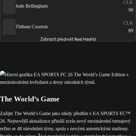
CLK
Jude Bellingham
90
CLK
Thibaut Courtois
89
Zobrazit předmět Real Madrid
The World’s Game
Zažijte The World’s Game jako nikdy předtím v EA SPORTS FC™
26. Nejnovější aktualizace přináší zcela nový mezinárodní turnajový
režim se 48 národními týmy, spolu s novými autentickými stadiony.