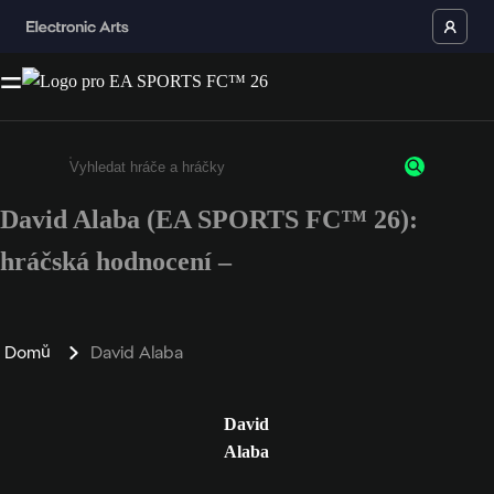
David Alaba (EA SPORTS FC™ 26):
Enter a minimum of 3 characters or numbers
hráčská hodnocení –
Domů
David Alaba
David
Alaba