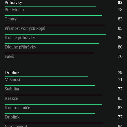
Přihrávky
82
Předvídání
78
Centry
83
Přesnost volných kopů
85
Krátké přihrávky
86
Dlouhé přihrávky
80
Faleš
76
Driblink
79
Mrštnost
71
Stabilita
77
Reakce
83
Kontrola míče
83
Driblink
77
Vyrovnanost
84