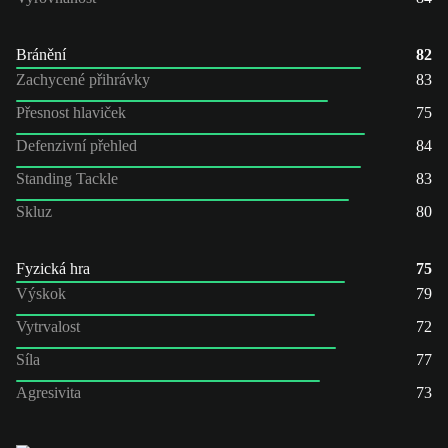
Bránění
82
Zachycené přihrávky
83
Přesnost hlaviček
75
Defenzivní přehled
84
Standing Tackle
83
Skluz
80
Fyzická hra
75
Výskok
79
Vytrvalost
72
Síla
77
Agresivita
73