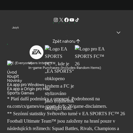
Jazyk
Zpět nahoru
Users Interact
In-game Purchases (Includes Random Items)
Úvod
Koupit
Novinky
EA app pro Windows
EA app a Origin pro Mac
Sports Games
* Platí další podmínky a omezení. Podrobnosti
na
ea.com/cs/games/ea-sports-fc/fc-26/
game-disclaimers.
** Sezónní statistiky Světového turné v EA SPORTS FC™ 26
Football Ultimate Team™ jsou založeny na hraní pouze v
následujících režimech: Squad Battles, Rivals, Champions a