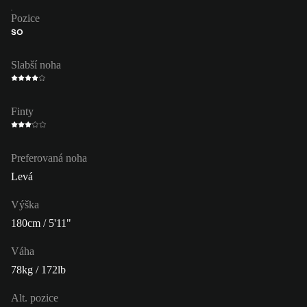
Pozice
SO
Slabší noha
Finty
Preferovaná noha
Levá
Výška
180cm / 5'11"
Váha
78kg / 172lb
Alt. pozice