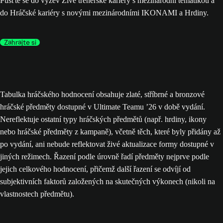
Pusťte se do výzev Živé trenérské kariéry s mezinárodní tematikou a
do Hráčské kariéry s novými mezinárodními IKONAMI a Hrdiny.
Zahrajte si
Tabulka hráčského hodnocení obsahuje zlaté, stříbrné a bronzové
hráčské předměty dostupné v Ultimate Teamu ’26 v době vydání.
Nereflektuje ostatní typy hráčských předmětů (např. hrdiny, ikony
nebo hráčské předměty z kampaně), včetně těch, které byly přidány až
po vydání, ani nebude reflektovat živé aktualizace formy dostupné v
jiných režimech. Řazení podle úrovně řadí předměty nejprve podle
jejich celkového hodnocení, přičemž další řazení se odvíjí od
subjektivních faktorů založených na skutečných výkonech (nikoli na
vlastnostech předmětu).