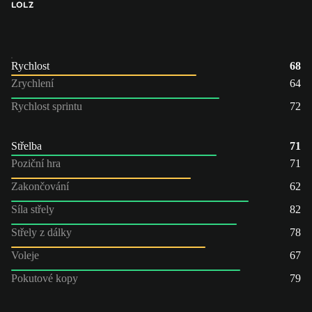
LO
LZ
Rychlost
68
Zrychlení
64
Rychlost sprintu
72
Střelba
71
Poziční hra
71
Zakončování
62
Síla střely
82
Střely z dálky
78
Voleje
67
Pokutové kopy
79