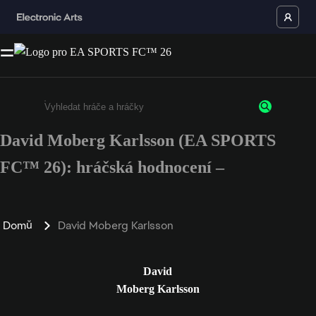
David Moberg Karlsson (EA SPORTS
Enter a minimum of 3 characters or numbers
FC™ 26): hráčská hodnocení –
Domů
David Moberg Karlsson
David
Moberg Karlsson