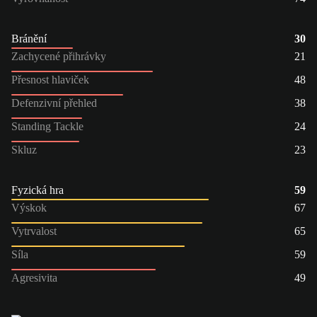
Bránění
30
Zachycené přihrávky
21
Přesnost hlaviček
48
Defenzivní přehled
38
Standing Tackle
24
Skluz
23
Fyzická hra
59
Výskok
67
Vytrvalost
65
Síla
59
Agresivita
49