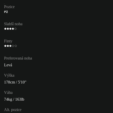
Pozice
PZ
Slabší noha
Finty
Preferovaná noha
Levá
Výška
178cm / 5'10"
Váha
74kg / 163lb
Alt. pozice