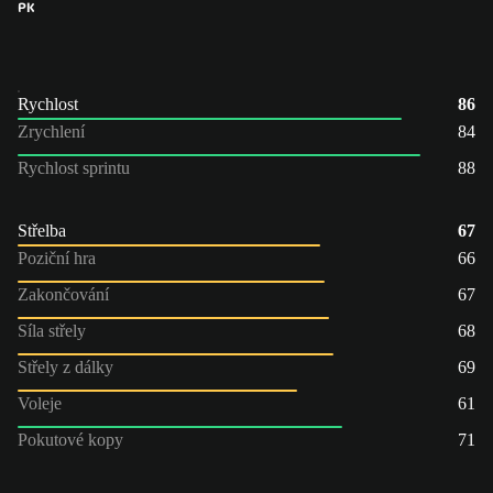
PK
Rychlost
86
Zrychlení
84
Rychlost sprintu
88
Střelba
67
Poziční hra
66
Zakončování
67
Síla střely
68
Střely z dálky
69
Voleje
61
Pokutové kopy
71