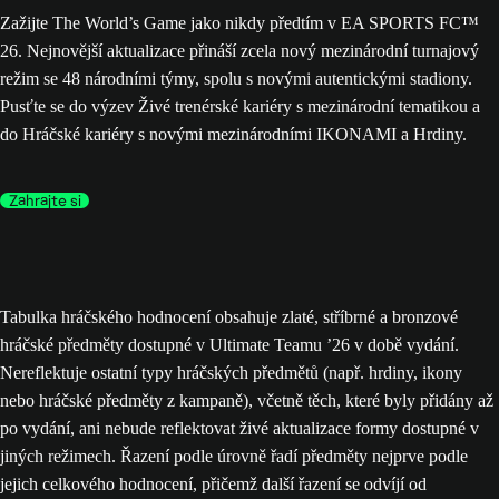
Zažijte The World’s Game jako nikdy předtím v EA SPORTS FC™
26. Nejnovější aktualizace přináší zcela nový mezinárodní turnajový
režim se 48 národními týmy, spolu s novými autentickými stadiony.
Pusťte se do výzev Živé trenérské kariéry s mezinárodní tematikou a
do Hráčské kariéry s novými mezinárodními IKONAMI a Hrdiny.
Zahrajte si
Tabulka hráčského hodnocení obsahuje zlaté, stříbrné a bronzové
hráčské předměty dostupné v Ultimate Teamu ’26 v době vydání.
Nereflektuje ostatní typy hráčských předmětů (např. hrdiny, ikony
nebo hráčské předměty z kampaně), včetně těch, které byly přidány až
po vydání, ani nebude reflektovat živé aktualizace formy dostupné v
jiných režimech. Řazení podle úrovně řadí předměty nejprve podle
jejich celkového hodnocení, přičemž další řazení se odvíjí od