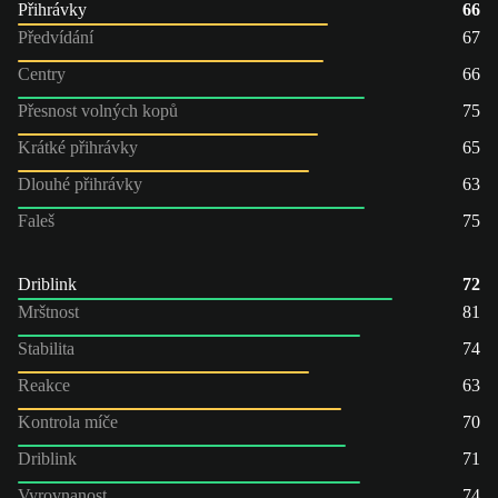
Přihrávky
66
Předvídání
67
Centry
66
Přesnost volných kopů
75
Krátké přihrávky
65
Dlouhé přihrávky
63
Faleš
75
Driblink
72
Mrštnost
81
Stabilita
74
Reakce
63
Kontrola míče
70
Driblink
71
Vyrovnanost
74