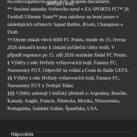
ea.com/cs/games/ea-sports-fc/fc-26/
game-disclaimers.
** Sezónní statistiky Světového turné v EA SPORTS FC™ 26
Football Ultimate Team™ jsou založeny na hraní pouze v
následujících režimech: Squad Battles, Rivals, Champions a
Draft.
††Abyste získali všech 6000 FC Points, musíte do 15. června
2026 dokončit kroky k získání počáteční várky bodů. V
případě registrace po 15. září 2026 nezískáte žádné FC Points.
§ Výběry z edic Hvězdy vyřazovacích bojů, Fantasy FC,
Narozeniny FUT, Odpověď na volání a Cesta do finále UEFA.
§§ Výběry z edic Hvězdy vyřazovacích bojů, Fantasy FC,
Narozeniny FUT a Trofejní Titáni.
§§§ Výběry zahrnují 1 hráčský předmět z; Argentiny, Brazílie,
Kanady, Anglie, Francie, Německa, Mexika, Nizozemsko,
Portugalska, Saúdské Arábie, Španělska, USA.
Nápověda