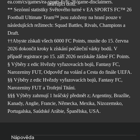
ea.com/cs/games/ea-sports-fc/fc-26/
game-disclaimers.
** Sezónní statistiky Světového turné v EA SPORTS FC™ 26
Football Ultimate Team™ jsou založeny na hraní pouze v
následujících režimech: Squad Battles, Rivals, Champions a
Draft.
††Abyste získali všech 6000 FC Points, musíte do 15. června
2026 dokončit kroky k získání počáteční várky bodů. V
případě registrace po 15. září 2026 nezískáte žádné FC Points.
§ Výběry z edic Hvězdy vyřazovacích bojů, Fantasy FC,
Narozeniny FUT, Odpověď na volání a Cesta do finále UEFA.
§§ Výběry z edic Hvězdy vyřazovacích bojů, Fantasy FC,
Narozeniny FUT a Trofejní Titáni.
§§§ Výběry zahrnují 1 hráčský předmět z; Argentiny, Brazílie,
Kanady, Anglie, Francie, Německa, Mexika, Nizozemsko,
Portugalska, Saúdské Arábie, Španělska, USA.
Nápověda