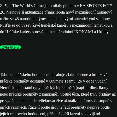
Zažijte The World’s Game jako nikdy předtím v EA SPORTS FC™
26. Nejnovější aktualizace přináší zcela nový mezinárodní turnajový
režim se 48 národními týmy, spolu s novými autentickými stadiony.
Pusťte se do výzev Živé trenérské kariéry s mezinárodní tematikou a
do Hráčské kariéry s novými mezinárodními IKONAMI a Hrdiny.
Zahrajte si
Tabulka hráčského hodnocení obsahuje zlaté, stříbrné a bronzové
hráčské předměty dostupné v Ultimate Teamu ’26 v době vydání.
Nereflektuje ostatní typy hráčských předmětů (např. hrdiny, ikony
nebo hráčské předměty z kampaně), včetně těch, které byly přidány až
po vydání, ani nebude reflektovat živé aktualizace formy dostupné v
jiných režimech. Řazení podle úrovně řadí předměty nejprve podle
jejich celkového hodnocení, přičemž další řazení se odvíjí od