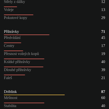
Střely z dálky
12
Voleje
13
Pokutové kopy
29
Přihrávky
71
Předvídání
45
Centry
17
Přesnost volných kopů
19
Krátké přihrávky
40
Dlouhé přihrávky
39
Faleš
21
Driblink
87
Mrštnost
60
Stabilita
40