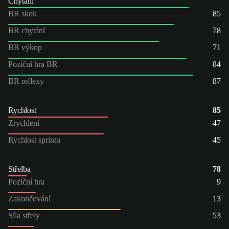
Chytání
BR skok
85
BR chytání
78
BR výkop
71
Poziční hra BR
84
BR reflexy
87
Rychlost
85
Zrychlení
47
Rychlost sprintu
45
Střelba
78
Poziční hra
9
Zakončování
13
Síla střely
53