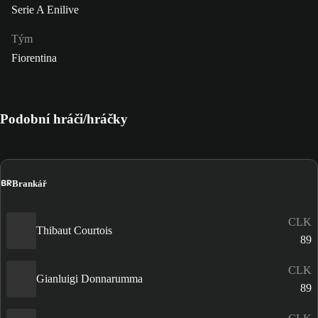
Serie A Enilive
Tým
Fiorentina
Podobní hráči/hráčky
BR
Brankář
CLK
Thibaut Courtois
89
CLK
Gianluigi Donnarumma
89