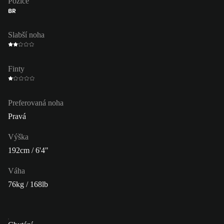
Pozice
BR
Slabší noha
Finty
Preferovaná noha
Pravá
Výška
192cm / 6'4"
Váha
76kg / 168lb