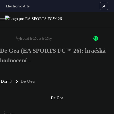
De Gea (EA SPORTS FC™ 26): hráčská
Enter a minimum of 3 characters or numbers
hodnocení –
Domů
De Gea
De Gea