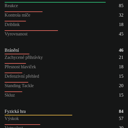
Reakce
85
Kontrola míče
32
Driblink
18
Vyrovnanost
45
Bránění
46
Zachycené přihrávky
21
Přesnost hlaviček
18
Defenzivní přehled
15
Standing Tackle
20
Skluz
15
Fyzická hra
84
Výskok
57
Vytrvalost
30