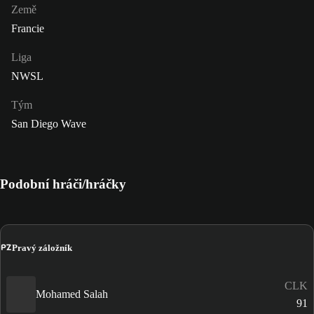
Země
Francie
Liga
NWSL
Tým
San Diego Wave
Podobní hráči/hráčky
PZ
Pravý záložník
CLK
Mohamed Salah
91