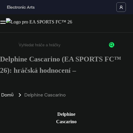
Delphine Cascarino (EA SPORTS FC™
Enter a minimum of 3 characters or numbers
26): hráčská hodnocení –
Domů
Delphine Cascarino
Delphine
Cascarino