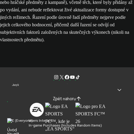
nebo hráčské předměty z kampaně), včetně těch, které byly přidány až
po vydání, ani nebude reflektovat živé aktualizace formy dostupné v
jiných režimech. Řazení podle úrovně řadí předměty nejprve podle
jejich celkového hodnocení, přičemž další řazení se odvíjí od
subjektivních faktorů založených na skutečných výkonech (nikoli na
vlastnostech předmětu).
Jazyk
Zpět nahoru
Users Interact
In-game Purchases (Includes Random Items)
Úvod
Koupit