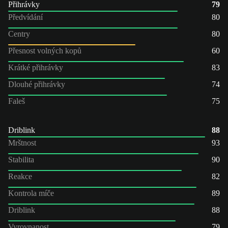
Přihrávky
79
Předvídání
80
Centry
80
Přesnost volných kopů
60
Krátké přihrávky
83
Dlouhé přihrávky
74
Faleš
75
Driblink
88
Mrštnost
93
Stabilita
90
Reakce
82
Kontrola míče
89
Driblink
88
Vyrovnanost
79