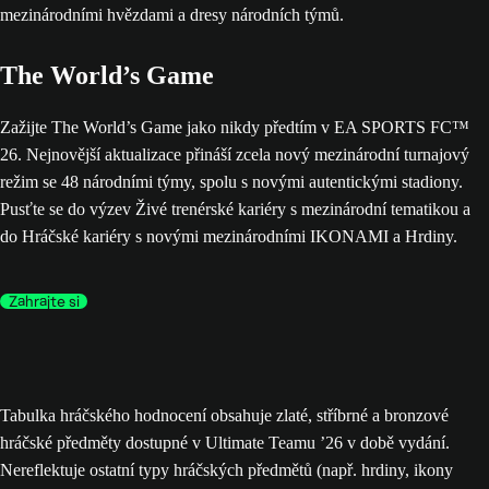
The World’s Game
Zažijte The World’s Game jako nikdy předtím v EA SPORTS FC™
26. Nejnovější aktualizace přináší zcela nový mezinárodní turnajový
režim se 48 národními týmy, spolu s novými autentickými stadiony.
Pusťte se do výzev Živé trenérské kariéry s mezinárodní tematikou a
do Hráčské kariéry s novými mezinárodními IKONAMI a Hrdiny.
Zahrajte si
Tabulka hráčského hodnocení obsahuje zlaté, stříbrné a bronzové
hráčské předměty dostupné v Ultimate Teamu ’26 v době vydání.
Nereflektuje ostatní typy hráčských předmětů (např. hrdiny, ikony