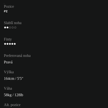
Pozice
PZ
Slabší noha
Finty
Preferovaná noha
Pravá
Výška
164cm / 5'5"
Váha
58kg / 128lb
Alt. pozice