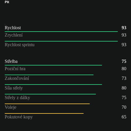
PK
Rychlost
93
Zrychlení
93
Rychlost sprintu
93
Střelba
75
Poziční hra
80
Zakončování
73
Síla střely
80
Střely z dálky
75
Voleje
70
Pokutové kopy
65