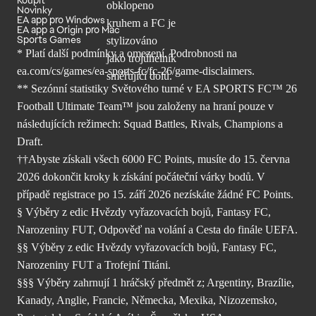
Novinky
EA app pro Windows
EA app a Origin pro Mac
Sports Games
* Platí další podmínky a omezení. Podrobnosti
na
ea.com/cs/games/ea-sports-fc/fc-26/
game-disclaimers.
** Sezónní statistiky Světového turné v EA SPORTS FC™ 26
Football Ultimate Team™ jsou založeny na hraní pouze v
následujících režimech: Squad Battles, Rivals, Champions a
Draft.
††Abyste získali všech 6000 FC Points, musíte do 15. června
2026 dokončit kroky k získání počáteční várky bodů. V
případě registrace po 15. září 2026 nezískáte žádné FC Points.
§ Výběry z edic Hvězdy vyřazovacích bojů, Fantasy FC,
Narozeniny FUT, Odpověď na volání a Cesta do finále UEFA.
§§ Výběry z edic Hvězdy vyřazovacích bojů, Fantasy FC,
Narozeniny FUT a Trofejní Titáni.
§§§ Výběry zahrnují 1 hráčský předmět z; Argentiny, Brazílie,
Kanady, Anglie, Francie, Německa, Mexika, Nizozemsko,