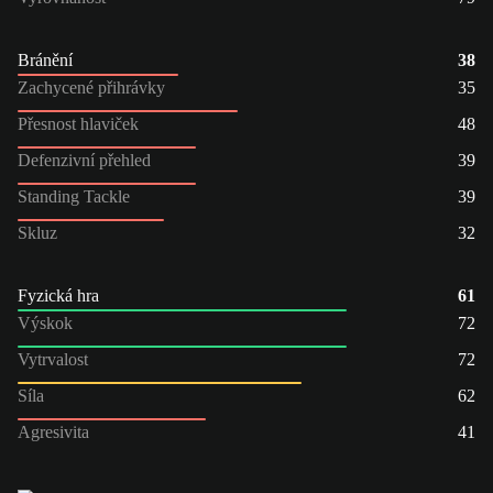
Bránění
38
Zachycené přihrávky
35
Přesnost hlaviček
48
Defenzivní přehled
39
Standing Tackle
39
Skluz
32
Fyzická hra
61
Výskok
72
Vytrvalost
72
Síla
62
Agresivita
41