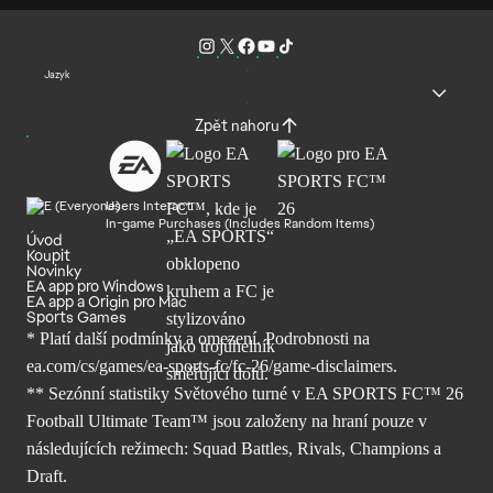
Jazyk
Zpět nahoru
Users Interact
In-game Purchases (Includes Random Items)
Úvod
Koupit
Novinky
EA app pro Windows
EA app a Origin pro Mac
Sports Games
* Platí další podmínky a omezení. Podrobnosti
na
ea.com/cs/games/ea-sports-fc/fc-26/
game-disclaimers.
** Sezónní statistiky Světového turné v EA SPORTS FC™ 26
Football Ultimate Team™ jsou založeny na hraní pouze v
následujících režimech: Squad Battles, Rivals, Champions a
Draft.