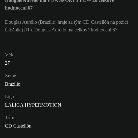
Douglas Aurélio má v EA SPORTS FC™ 26 celkové
hodnocení 67
Douglas Aurélio (Brazílie) hraje za tým CD Castellón na pozici
Útočník (ÚT). Douglas Aurélio má celkové hodnocení 67.
Věk
27
Země
Brazílie
Liga
LALIGA HYPERMOTION
Tým
CD Castellón