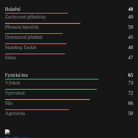
Bránění
48
Zachycené přihrávky
49
Přesnost hlaviček
59
Defenzivní přehled
45
Standing Tackle
48
Skluz
47
Fyzická hra
65
Výskok
73
Vytrvalost
72
Síla
66
Agresivita
50