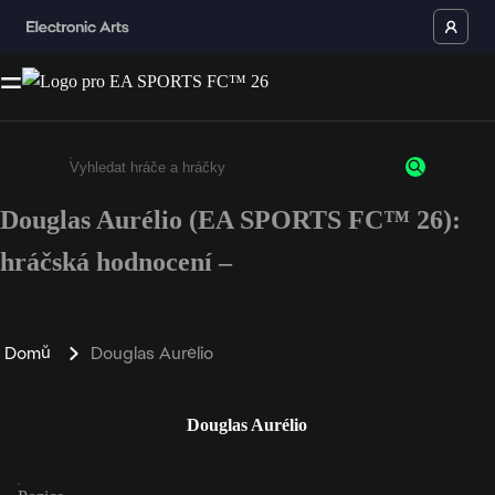
Douglas Aurélio (EA SPORTS FC™ 26):
Enter a minimum of 3 characters or numbers
hráčská hodnocení –
Domů
Douglas Aurélio
Douglas Aurélio