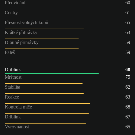
Předvídání
60
Centry
61
Přesnost volných kopů
65
Krátké přihrávky
63
Dlouhé přihrávky
59
Faleš
59
Driblink
68
Mrštnost
75
Stabilita
62
Reakce
63
Kontrola míče
68
Driblink
67
Vyrovnanost
65