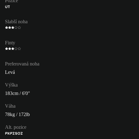
Pozice
ÚT
Slabší noha
Finty
Preferovaná noha
Levá
Výška
183cm / 6'0"
Váha
78kg / 172lb
Alt. pozice
PK
PZ
SOZ