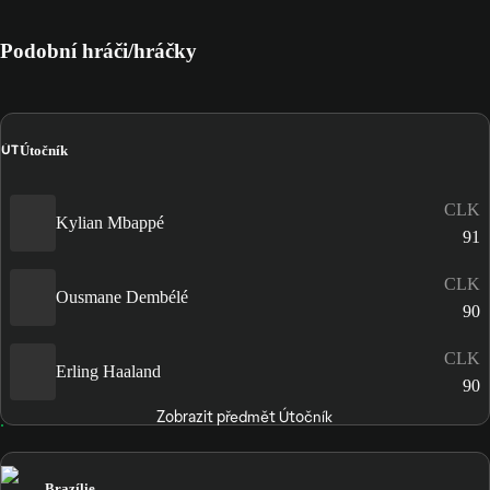
Podobní hráči/hráčky
ÚT
Útočník
CLK
Kylian Mbappé
91
CLK
Ousmane Dembélé
90
CLK
Erling Haaland
90
Zobrazit předmět Útočník
Brazílie