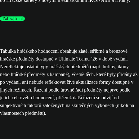
do Hráčské kariéry s novými mezinárodními IKONAMI a Hrdiny.
Zahrajte si
Tabulka hráčského hodnocení obsahuje zlaté, stříbrné a bronzové
hráčské předměty dostupné v Ultimate Teamu ’26 v době vydání.
Nereflektuje ostatní typy hráčských předmětů (např. hrdiny, ikony
nebo hráčské předměty z kampaně), včetně těch, které byly přidány až
po vydání, ani nebude reflektovat živé aktualizace formy dostupné v
jiných režimech. Řazení podle úrovně řadí předměty nejprve podle
jejich celkového hodnocení, přičemž další řazení se odvíjí od
subjektivních faktorů založených na skutečných výkonech (nikoli na
vlastnostech předmětu).