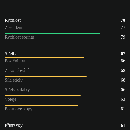
Rychlost
78
Zrychlení
77
Rychlost sprintu
79
Střelba
67
Poziční hra
66
Zakončování
68
Síla střely
68
Střely z dálky
66
Voleje
63
Pokutové kopy
61
Přihrávky
61