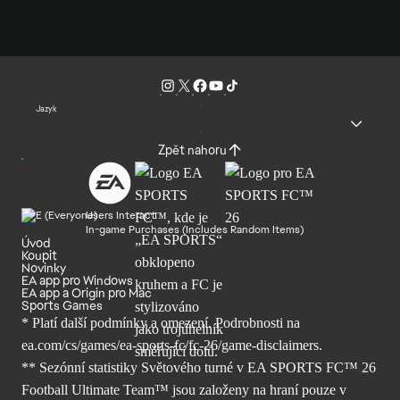
Jazyk
Zpět nahoru
Users Interact
In-game Purchases (Includes Random Items)
Úvod
Koupit
Novinky
EA app pro Windows
EA app a Origin pro Mac
Sports Games
* Platí další podmínky a omezení. Podrobnosti
na
ea.com/cs/games/ea-sports-fc/fc-26/
game-disclaimers.
** Sezónní statistiky Světového turné v EA SPORTS FC™ 26
Football Ultimate Team™ jsou založeny na hraní pouze v