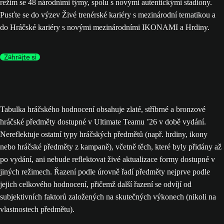
režim se 48 národními týmy, spolu s novými autentickými stadiony.
Pusťte se do výzev Živé trenérské kariéry s mezinárodní tematikou a
do Hráčské kariéry s novými mezinárodními IKONAMI a Hrdiny.
Zahrajte si
Tabulka hráčského hodnocení obsahuje zlaté, stříbrné a bronzové
hráčské předměty dostupné v Ultimate Teamu ’26 v době vydání.
Nereflektuje ostatní typy hráčských předmětů (např. hrdiny, ikony
nebo hráčské předměty z kampaně), včetně těch, které byly přidány až
po vydání, ani nebude reflektovat živé aktualizace formy dostupné v
jiných režimech. Řazení podle úrovně řadí předměty nejprve podle
jejich celkového hodnocení, přičemž další řazení se odvíjí od
subjektivních faktorů založených na skutečných výkonech (nikoli na
vlastnostech předmětu).