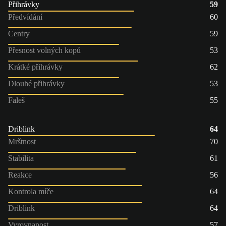
Přihrávky
59
Předvídání
60
Centry
59
Přesnost volných kopů
53
Krátké přihrávky
62
Dlouhé přihrávky
53
Faleš
55
Driblink
64
Mrštnost
70
Stabilita
61
Reakce
56
Kontrola míče
64
Driblink
64
Vyrovnanost
57