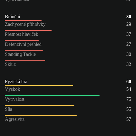
Bránění
30
Zachycené přihrávky
29
Přesnost hlaviček
37
Defenzivní přehled
27
Standing Tackle
30
Skluz
32
Fyzická hra
60
Výskok
54
Vytrvalost
75
Síla
55
Agresivita
57