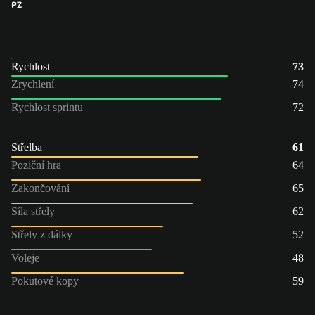
PZ
Rychlost
73
Zrychlení
74
Rychlost sprintu
72
Střelba
61
Poziční hra
64
Zakončování
65
Síla střely
62
Střely z dálky
52
Voleje
48
Pokutové kopy
59