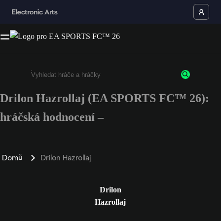
Drilon Hazrollaj (EA SPORTS FC™ 26):
Enter a minimum of 3 characters or numbers
hráčská hodnocení –
Domů
Drilon Hazrollaj
Drilon
Hazrollaj