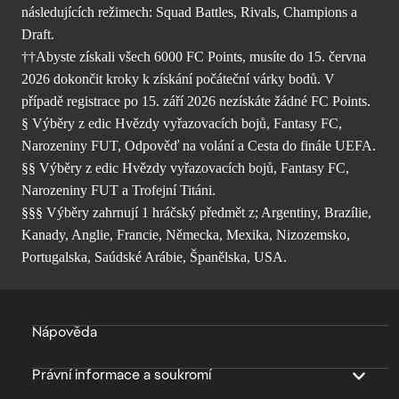
následujících režimech: Squad Battles, Rivals, Champions a
Draft.
††Abyste získali všech 6000 FC Points, musíte do 15. června
2026 dokončit kroky k získání počáteční várky bodů. V
případě registrace po 15. září 2026 nezískáte žádné FC Points.
§ Výběry z edic Hvězdy vyřazovacích bojů, Fantasy FC,
Narozeniny FUT, Odpověď na volání a Cesta do finále UEFA.
§§ Výběry z edic Hvězdy vyřazovacích bojů, Fantasy FC,
Narozeniny FUT a Trofejní Titáni.
§§§ Výběry zahrnují 1 hráčský předmět z; Argentiny, Brazílie,
Kanady, Anglie, Francie, Německa, Mexika, Nizozemsko,
Portugalska, Saúdské Arábie, Španělska, USA.
Nápověda
Právní informace a soukromí