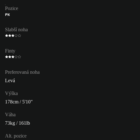
Pozice
PK
Slabší noha
Finty
Preferovaná noha
Levá
Výška
178cm / 5'10"
Váha
73kg / 161lb
Alt. pozice