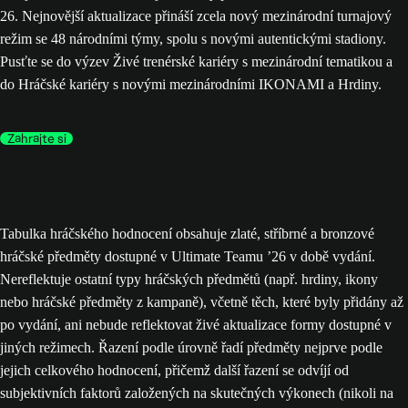
26. Nejnovější aktualizace přináší zcela nový mezinárodní turnajový
režim se 48 národními týmy, spolu s novými autentickými stadiony.
Pusťte se do výzev Živé trenérské kariéry s mezinárodní tematikou a
do Hráčské kariéry s novými mezinárodními IKONAMI a Hrdiny.
Zahrajte si
Tabulka hráčského hodnocení obsahuje zlaté, stříbrné a bronzové
hráčské předměty dostupné v Ultimate Teamu ’26 v době vydání.
Nereflektuje ostatní typy hráčských předmětů (např. hrdiny, ikony
nebo hráčské předměty z kampaně), včetně těch, které byly přidány až
po vydání, ani nebude reflektovat živé aktualizace formy dostupné v
jiných režimech. Řazení podle úrovně řadí předměty nejprve podle
jejich celkového hodnocení, přičemž další řazení se odvíjí od
subjektivních faktorů založených na skutečných výkonech (nikoli na