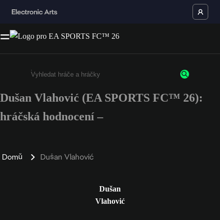
Dušan Vlahović (EA SPORTS FC™ 26):
Enter a minimum of 3 characters or numbers
hráčská hodnocení –
Domů
Dušan Vlahović
Dušan
Vlahović