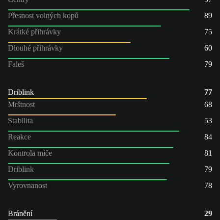
Přesnost volných kopů
89
Krátké přihrávky
75
Dlouhé přihrávky
60
Faleš
79
Driblink
77
Mrštnost
68
Stabilita
53
Reakce
84
Kontrola míče
81
Driblink
79
Vyrovnanost
78
Bránění
29