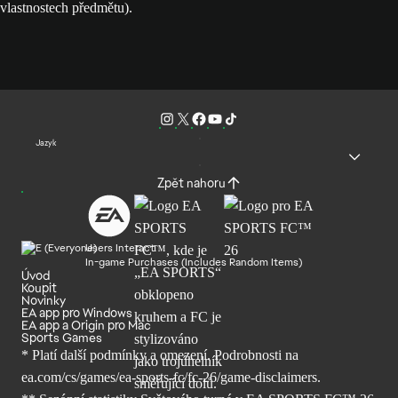
vlastnostech předmětu).
Jazyk
Zpět nahoru
Users Interact
In-game Purchases (Includes Random Items)
Úvod
Koupit
Novinky
EA app pro Windows
EA app a Origin pro Mac
Sports Games
* Platí další podmínky a omezení. Podrobnosti
na
ea.com/cs/games/ea-sports-fc/fc-26/
game-disclaimers.