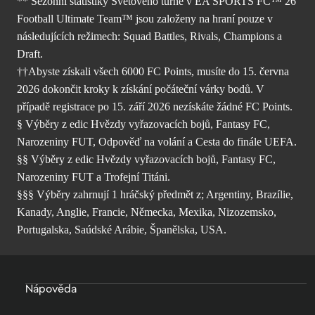
** Sezónní statistiky Světového turné v EA SPORTS FC™ 26
Football Ultimate Team™ jsou založeny na hraní pouze v
následujících režimech: Squad Battles, Rivals, Champions a
Draft.
††Abyste získali všech 6000 FC Points, musíte do 15. června
2026 dokončit kroky k získání počáteční várky bodů. V
případě registrace po 15. září 2026 nezískáte žádné FC Points.
§ Výběry z edic Hvězdy vyřazovacích bojů, Fantasy FC,
Narozeniny FUT, Odpověď na volání a Cesta do finále UEFA.
§§ Výběry z edic Hvězdy vyřazovacích bojů, Fantasy FC,
Narozeniny FUT a Trofejní Titáni.
§§§ Výběry zahrnují 1 hráčský předmět z; Argentiny, Brazílie,
Kanady, Anglie, Francie, Německa, Mexika, Nizozemsko,
Portugalska, Saúdské Arábie, Španělska, USA.
Nápověda