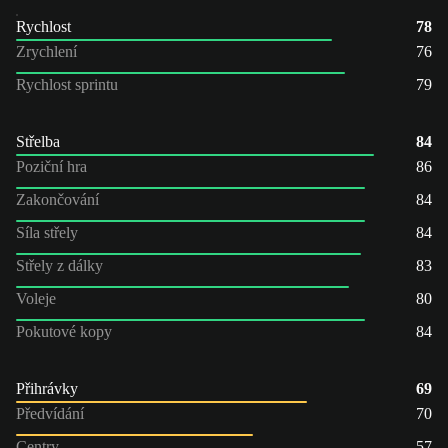
Rychlost
78
Zrychlení
76
Rychlost sprintu
79
Střelba
84
Poziční hra
86
Zakončování
84
Síla střely
84
Střely z dálky
83
Voleje
80
Pokutové kopy
84
Přihrávky
69
Předvídání
70
Centry
57