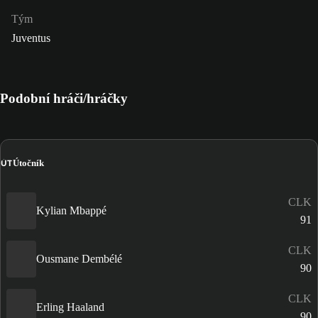
Tým
Juventus
Podobní hráči/hráčky
ÚT
Útočník
CLK
Kylian Mbappé
91
CLK
Ousmane Dembélé
90
CLK
Erling Haaland
90