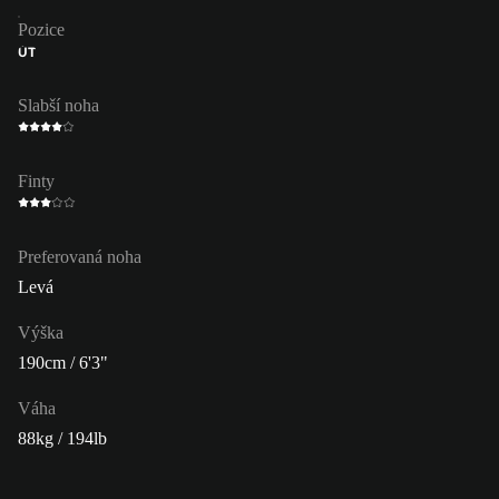
Pozice
ÚT
Slabší noha
Finty
Preferovaná noha
Levá
Výška
190cm / 6'3"
Váha
88kg / 194lb