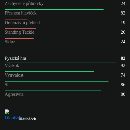
Zachycené přihrávky
24
Přesnost hlaviček
82
Defenzivní přehled
19
Standing Tackle
26
Skluz
24
Fyzická hra
82
Výskok
92
Vytrvalost
74
Síla
86
Agresivita
80
Dloubáček