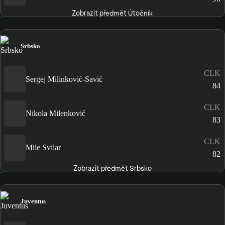
Zobrazit předmět Útočník
Srbsko
CLK
Sergej Milinković-Savić
84
CLK
Nikola Milenković
83
CLK
Mile Svilar
82
Zobrazit předmět Srbsko
Juventus