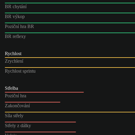
BR chytání
BR výkop
Poziční hra BR
BR reflexy
Rychlost
Zrychlení
Rychlost sprintu
Střelba
Poziční hra
Zakončování
Síla střely
Střely z dálky