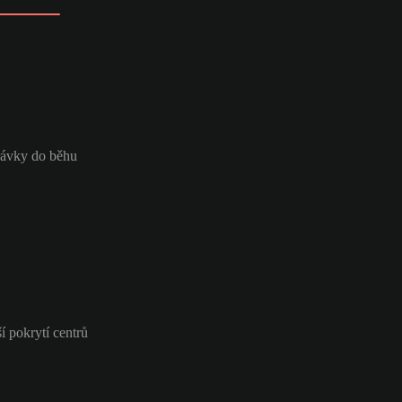
hrávky do běhu
í pokrytí centrů