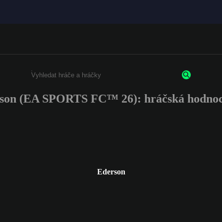
son (EA SPORTS FC™ 26): hráčská hodnoc
Enter a minimum of 3 characters or numbers
Ederson