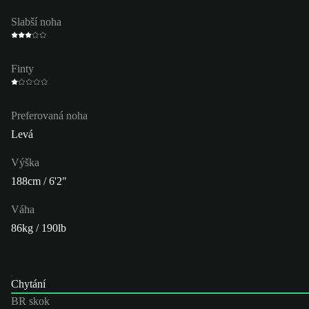
Slabší noha
Finty
Preferovaná noha
Levá
Výška
188cm / 6'2"
Váha
86kg / 190lb
Chytání
BR skok