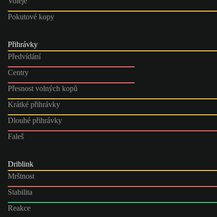
Voleje
Pokutové kopy
Přihrávky
Předvídání
Centry
Přesnost volných kopů
Krátké přihrávky
Dlouhé přihrávky
Faleš
Driblink
Mrštnost
Stabilita
Reakce